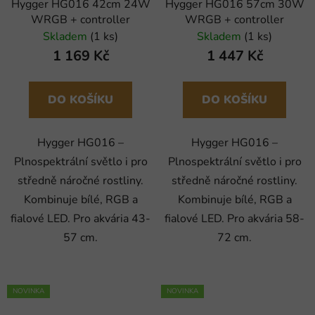
Hygger HG016 42cm 24W
Hygger HG016 57cm 30W
WRGB + controller
WRGB + controller
Skladem
(1 ks)
Skladem
(1 ks)
1 169 Kč
1 447 Kč
DO KOŠÍKU
DO KOŠÍKU
Hygger HG016 –
Hygger HG016 –
Plnospektrální světlo i pro
Plnospektrální světlo i pro
středně náročné rostliny.
středně náročné rostliny.
Kombinuje bílé, RGB a
Kombinuje bílé, RGB a
fialové LED. Pro akvária 43-
fialové LED. Pro akvária 58-
57 cm.
72 cm.
NOVINKA
NOVINKA