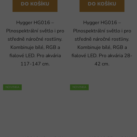
DO KOŠÍKU
DO KOŠÍKU
Hygger HG016 –
Hygger HG016 –
Plnospektrální světlo i pro
Plnospektrální světlo i pro
středně náročné rostliny.
středně náročné rostliny.
Kombinuje bílé, RGB a
Kombinuje bílé, RGB a
fialové LED. Pro akvária
fialové LED. Pro akvária 28-
117-147 cm.
42 cm.
NOVINKA
NOVINKA