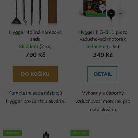
i
p
s
r
p
o
r
d
Hygger 4dílná nerezová
Hygger HG-811 piezo
o
u
sada
vzduchovací motorek
d
k
Skladem
(2 ks)
Skladem
(1 ks)
u
t
790 Kč
349 Kč
k
ů
t
ů
DO KOŠÍKU
DETAIL
Kompletní sada nástrojů
Výkonný a úsporný
Hygger pro údržbu akvária.
vzduchovací motorek pro
malá akvária.
NOVINKA
NOVINKA