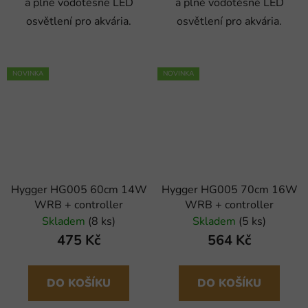
a plně vodotěsné LED
a plně vodotěsné LED
osvětlení pro akvária.
osvětlení pro akvária.
NOVINKA
NOVINKA
Hygger HG005 60cm 14W
Hygger HG005 70cm 16W
WRB + controller
WRB + controller
Skladem
(8 ks)
Skladem
(5 ks)
475 Kč
564 Kč
DO KOŠÍKU
DO KOŠÍKU