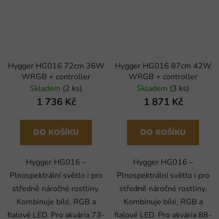
Hygger HG016 72cm 36W
Hygger HG016 87cm 42W
WRGB + controller
WRGB + controller
Skladem
(2 ks)
Skladem
(3 ks)
1 736 Kč
1 871 Kč
DO KOŠÍKU
DO KOŠÍKU
Hygger HG016 –
Hygger HG016 –
Plnospektrální světlo i pro
Plnospektrální světlo i pro
středně náročné rostliny.
středně náročné rostliny.
Kombinuje bílé, RGB a
Kombinuje bílé, RGB a
fialové LED. Pro akvária 73-
fialové LED. Pro akvária 88-