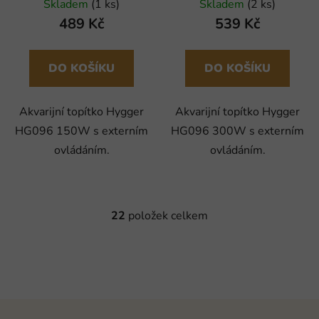
Skladem
(1 ks)
Skladem
(2 ks)
489 Kč
539 Kč
DO KOŠÍKU
DO KOŠÍKU
Akvarijní topítko Hygger
Akvarijní topítko Hygger
HG096 150W s externím
HG096 300W s externím
ovládáním.
ovládáním.
22
položek celkem
O
v
l
á
d
a
Z
c