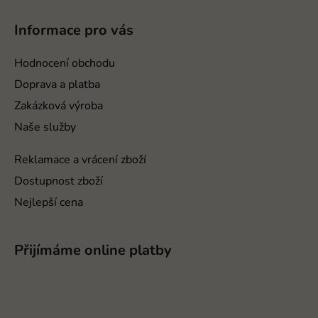
á
í
p
p
Informace pro vás
a
r
v
t
Hodnocení obchodu
k
í
Doprava a platba
y
v
Zakázková výroba
ý
Naše služby
p
i
Reklamace a vrácení zboží
s
Dostupnost zboží
u
Nejlepší cena
Přijímáme online platby