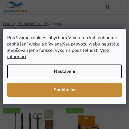
Přejít
Hledat
NÁKUP
na
KOŠÍK
obsah
Domů
/
Prodávané značky
/
Hygger
Používáme cookies, abychom Vám umožnili pohodlné
prohlížení webu a díky analýze provozu webu neustále
Hygger
zlepšovali jeho funkce, výkon a použitelnost.
Více
informací
Nastavení
FILTROVAT
Ř
Souhlasím
Řadit podle:
Doporučujeme
a
z
V
e
NOVINKA
NOVINKA
ý
n
p
í