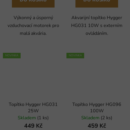
DO KOŠÍKU
DO KOŠÍKU
Výkonný a úsporný
Akvarijní topítko Hygger
vzduchovací motorek pro
HG031 10W s externím
malá akvária.
ovládáním.
NOVINKA
NOVINKA
Topítko Hygger HG031
Topítko Hygger HG096
25W
100W
Skladem
(1 ks)
Skladem
(2 ks)
449 Kč
459 Kč