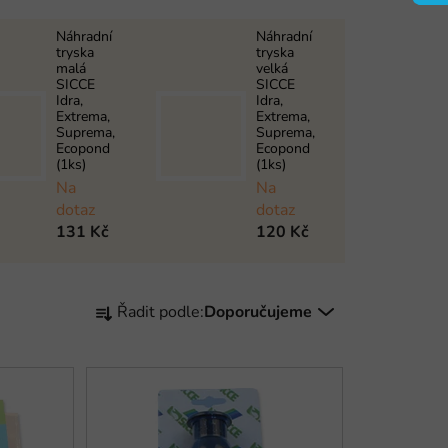
Náhradní
Náhradní
tryska
tryska
malá
velká
SICCE
SICCE
Idra,
Idra,
Extrema,
Extrema,
Suprema,
Suprema,
Ecopond
Ecopond
(1ks)
(1ks)
Na
Na
dotaz
dotaz
131 Kč
120 Kč
Ř
Řadit podle:
Doporučujeme
a
z
e
n
í