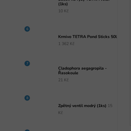
(1ks)
10 Kč
Krmivo TETRA Pond Sticks 50l
1 362 Kč
Cladophora aegagropila -
Řasokoule
21 Kč
Zpětný ventil modrý (1ks)
15
Kč