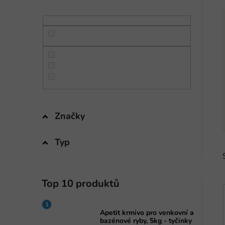
n
í
p
a
n
e
l
Značky
Typ
Top 10 produktů
Apetit krmivo pro venkovní a
bazénové ryby, 5kg - tyčinky