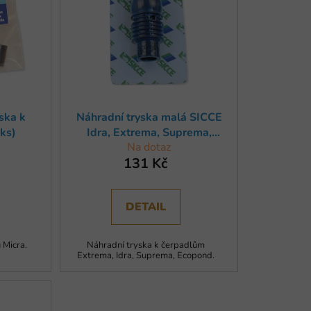
p
r
o
d
u
k
t
ska k
Náhradní tryska malá SICCE
ů
ks)
Idra, Extrema, Suprema,
Na dotaz
Ecopond (1ks)
131 Kč
DETAIL
 Micra.
Náhradní tryska k čerpadlům
Extrema, Idra, Suprema, Ecopond.