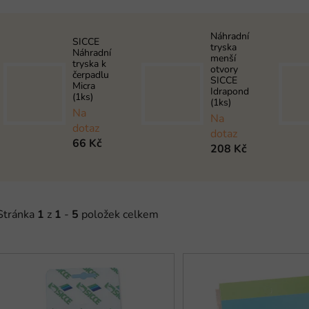
Náhradní
SICCE
tryska
Náhradní
menší
tryska k
otvory
čerpadlu
SICCE
Micra
Idrapond
(1ks)
(1ks)
Na
Na
dotaz
dotaz
66 Kč
208 Kč
Stránka
1
z
1
-
5
položek celkem
V
ý
p