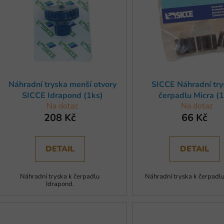
s
p
r
o
d
u
Náhradní tryska menší otvory
SICCE Náhradní try
k
SICCE Idrapond (1ks)
čerpadlu Micra (1
t
Na dotaz
Na dotaz
ů
208 Kč
66 Kč
DETAIL
DETAIL
Náhradní tryska k čerpadlu
Náhradní tryska k čerpadlu
Idrapond.