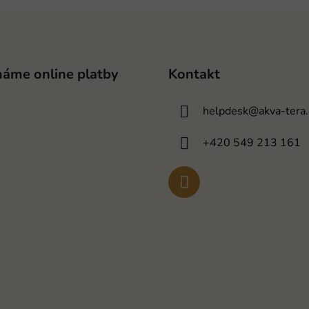
máme online platby
Kontakt
helpdesk
@
akva-tera.
+420 549 213 161