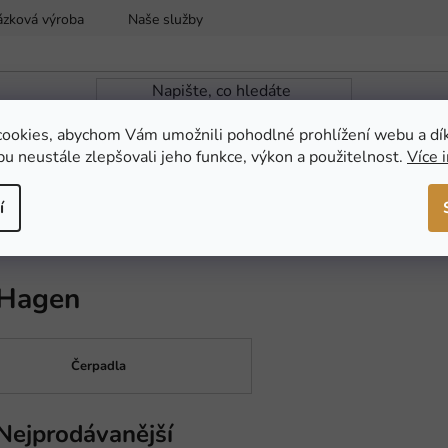
ázková výroba
Naše služby
Reklamace a vrácení zboží
ookies, abychom Vám umožnili pohodlné prohlížení webu a dí
u neustále zlepšovali jeho funkce, výkon a použitelnost.
Více 
ZAHRADNÍ JEZÍRKA
NOVINKY
AKCE
í
Hagen
Čerpadla
Nejprodávanější