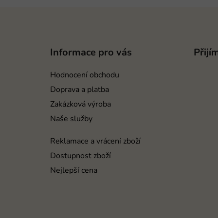
Z
á
p
Informace pro vás
Přijí
a
t
Hodnocení obchodu
í
Doprava a platba
Zakázková výroba
Naše služby
Reklamace a vrácení zboží
Dostupnost zboží
Nejlepší cena