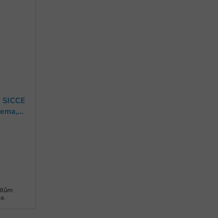
á SICCE
rema,
adlům
a.