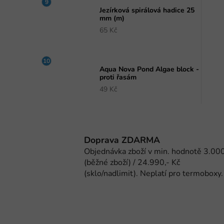
Jezírková spirálová hadice 25
mm (m)
65 Kč
Aqua Nova Pond Algae block -
proti řasám
49 Kč
Doprava ZDARMA
Objednávka zboží v min. hodnotě 3.000
(běžné zboží) / 24.990,- Kč
(sklo/nadlimit). Neplatí pro termoboxy.