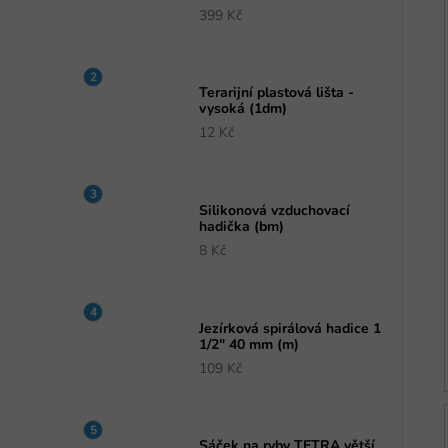
i
399 Kč
Terarijní plastová lišta -
vysoká (1dm)
12 Kč
Silikonová vzduchovací
hadička (bm)
8 Kč
Jezírková spirálová hadice 1
1/2" 40 mm (m)
109 Kč
Sáček na ryby TETRA větší