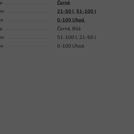
a
Černá
em
21-50 l
,
51-100 l
on
0-100 l/hod.
a
Černá, Bílá
em
51-100 l, 21-50 l
on
0-100 l/hod.