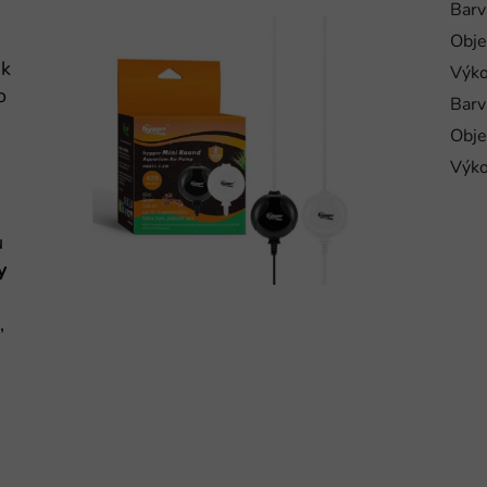
Barv
Obj
ek
Výk
o
Barv
Obj
Výk
u
y
,