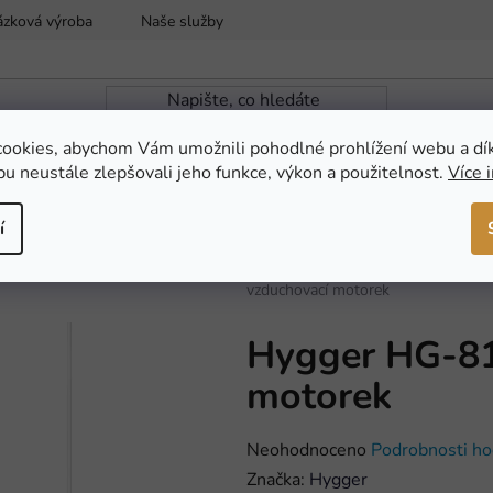
ázková výroba
Naše služby
Reklamace a vrácení zboží
ookies, abychom Vám umožnili pohodlné prohlížení webu a dí
u neustále zlepšovali jeho funkce, výkon a použitelnost.
Více 
ZAHRADNÍ JEZÍRKA
NOVINKY
AKCE
í
Domů
/
AKVARISTIKA
/
Akvarijní t
vzduchovací motorek
Hygger HG-81
motorek
Průměrné
Neohodnoceno
Podrobnosti ho
hodnocení
Značka:
Hygger