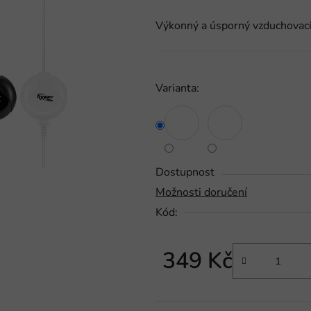
produktu
Výkonný a úsporný vzduchovací
je
0,0
z
5
Varianta:
hvězdiček.
Dostupnost
Možnosti doručení
Kód:
349 Kč
Měrná cena: