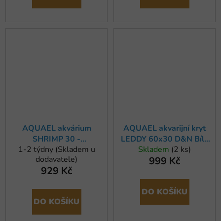
AQUAEL akvárium
AQUAEL akvarijní kryt
SHRIMP 30 -
LEDDY 60x30 D&N Bílý
1-2 týdny (Skladem u
Skladem
(2 ks)
29x29x35cm
2.0
dodavatele)
999 Kč
929 Kč
DO KOŠÍKU
DO KOŠÍKU