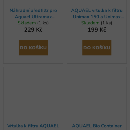
Náhradní předfiltr pro
AQUAEL vrtulka k filtru
Aquael Ultramax
Unimax 150 a Unimax
Skladem
(1 ks)
Skladem
(1 ks)
1000/1500/2000
250 (x)
229 Kč
199 Kč
DO KOŠÍKU
DO KOŠÍKU
Vrtulka k filtru AQUAEL
AQUAEL Bio Container