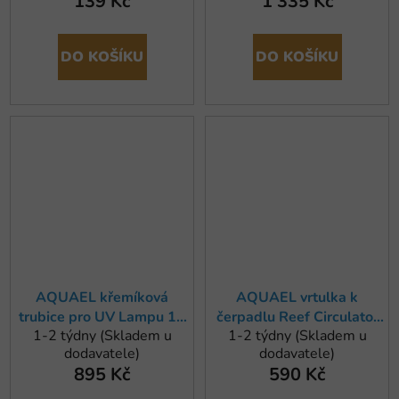
139 Kč
1 335 Kč
DO KOŠÍKU
DO KOŠÍKU
AQUAEL křemíková
AQUAEL vrtulka k
trubice pro UV Lampu 15
čerpadlu Reef Circulator
1-2 týdny (Skladem u
1-2 týdny (Skladem u
W
10000
dodavatele)
dodavatele)
895 Kč
590 Kč