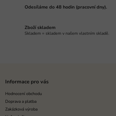
k
Odesíláme do 48 hodin (pracovní dny).
y
v
ý
p
Zboží skladem
i
Skladem = skladem v našem vlastním skladě.
s
u
Z
á
p
Informace pro vás
a
t
Hodnocení obchodu
í
Doprava a platba
Zakázková výroba