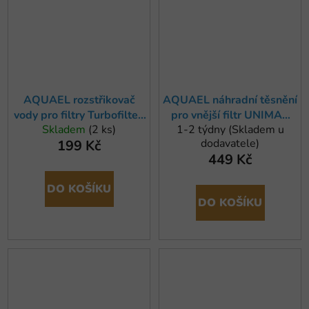
AQUAEL rozstřikovač
AQUAEL náhradní těsnění
vody pro filtry Turbofilter,
pro vnější filtr UNIMAX
Skladem
(2 ks)
1-2 týdny (Skladem u
Circulator a
150 a UNIMAX 250
dodavatele)
199 Kč
Unimax/Hypermax
449 Kč
DO KOŠÍKU
DO KOŠÍKU