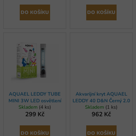
t
ů
DO KOŠÍKU
DO KOŠÍKU
AQUAEL LEDDY TUBE
Akvarijní kryt AQUAEL
MINI 3W LED osvětlení
LEDDY 40 D&N Černý 2.0
Skladem
(4 ks)
Skladem
(1 ks)
299 Kč
962 Kč
DO KOŠÍKU
DO KOŠÍKU