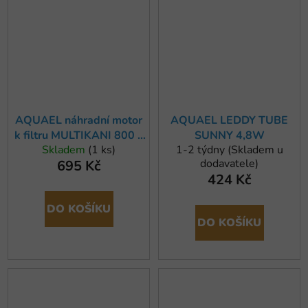
AQUAEL náhradní motor
AQUAEL LEDDY TUBE
k filtru MULTIKANI 800 a
SUNNY 4,8W
Skladem
(1 ks)
1-2 týdny (Skladem u
MIDIKANI 800
dodavatele)
695 Kč
424 Kč
DO KOŠÍKU
DO KOŠÍKU