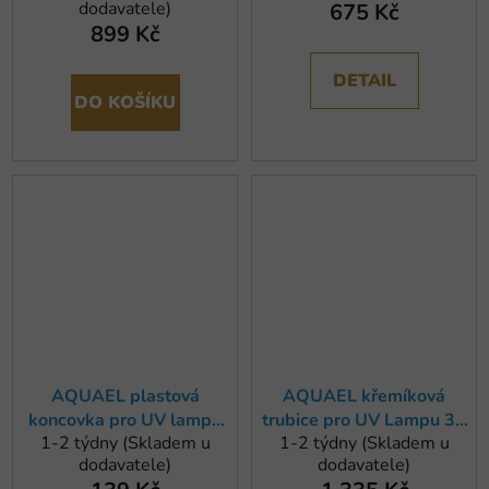
dodavatele)
675 Kč
899 Kč
DETAIL
DO KOŠÍKU
AQUAEL plastová
AQUAEL křemíková
koncovka pro UV lampu
trubice pro UV Lampu 30
1-2 týdny (Skladem u
1-2 týdny (Skladem u
15/30/55W
W a 55 W
dodavatele)
dodavatele)