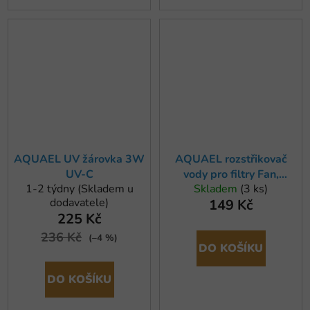
AQUAEL UV žárovka 3W
AQUAEL rozstřikovač
UV-C
vody pro filtry Fan,
1-2 týdny (Skladem u
Skladem
(3 ks)
Unifilter a Circulator
dodavatele)
149 Kč
225 Kč
236 Kč
(–4 %)
DO KOŠÍKU
DO KOŠÍKU