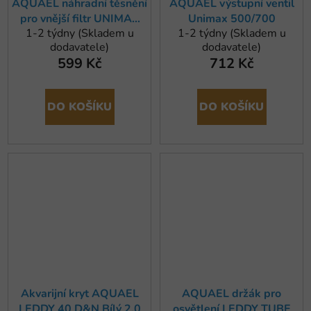
AQUAEL náhradní těsnění
AQUAEL výstupní ventil
pro vnější filtr UNIMAX
Unimax 500/700
1-2 týdny (Skladem u
1-2 týdny (Skladem u
500/700/750
dodavatele)
dodavatele)
599 Kč
712 Kč
DO KOŠÍKU
DO KOŠÍKU
Akvarijní kryt AQUAEL
AQUAEL držák pro
LEDDY 40 D&N Bílý 2.0
osvětlení LEDDY TUBE