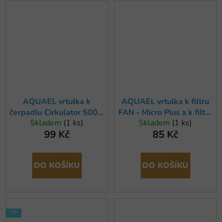
AQUAEL vrtulka k
AQUAEL vrtulka k filtru
čerpadlu Cirkulator 500 a
FAN - Micro Plus a k filtru
Skladem
(1 ks)
Skladem
(1 ks)
filtru Turbo 500
PAT MINI
99 Kč
85 Kč
DO KOŠÍKU
DO KOŠÍKU
TIP