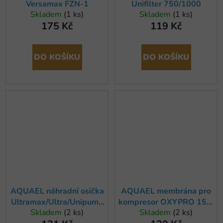
Versamax FZN-1
Unifilter 750/1000
Skladem
(1 ks)
Skladem
(1 ks)
175 Kč
119 Kč
DO KOŠÍKU
DO KOŠÍKU
AQUAEL náhradní osička
AQUAEL membrána pro
Ultramax/Ultra/Unipump
kompresor OXYPRO 150,
Skladem
(2 ks)
Skladem
(2 ks)
1000/1500
OXYBOOST AP 100,