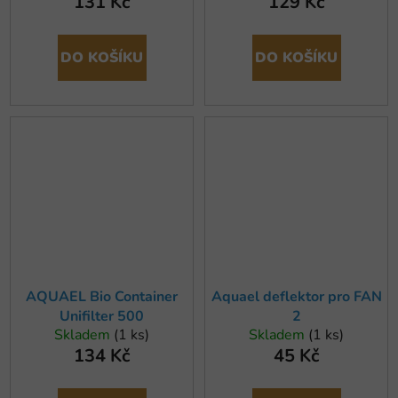
131 Kč
129 Kč
OXYBOOST APR
150/200/300
DO KOŠÍKU
DO KOŠÍKU
AQUAEL Bio Container
Aquael deflektor pro FAN
Unifilter 500
2
Skladem
(1 ks)
Skladem
(1 ks)
134 Kč
45 Kč