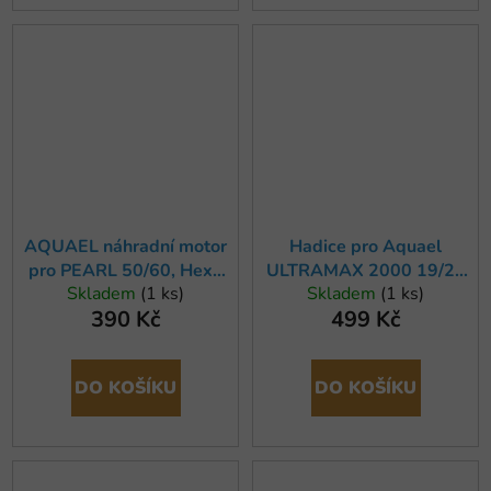
AQUAEL náhradní motor
Hadice pro Aquael
pro PEARL 50/60, Hexa
ULTRAMAX 2000 19/25
Skladem
(1 ks)
Skladem
(1 ks)
20/60, Circulator 350
mm, 1,5m (2x)
390 Kč
499 Kč
DO KOŠÍKU
DO KOŠÍKU