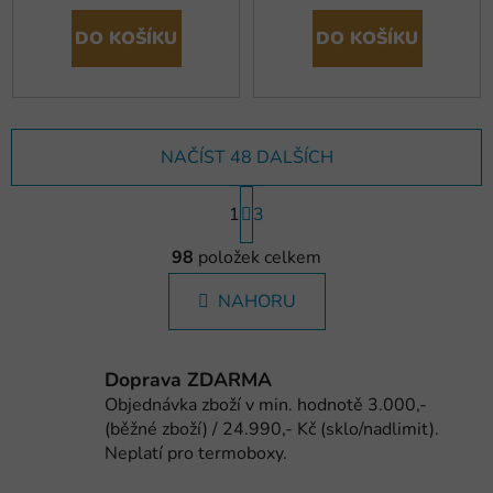
DO KOŠÍKU
DO KOŠÍKU
NAČÍST 48 DALŠÍCH
S
1
t
3
r
O
á
98
položek celkem
v
n
l
k
NAHORU
á
o
d
v
a
á
Doprava ZDARMA
c
n
í
Objednávka zboží v min. hodnotě 3.000,-
í
(běžné zboží) / 24.990,- Kč (sklo/nadlimit).
p
Neplatí pro termoboxy.
r
v