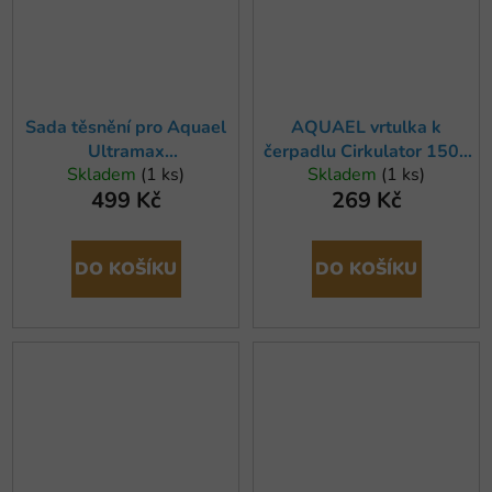
Sada těsnění pro Aquael
AQUAEL vrtulka k
Ultramax
čerpadlu Cirkulator 1500
Skladem
(1 ks)
Skladem
(1 ks)
1000/1500/2000,
a filtru Turbo 1500
499 Kč
269 Kč
Maxikani
DO KOŠÍKU
DO KOŠÍKU