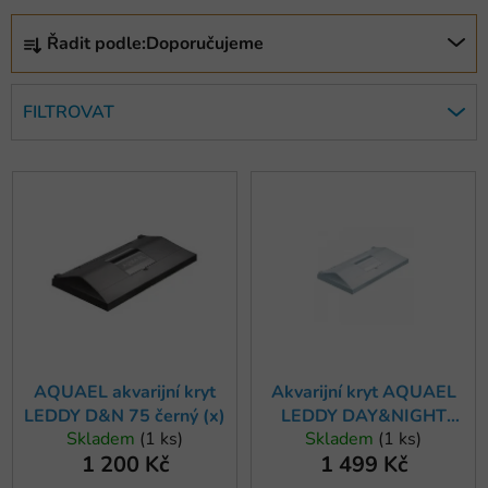
Ř
Řadit podle:
Doporučujeme
a
z
e
FILTROVAT
n
í
V
p
ý
r
p
o
i
d
s
u
p
k
r
t
o
ů
AQUAEL akvarijní kryt
Akvarijní kryt AQUAEL
d
LEDDY D&N 75 černý (x)
LEDDY DAY&NIGHT
u
Skladem
(1 ks)
Skladem
(1 ks)
75x35, bílý
k
1 200 Kč
1 499 Kč