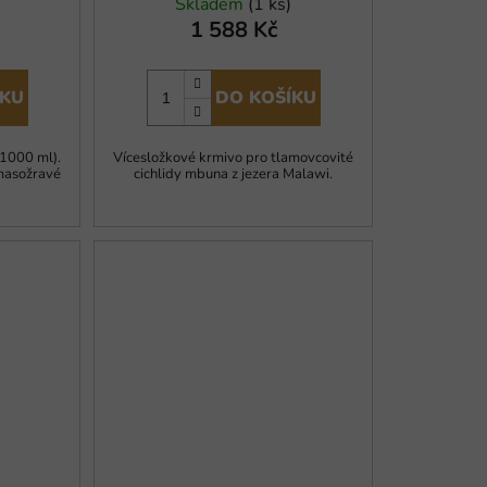
Skladem
(1 ks)
1 588 Kč
ÍKU
DO KOŠÍKU
 1000 ml).
Vícesložkové krmivo pro tlamovcovité
masožravé
cichlidy mbuna z jezera Malawi.