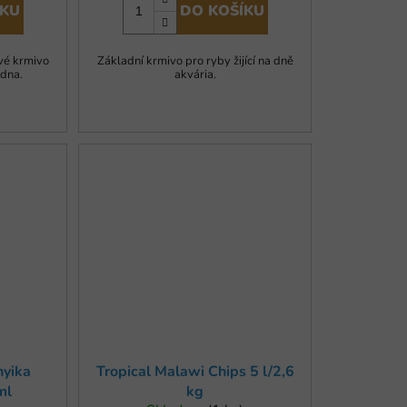
ÍKU
DO KOŠÍKU
é krmivo
Základní krmivo pro ryby žijící na dně
 dna.
akvária.
nyika
Tropical Malawi Chips 5 l/2,6
ml
kg