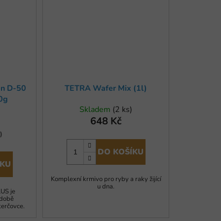
an D-50
TETRA Wafer Mix (1l)
0g
Skladem
(2 ks)
648 Kč
)
DO KOŠÍKU
ÍKU
Komplexní krmivo pro ryby a raky žijící
u dna.
US je
odobě
terčovce.