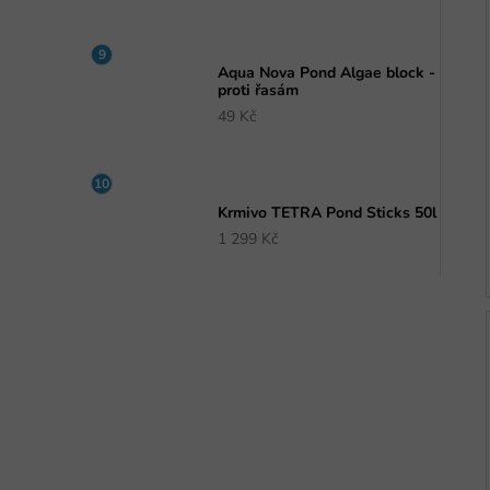
Aqua Nova Pond Algae block -
proti řasám
49 Kč
Krmivo TETRA Pond Sticks 50l
1 299 Kč