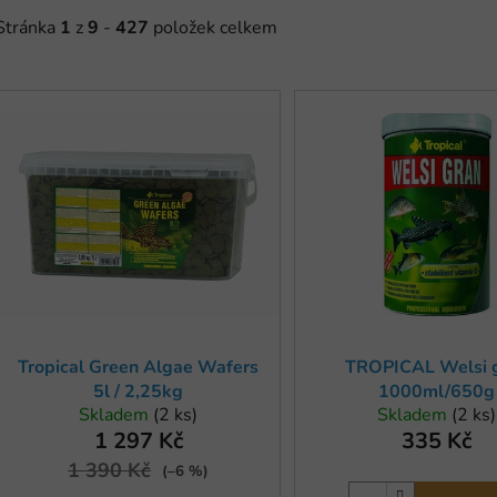
Stránka
1
z
9
-
427
položek celkem
V
ý
p
s
p
r
o
d
u
Tropical Green Algae Wafers
TROPICAL Welsi 
k
5l / 2,25kg
1000ml/650g
t
Skladem
(2 ks)
Skladem
(2 ks)
ů
1 297 Kč
335 Kč
1 390 Kč
(–6 %)