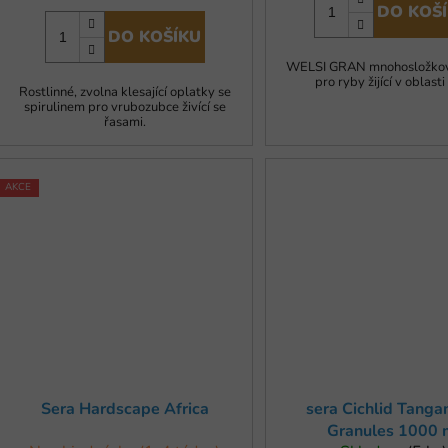
DO KOŠ
DO KOŠÍKU
WELSI GRAN mnohosložkov
pro ryby žijící v oblasti
Rostlinné, zvolna klesající oplatky se
spirulinem pro vrubozubce živící se
řasami.
AKCE
Sera Hardscape Africa
sera Cichlid Tanga
Granules 1000 