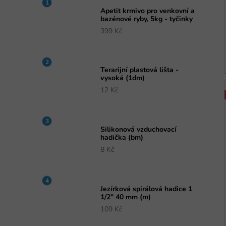
Apetit krmivo pro venkovní a
bazénové ryby, 5kg - tyčinky
399 Kč
Terarijní plastová lišta -
vysoká (1dm)
12 Kč
Silikonová vzduchovací
hadička (bm)
8 Kč
Jezírková spirálová hadice 1
1/2" 40 mm (m)
109 Kč