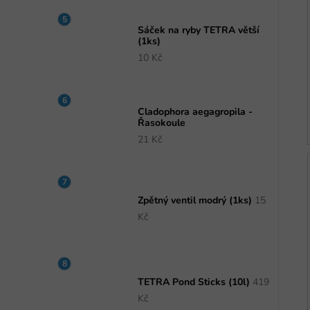
Sáček na ryby TETRA větší
(1ks)
10 Kč
Cladophora aegagropila -
Řasokoule
21 Kč
Zpětný ventil modrý (1ks)
15
Kč
TETRA Pond Sticks (10l)
419
Kč