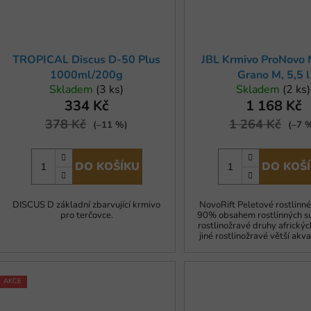
TROPICAL Discus D-50 Plus
JBL Krmivo ProNovo 
1000ml/200g
Grano M, 5,5 l
Skladem
(3 ks)
Skladem
(2 ks)
334 Kč
1 168 Kč
378 Kč
1 264 Kč
(–11 %)
(–7 
DO KOŠÍKU
DO KOŠ
DISCUS D základní zbarvující krmivo
NovoRift Peletové rostlinné
pro terčovce.
90% obsahem rostlinných su
rostlinožravé druhy afrických
jiné rostlinožravé větší akvar
AKCE