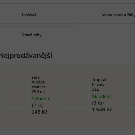
Terčovci
Vodní mloci a žáb
Dravé ryby
Nejprodávanější
sera
Tropical
Axolotl
Malawi
Wafers
11L
250 ml
Skladem
Skladem
(3 ks)
(2 ks)
1 548 Kč
149 Kč