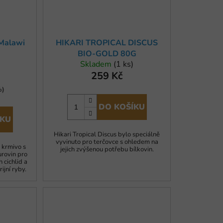
Malawi
HIKARI TROPICAL DISCUS
BIO-GOLD 80G
Skladem
(1 ks)
259 Kč
%)
DO KOŠÍKU
ÍKU
Hikari Tropical Discus bylo speciálně
vyvinuto pro terčovce s ohledem na
 krmivo s
jejich zvýšenou potřebu bílkovin.
rovin pro
 cichlid a
ijní ryby.