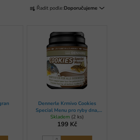
Ř
Řadit podle:
Doporučujeme
a
z
e
n
í
p
r
o
d
u
k
t
gran
Dennerle Krmivo Cookies
ů
Special Menu pro ryby dna,
Skladem
(2 ks)
200 ml
199 Kč