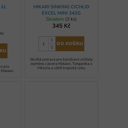
11L
HIKARI SINKING CICHLID
EXCEL MINI 342G
Skladem
(3 ks)
345 Kč
%)
DO KOŠÍKU
ÍKU
Skvělá potrava pro býložravé cichlidy
zejména z jezera Malawi, Tanganika a
vo pro
Viktoria a větší tropické ryby.
 Malawi.