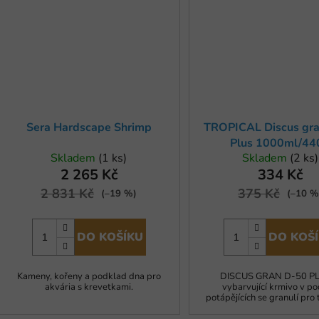
Sera Hardscape Shrimp
TROPICAL Discus gr
Plus 1000ml/44
Skladem
(1 ks)
Skladem
(2 ks)
2 265 Kč
334 Kč
2 831 Kč
375 Kč
(–19 %)
(–10 %
DO KOŠÍKU
DO KOŠ
Kameny, kořeny a podklad dna pro
DISCUS GRAN D-50 PL
akvária s krevetkami.
vybarvující krmivo v p
potápějících se granulí pro 