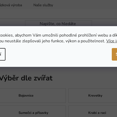
ázková výroba
Naše služby
Reklamace a vrácení zboží
ookies, abychom Vám umožnili pohodlné prohlížení webu a dí
u neustále zlepšovali jeho funkce, výkon a použitelnost.
Více 
ZAHRADNÍ JEZÍRKA
NOVINKY
AKCE
í
Výběr dle zvířat
Bojovnice
Krevetky
Sumečci a přísavky
Krabi a raci