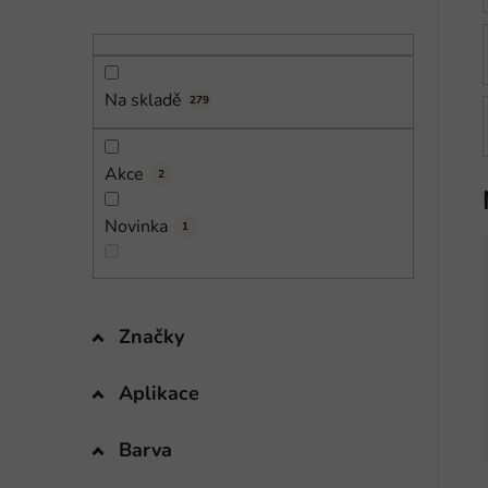
n
í
p
a
Na skladě
279
n
e
Akce
l
2
Novinka
1
Značky
Aplikace
Barva