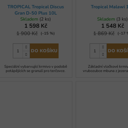
TROPICAL Tropical Discus
Tropical Malawi 
Gran D-50 Plus 10L
Skladem
(2 ks)
Skladem
(3 ks)
1 598 Kč
1 548 Kč
1 900 Kč
1 869 Kč
(–15 %)
(–17 
DO KOŠÍKU
DO KOŠ
Speciální vybarvující krmivo v podobě
Základní vločkové krmi
potápějících se granulí pro terčovce.
vrubozubce mbuna z jezera