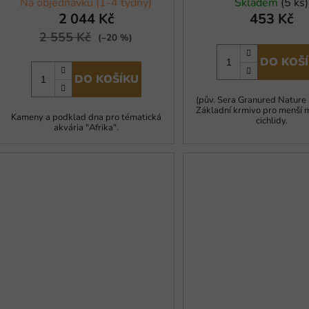
Na objednávku (1-4 týdny)
Skladem
(5 ks)
2 044 Kč
453 Kč
2 555 Kč
(–20 %)
DO KOŠ
DO KOŠÍKU
(pův. Sera Granured Nature
Základní krmivo pro menší 
Kameny a podklad dna pro tématická
cichlidy.
akvária "Afrika".