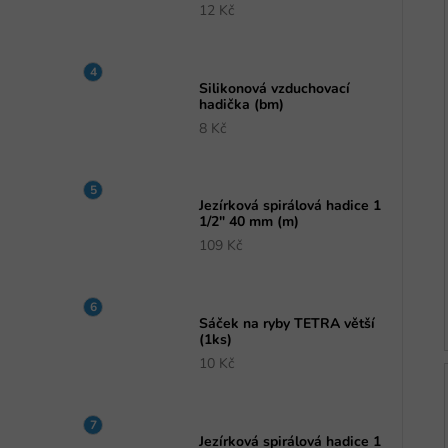
12 Kč
Silikonová vzduchovací
hadička (bm)
8 Kč
Jezírková spirálová hadice 1
1/2" 40 mm (m)
109 Kč
Sáček na ryby TETRA větší
(1ks)
10 Kč
Jezírková spirálová hadice 1