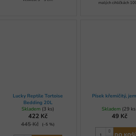
malých cihličkách 10
Lucky Reptile Tortoise
Písek křemičitý, je
Bedding 20L
Skladem
(3 ks)
Skladem
(29 ks
422 Kč
49 Kč
445 Kč
(–5 %)
DO KOŠ