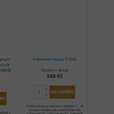
agnum
Kokosové chipsy 7 litrů
liník
týdnů)
Skladem
(4 ks)
169 Kč
)
DO KOŠÍKU
ÍKU
Čisté kokosové chipsy o velikosti 1 - 4
cm jsou vhodné jako podestýlka do
eliník v
polosuchých i vlhkých terárií. Výborně