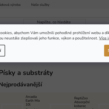
ázková výroba
Naše služby
Reklamace a vrácení zboží
ookies, abychom Vám umožnili pohodlné prohlížení webu a dí
u neustále zlepšovali jeho funkce, výkon a použitelnost.
Více 
ZAHRADNÍ JEZÍRKA
NOVINKY
AKCE
í
Písky a substráty
Nejprodávanější
Arcadia
ReptiZoo
Earth Mix
Absorpční
10l
koberec