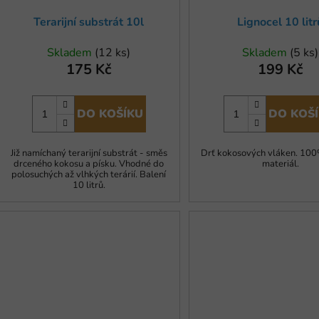
u
Terarijní substrát 10l
Lignocel 10 litr
k
t
Skladem
(12 ks)
Skladem
(5 ks)
ů
175 Kč
199 Kč
DO KOŠÍKU
DO KOŠ
Již namíchaný terarijní substrát - směs
Drť kokosových vláken. 100
drceného kokosu a písku. Vhodné do
materiál.
polosuchých až vlhkých terárií. Balení
10 litrů.