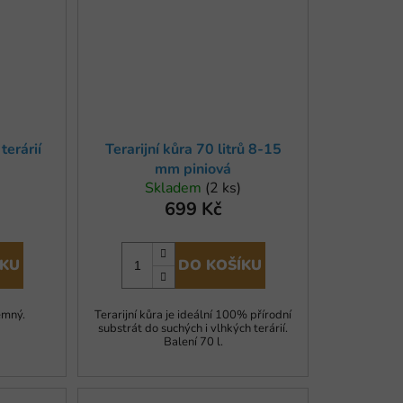
terárií
Terarijní kůra 70 litrů 8-15
mm piniová
Skladem
(2 ks)
699 Kč
ÍKU
DO KOŠÍKU
jemný.
Terarijní kůra je ideální 100% přírodní
substrát do suchých i vlhkých terárií.
Balení 70 l.