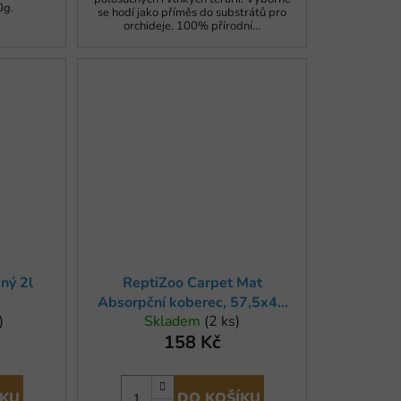
0g.
se hodí jako příměs do substrátů pro
orchideje. 100% přírodní...
mný 2l
ReptiZoo Carpet Mat
Absorpční koberec, 57,5x43
)
Skladem
(2 ks)
cm
158 Kč
ÍKU
DO KOŠÍKU