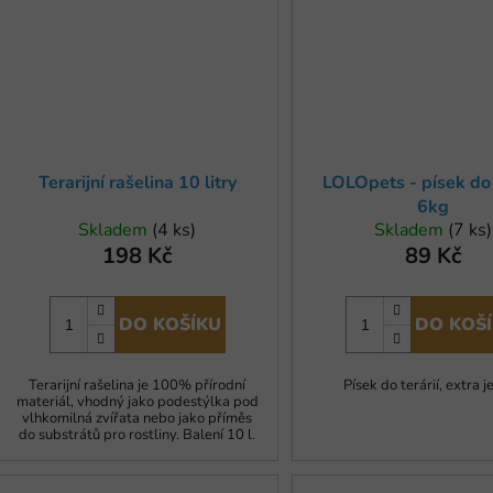
Terarijní rašelina 10 litry
LOLOpets - písek do 
6kg
Skladem
(4 ks)
Skladem
(7 ks)
198 Kč
89 Kč
DO KOŠÍKU
DO KOŠ
Terarijní rašelina je 100% přírodní
Písek do terárií, extra 
materiál, vhodný jako podestýlka pod
vlhkomilná zvířata nebo jako příměs
do substrátů pro rostliny. Balení 10 l.