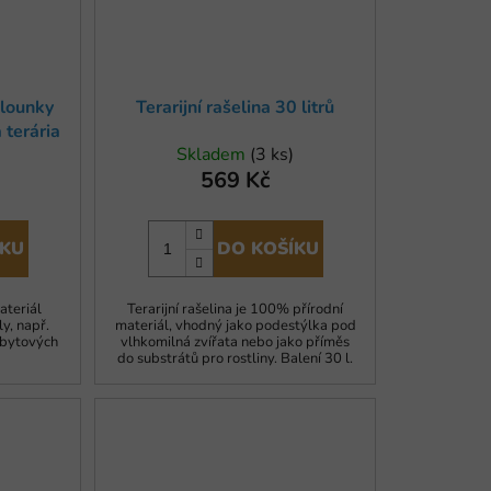
alounky
Terarijní rašelina 30 litrů
 terária
Skladem
(3 ks)
569 Kč
ÍKU
DO KOŠÍKU
ateriál
Terarijní rašelina je 100% přírodní
y, např.
materiál, vhodný jako podestýlka pod
, bytových
vlhkomilná zvířata nebo jako příměs
do substrátů pro rostliny. Balení 30 l.