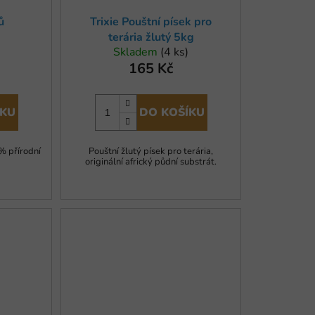
t
ů
Trixie Pouštní písek pro
ů
terária žlutý 5kg
Skladem
(4 ks)
165 Kč
ÍKU
DO KOŠÍKU
% přírodní
Pouštní žlutý písek pro terária,
originální africký půdní substrát.