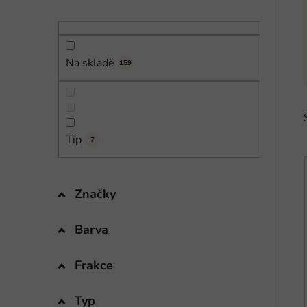
n
í
p
a
Na skladě
159
n
e
l
Tip
7
Značky
i
Barva
Frakce
Typ