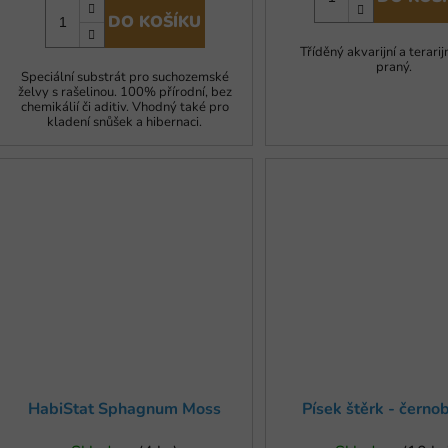
DO KOŠÍKU
Tříděný akvarijní a terarij
praný.
Speciální substrát pro suchozemské
želvy s rašelinou. 100% přírodní, bez
chemikálií či aditiv. Vhodný také pro
kladení snůšek a hibernaci.
HabiStat Sphagnum Moss
Písek štěrk - černob