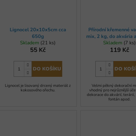
Lignocel 20x10x5cm cca
Přírodní křemenné v
650g
mix, 2 kg, do akvária a
Skladem
(21 ks)
Skladem
(7 ks)
55 Kč
119 Kč
DO KOŠÍKU
DO KOŠ
Lignocel je lisovaný drcený materiál z
Velmi pěkný dekorační m
kokosového ořechu.
vhodný pro nejrůznější účel
dekorace do akvárií, terárií
fontán apod.