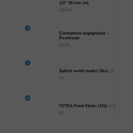
1/2" 38 mm (m)
109 Kč
Cladophora aegagropila -
Řasokoule
21 Kč
Zpětný ventil modrý (1ks)
15
Kč
TETRA Pond Sticks (10l)
419
Kč