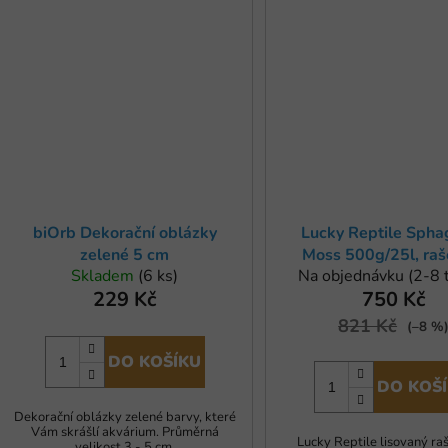
biOrb Dekorační oblázky
Lucky Reptile Sph
zelené 5 cm
Moss 500g/25l, raše
Skladem
(6 ks)
Na objednávku (2-8 
229 Kč
750 Kč
821 Kč
(–8 %
DO KOŠÍKU
DO KOŠ
Dekorační oblázky zelené barvy, které
Vám skrášlí akvárium. Průměrná
Lucky Reptile lisovaný raš
velikost 3 - 5 cm.