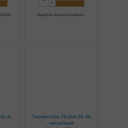
ní štěrk
ReptiZoo Absorpční koberec.
ílý 2l
Terarijní kůra 70 litrů 25-40
mm piniová