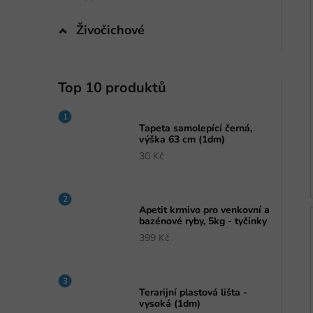
Živočichové
Top 10 produktů
Tapeta samolepící černá,
výška 63 cm (1dm)
30 Kč
Apetit krmivo pro venkovní a
bazénové ryby, 5kg - tyčinky
399 Kč
Terarijní plastová lišta -
vysoká (1dm)