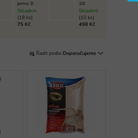
jemný 2l
10l
Skladem
Skladem
(18 ks)
(10 ks)
75 Kč
498 Kč
Ř
Řadit podle:
Doporučujeme
a
z
e
n
í
p
r
o
d
u
k