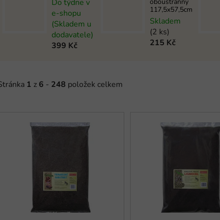
Do týdne v
oboustranný
117,5x57,5cm
e-shopu
Skladem
(Skladem u
(2 ks)
dodavatele)
215 Kč
399 Kč
Stránka
1
z
6
-
248
položek celkem
V
ý
p
s
p
r
o
d