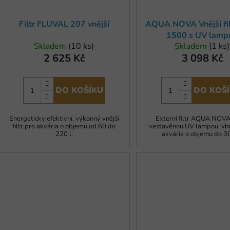
Filtr FLUVAL 207 vnější
AQUA NOVA Vnější fil
1500 s UV lamp
Skladem
(10 ks)
Skladem
(1 ks)
2 625 Kč
3 098 Kč
DO KOŠÍKU
DO KOŠ
Energeticky efektivní, výkonný vnější
Externí filtr AQUA NOVA
filtr pro akvária o objemu od 60 do
vestavěnou UV lampou, vh
220 l.
akvária o objemu do 30