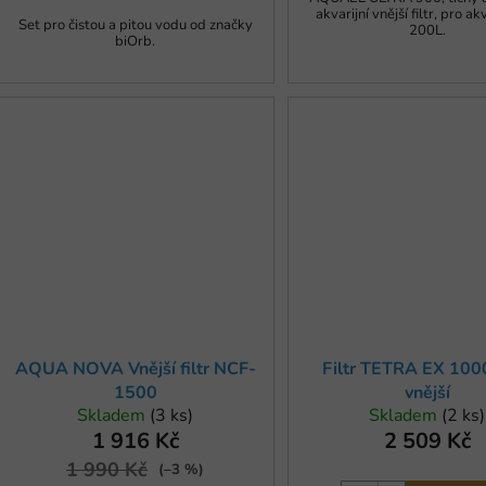
akvarijní vnější filtr, pro a
Set pro čistou a pitou vodu od značky
200L.
biOrb.
AQUA NOVA Vnější filtr NCF-
Filtr TETRA EX 100
1500
vnější
Skladem
(3 ks)
Skladem
(2 ks)
1 916 Kč
2 509 Kč
1 990 Kč
(–3 %)