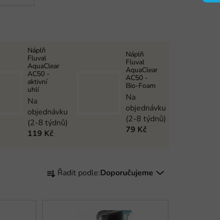
Náplň
Náplň
Fluval
Fluval
AquaClear
AquaClear
AC50 -
AC50 -
aktivní
Bio-Foam
uhlí
Na
Na
objednávku
objednávku
(2-8 týdnů)
(2-8 týdnů)
79 Kč
119 Kč
Ř
Řadit podle:
Doporučujeme
a
z
e
n