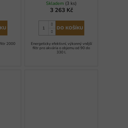
Skladem
(3 ks)
3 263 Kč
ÍKU
DO KOŠÍKU
filtr 2000
Energeticky efektivní, výkonný vnější
filtr pro akvária o objemu od 90 do
330 l.