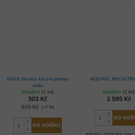
biOrb Service kit pro pitnou
AQUAEL filtr ULTR
vodu
Skladem
(1 ks)
Skladem
(2 ks)
303 Kč
2 595 Kč
329 Kč
(–7 %)
DO KOŠ
DO KOŠÍKU
AQUAEL ULTRA 900, tichý 