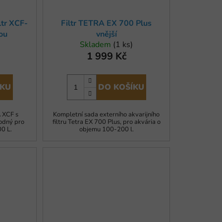
tr XCF-
Filtr TETRA EX 700 Plus
ou
vnější
Skladem
(1 ks)
1 999 Kč
ÍKU
DO KOŠÍKU
 XCF s
Kompletní sada externího akvarijního
odný pro
filtru Tetra EX 700 Plus, pro akvária o
0 L.
objemu 100-200 l.