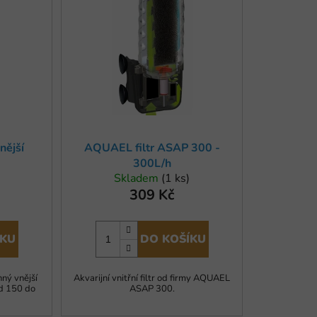
í
p
r
o
d
u
k
t
nější
AQUAEL filtr ASAP 300 -
ů
300L/h
Skladem
(1 ks)
309 Kč
ÍKU
DO KOŠÍKU
nný vnější
Akvarijní vnitřní filtr od firmy AQUAEL
od 150 do
ASAP 300.