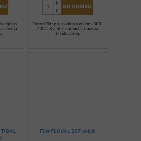
ÍKU
DO KOŠÍKU
varijního
Externí filtr pro akvária o objemu 300-
ro akvária
400 L. Kvalitní a účinná filtrace za
.
skvělou cenu.
r TIDAL
Filtr FLUVAL 307 vnější
d