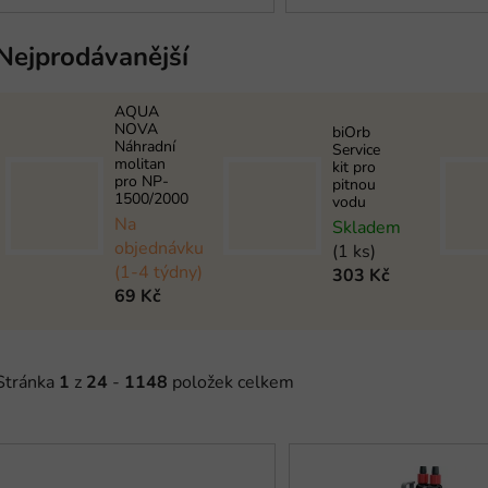
Nejprodávanější
AQUA
NOVA
biOrb
Náhradní
Service
molitan
kit pro
pro NP-
pitnou
1500/2000
vodu
Na
Skladem
objednávku
(1 ks)
(1-4 týdny)
303 Kč
69 Kč
Stránka
1
z
24
-
1148
položek celkem
V
ý