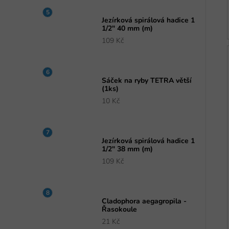
Jezírková spirálová hadice 1
1/2" 40 mm (m)
109 Kč
Sáček na ryby TETRA větší
(1ks)
10 Kč
Jezírková spirálová hadice 1
1/2" 38 mm (m)
109 Kč
Cladophora aegagropila -
Řasokoule
21 Kč