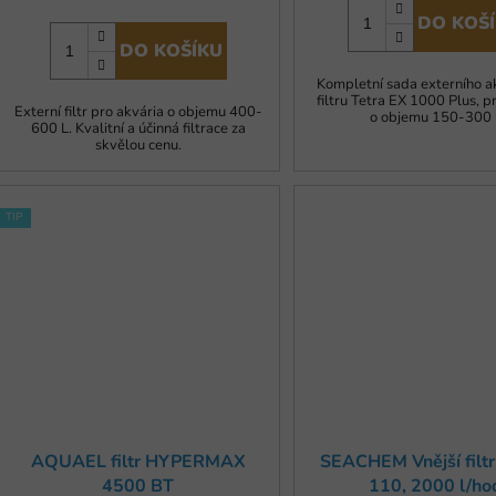
DO KOŠ
DO KOŠÍKU
Kompletní sada externího ak
filtru Tetra EX 1000 Plus, p
Externí filtr pro akvária o objemu 400-
o objemu 150-300 l
600 L. Kvalitní a účinná filtrace za
skvělou cenu.
TIP
AQUAEL filtr HYPERMAX
SEACHEM Vnější filt
4500 BT
110, 2000 l/ho