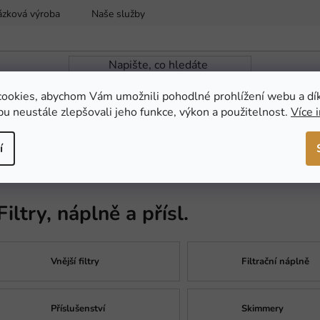
ázková výroba
Naše služby
Reklamace a vrácení zboží
ookies, abychom Vám umožnili pohodlné prohlížení webu a dí
u neustále zlepšovali jeho funkce, výkon a použitelnost.
Více 
ZAHRADNÍ JEZÍRKA
NOVINKY
AKCE
í
ě a přísl.
Filtry, náplně a přísl.
Vnější filtry
Filtrační náplně
Příslušenství
Skimmery