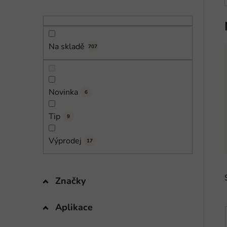
n
í
p
a
Na skladě
707
n
e
l
Novinka
6
Tip
9
Výprodej
17
Značky
Aplikace