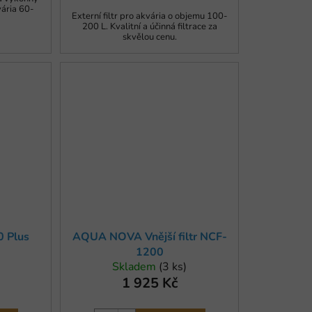
kvária 60-
Externí filtr pro akvária o objemu 100-
200 L. Kvalitní a účinná filtrace za
skvělou cenu.
0 Plus
AQUA NOVA Vnější filtr NCF-
1200
Skladem
(3 ks)
1 925 Kč