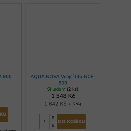
A 900
AQUA NOVA Vnější filtr NCF-
800
Skladem
(2 ks)
1 548 Kč
1 642 Kč
(–5 %)
ÍKU
DO KOŠÍKU
a výkonný