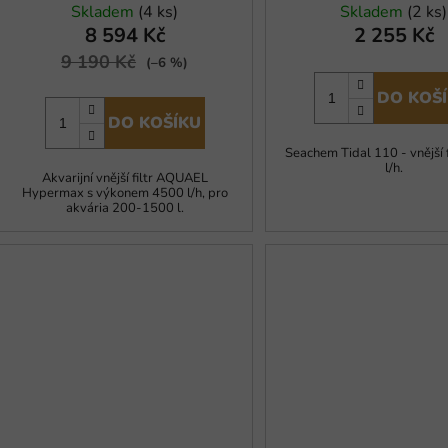
Skladem
(4 ks)
Skladem
(2 ks)
8 594 Kč
2 255 Kč
9 190 Kč
(–6 %)
DO KOŠ
DO KOŠÍKU
Seachem Tidal 110 - vnější 
l/h.
Akvarijní vnější filtr AQUAEL
Hypermax s výkonem 4500 l/h, pro
akvária 200-1500 l.