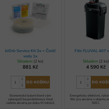
p
s
p
r
o
d
u
biOrb Service Kit 3x + Čistič
Filtr FLUVAL 407 v
k
vody 1x
t
Skladem
(2 ks)
Skladem
(2 ks)
ů
881 Kč
4 590 Kč
DO KOŠÍKU
DO KOŠ
Ekonomické balení které vám
Energeticky efektivní, výko
zabezpečí bezproblémový chod
filtr pro akvária o objemu 
vašeho akvária po dobu tří měsíců.
500 l.