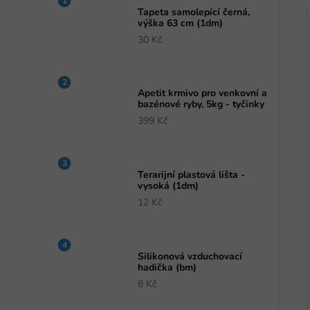
Tapeta samolepící černá,
výška 63 cm (1dm)
30 Kč
Apetit krmivo pro venkovní a
bazénové ryby, 5kg - tyčinky
399 Kč
Terarijní plastová lišta -
vysoká (1dm)
12 Kč
Silikonová vzduchovací
hadička (bm)
8 Kč