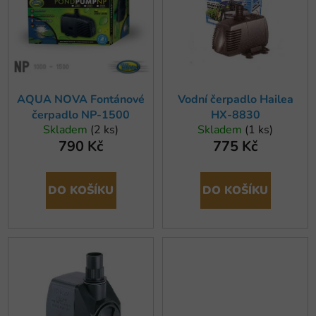
o
i
d
s
u
p
k
r
t
o
ů
AQUA NOVA Fontánové
Vodní čerpadlo Hailea
d
čerpadlo NP-1500
HX-8830
u
Skladem
(2 ks)
Skladem
(1 ks)
k
790 Kč
775 Kč
t
ů
DO KOŠÍKU
DO KOŠÍKU