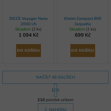
SICCE Voyager Nano
Eheim Compact 600
2000 l/h
čerpadlo
Skladem
(2 ks)
Skladem
(1 ks)
1 094 Kč
699 Kč
DO KOŠÍKU
DO KOŠÍKU
NAČÍST 48 DALŠÍCH
S
1
t
5
r
O
á
210
položek celkem
v
n
l
k
NAHORU