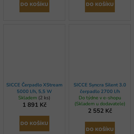
DO KOŠÍKU
DO KOŠÍKU
SICCE Čerpadlo XStream
SICCE Syncra Silent 3.0
5000 l/h, 5,5 W
čerpadlo 2700 l/h
Skladem
(2 ks)
Do týdne v e-shopu
(Skladem u dodavatele)
1 891 Kč
2 552 Kč
DO KOŠÍKU
DO KOŠÍKU