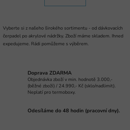
á
o
d
v
a
á
c
n
í
í
Vyberte si z našeho širokého sortimentu - od dávkovacích
p
čerpadel po akrylové nádržky. Zboží máme skladem. Ihned
r
expedujeme. Rádi pomůžeme s výběrem.
v
k
y
v
ý
Doprava ZDARMA
p
Objednávka zboží v min. hodnotě 3.000,-
i
(běžné zboží) / 24.990,- Kč (sklo/nadlimit).
s
Neplatí pro termoboxy.
u
Odesíláme do 48 hodin (pracovní dny).