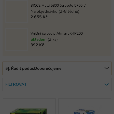
SICCE Multi 5800 čerpadlo 5760 l/h
Na objednávku (2-8 týdnů)
2 655 Kč
Vnitřní čerpadlo Atman JK-IP200
Skladem
(2 ks)
392 Kč
Ř
Řadit podle:
Doporučujeme
a
z
e
FILTROVAT
n
í
V
p
ý
r
p