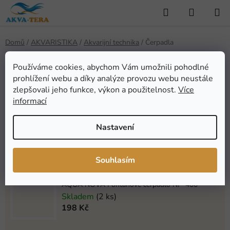
Přejít
Hledat
NÁKUP
na
KOŠÍK
obsah
Domů
/
AKVARISTIKA
/
Akvarijní technika
/
Čerpadla
Čerpadla
Používáme cookies, abychom Vám umožnili pohodlné
prohlížení webu a díky analýze provozu webu neustále
zlepšovali jeho funkce, výkon a použitelnost.
Více
Nejprodávanější
informací
Nastavení
Vodní čerpadlo Hailea HX-8815
Skladem
(2 ks)
450 Kč
Souhlasím
AQUA NOVA Fontánové čerpadlo NP-400
Skladem
(2 ks)
198 Kč