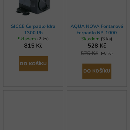
SICCE Čerpadlo Idra
AQUA NOVA Fontánové
1300 l/h
čerpadlo NP-1000
Skladem
(2 ks)
Skladem
(3 ks)
815 Kč
528 Kč
575 Kč
(–8 %)
DO KOŠÍKU
DO KOŠÍKU