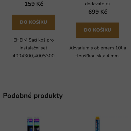
159 Kč
dodavatele)
699 Kč
DO KOŠÍKU
DO KOŠÍKU
EHEIM Sací koš pro
instalační set
Akvárium s objemem 10l a
4004300,4005300
tloušťkou skla 4 mm.
Podobné produkty