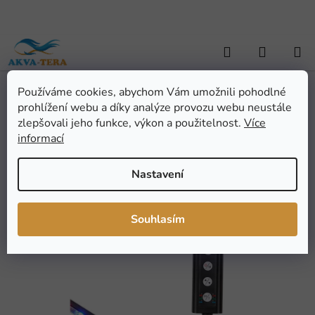
Přejít
na
obsah
Hledat
NÁKUP
KOŠÍK
Používáme cookies, abychom Vám umožnili pohodlné
Domů
/
AKVARISTIKA
/
Akvarijní technika
/
Osvětlení
/
Tělesa -
prohlížení webu a díky analýze provozu webu neustále
rampy
/
Hygger HG005 60cm 14W WRB + controller
Hygger HG005 60cm 14W
zlepšovali jeho funkce, výkon a použitelnost.
Více
informací
WRB + controller
Nastavení
Průměrné
Neohodnoceno
Podrobnosti hodnocení
hodnocení
Značka:
Hygger
Souhlasím
produktu
NOVINKA
je
0,0
z
5