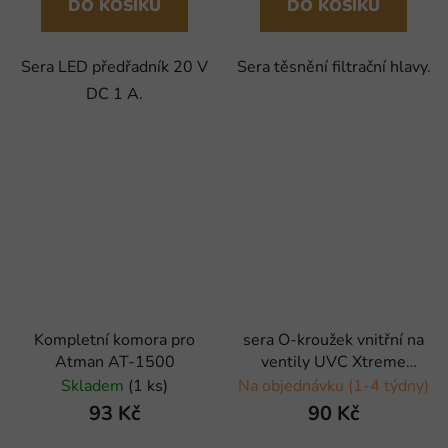
DO KOŠÍKU
DO KOŠÍKU
Sera LED předřadník 20 V
Sera těsnění filtrační hlavy.
DC 1 A.
Kompletní komora pro
sera O-kroužek vnitřní na
Atman AT-1500
ventily UVC Xtreme
800/1200 - 4 ks
Skladem
(1 ks)
Na objednávku (1-4 týdny)
93 Kč
90 Kč