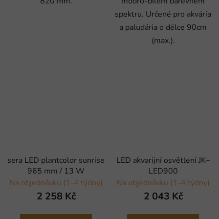
820 mm.
modro-bílém barevném
spektru. Určené pro akvária
a paludária o délce 90cm
(max.).
sera LED plantcolor sunrise
LED akvarijní osvětlení JK–
965 mm / 13 W
LED900
Na objednávku (1-4 týdny)
Na objednávku (1-4 týdny)
2 258 Kč
2 043 Kč