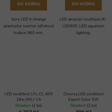
DO KOŠÍKU
DO KOŠÍKU
Sera LED X-change
LED akvarijní osvětlení JK–
plantcolor sunrise zářivková
LED900, LED aquarium
trubice 965 mm.
lighting.
LED osvětlení LFL-CL-600
Diversa LED osvětlení
18w (W) / 1A
Expert Color 5W
Skladem
(1 ks)
Skladem
(2 ks)