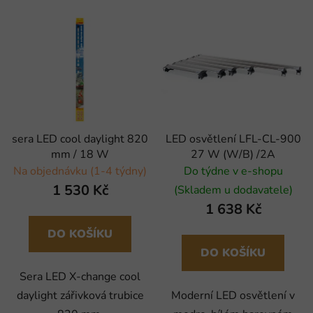
sera LED cool daylight 820
LED osvětlení LFL-CL-900
mm / 18 W
27 W (W/B) /2A
Na objednávku (1-4 týdny)
Do týdne v e-shopu
1 530 Kč
(Skladem u dodavatele)
1 638 Kč
DO KOŠÍKU
DO KOŠÍKU
Sera LED X-change cool
daylight zářivková trubice
Moderní LED osvětlení v