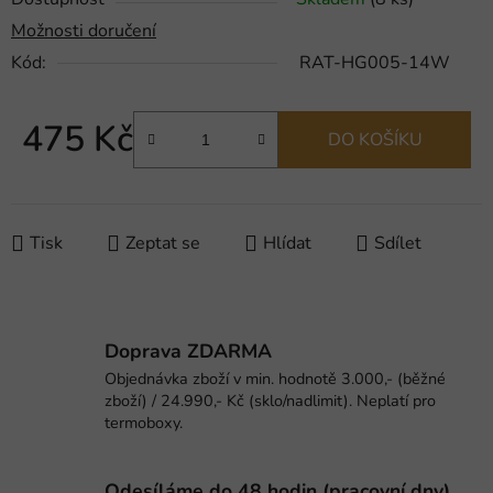
Možnosti doručení
Kód:
RAT-HG005-14W
475 Kč
DO KOŠÍKU
Měrná cena:
Tisk
Zeptat se
Hlídat
Sdílet
Doprava ZDARMA
Objednávka zboží v min. hodnotě 3.000,- (běžné
zboží) / 24.990,- Kč (sklo/nadlimit). Neplatí pro
termoboxy.
Odesíláme do 48 hodin (pracovní dny).