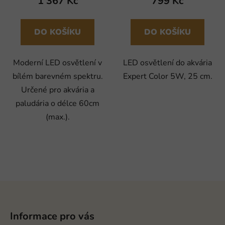
1 367 Kč
799 Kč
DO KOŠÍKU
DO KOŠÍKU
Moderní LED osvětlení v
LED osvětlení do akvária
bílém barevném spektru.
Expert Color 5W, 25 cm.
Určené pro akvária a
paludária o délce 60cm
(max.).
Z
á
p
Informace pro vás