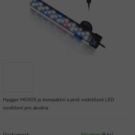
hvězdiček.
Hygger HG005 je kompaktní a plně vodotěsné LED
osvětlení pro akvária.
Dostupnost
Skladem
(8 ks)