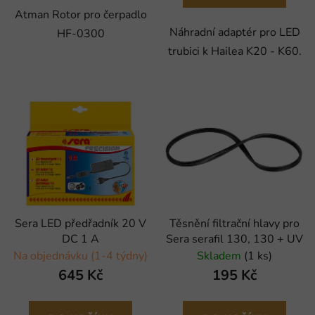
Atman Rotor pro čerpadlo
Náhradní adaptér pro LED
HF-0300
trubici k Hailea K20 - K60.
Sera LED předřadník 20 V
Těsnění filtrační hlavy pro
DC 1 A
Sera serafil 130, 130 + UV
Na objednávku (1-4 týdny)
Skladem
(1 ks)
645 Kč
195 Kč