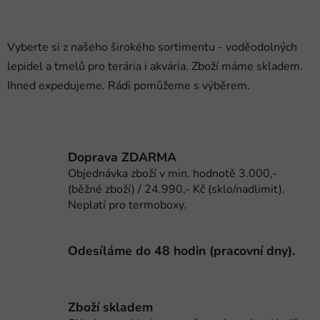
v
l
á
Vyberte si z našeho širokého sortimentu - voděodolných
d
lepidel a tmelů pro terária i akvária. Zboží máme skladem.
a
c
Ihned expedujeme. Rádi pomůžeme s výběrem.
í
p
r
v
Doprava ZDARMA
k
Objednávka zboží v min. hodnotě 3.000,-
y
(běžné zboží) / 24.990,- Kč (sklo/nadlimit).
v
Neplatí pro termoboxy.
ý
p
i
Odesíláme do 48 hodin (pracovní dny).
s
u
Zboží skladem