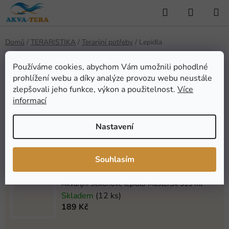
Přejít
Hledat
NÁKUP
na
KOŠÍK
obsah
Domů
/
TERARISTIKA
/
Terarijní potřeby
/
Lepidla
Lepidla
Používáme cookies, abychom Vám umožnili pohodlné
prohlížení webu a díky analýze provozu webu neustále
zlepšovali jeho funkce, výkon a použitelnost.
Více
Nejprodávanější
informací
Nastavení
Lepidlo MasterSil JUMBO TRANSPARENT 50ml
Skladem
(19 ks)
119 Kč
Souhlasím
Akvarijní silikonové lepidlo MasterSil 315 ml
Skladem
(12 ks)
189 Kč