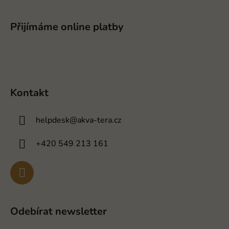
Přijímáme online platby
Kontakt
helpdesk
@
akva-tera.cz
+420 549 213 161
Odebírat newsletter