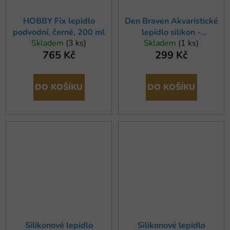
HOBBY Fix lepidlo
Den Braven Akvaristické
podvodní, černé, 200 ml
lepidlo silikon -
Skladem
(3 ks)
Skladem
(1 ks)
transparentní
765 Kč
299 Kč
DO KOŠÍKU
DO KOŠÍKU
Silikonové lepidlo
Silikonové lepidlo