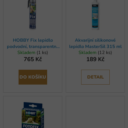
o
i
d
s
u
p
k
r
t
o
ů
HOBBY Fix lepidlo
Akvarijní silikonové
d
podvodní, transparentní,
lepidlo MasterSil 315 ml
u
Skladem
(1 ks)
Skladem
(12 ks)
200 ml
k
765 Kč
189 Kč
t
ů
DO KOŠÍKU
DETAIL