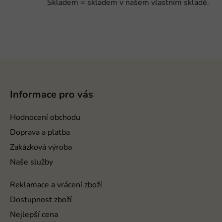
Skladem = skladem v našem vlastním skladě.
Z
á
p
Informace pro vás
a
t
Hodnocení obchodu
í
Doprava a platba
Zakázková výroba
Naše služby
Reklamace a vrácení zboží
Dostupnost zboží
Nejlepší cena