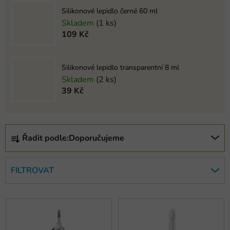
Silikonové lepidlo černé 60 ml
Skladem
(1 ks)
109 Kč
Silikonové lepidlo transparentní 8 ml
Skladem
(2 ks)
39 Kč
Ř
Řadit podle:
Doporučujeme
a
z
e
FILTROVAT
n
í
V
p
ý
r
p