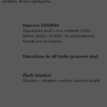
skladem. Ihned expedujeme.
v
k
y
v
ý
Doprava ZDARMA
p
Objednávka zboží v min. hodnotě 3.000,-
i
(běžné zboží) / 24.990,- Kč (sklo/nadlimit).
s
Neplatí pro termoboxy.
u
Odesíláme do 48 hodin (pracovní dny).
Zboží skladem
Skladem = skladem v našem vlastním skladě.