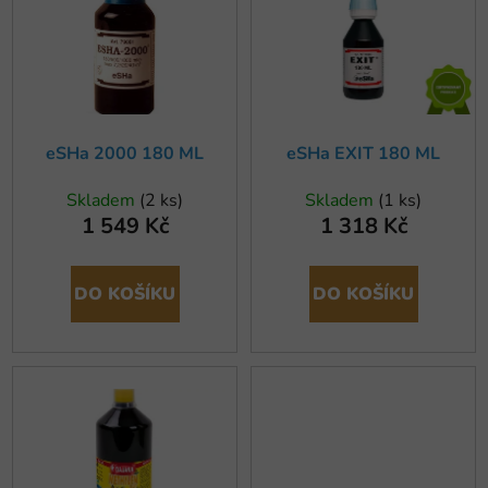
o
i
d
s
u
p
k
r
t
o
ů
eSHa 2000 180 ML
eSHa EXIT 180 ML
d
u
Skladem
(2 ks)
Skladem
(1 ks)
k
1 549 Kč
1 318 Kč
t
ů
DO KOŠÍKU
DO KOŠÍKU