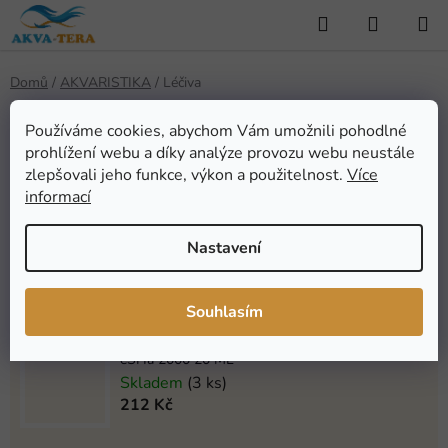
Přejít
Hledat
NÁKUP
na
KOŠÍK
obsah
Domů
/
AKVARISTIKA
/
Léčiva
Léčiva
Používáme cookies, abychom Vám umožnili pohodlné
prohlížení webu a díky analýze provozu webu neustále
zlepšovali jeho funkce, výkon a použitelnost.
Více
Nejprodávanější
informací
Nastavení
Dajana Methylen Blue 1000 ml
Na objednávku (1-4 týdny)
626 Kč
Souhlasím
eSHa 2000 20 ML
Skladem
(3 ks)
212 Kč