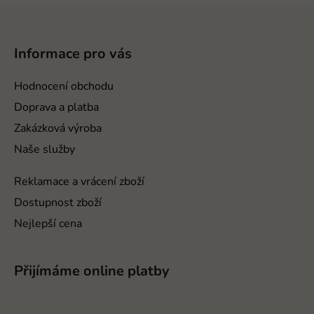
Z
á
p
Informace pro vás
a
t
Hodnocení obchodu
í
Doprava a platba
Zakázková výroba
Naše služby
Reklamace a vrácení zboží
Dostupnost zboží
Nejlepší cena
Přijímáme online platby