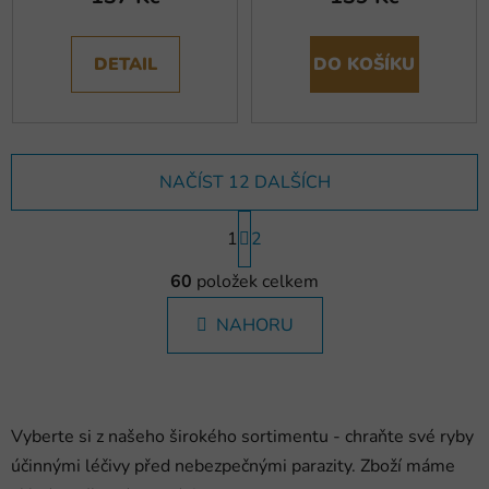
DETAIL
DO KOŠÍKU
NAČÍST 12 DALŠÍCH
S
1
t
2
r
O
á
60
položek celkem
v
n
l
k
NAHORU
á
o
d
v
a
á
c
n
í
í
Vyberte si z našeho širokého sortimentu - chraňte své ryby
p
účinnými léčivy před nebezpečnými parazity. Zboží máme
r