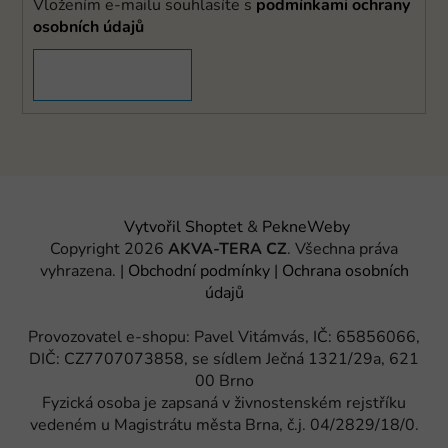
Vložením e-mailu souhlasíte s
podmínkami ochrany
osobních údajů
PŘIHLÁSIT SE
Vytvořil Shoptet
&
PekneWeby
Copyright 2026
AKVA-TERA CZ
. Všechna práva
vyhrazena.
|
Obchodní podmínky
|
Ochrana osobních
údajů
Provozovatel e-shopu: Pavel Vitámvás, IČ: 65856066,
DIČ: CZ7707073858, se sídlem Ječná 1321/29a, 621
00 Brno
Fyzická osoba je zapsaná v živnostenském rejstříku
vedeném u Magistrátu města Brna, č.j. 04/2829/18/0.