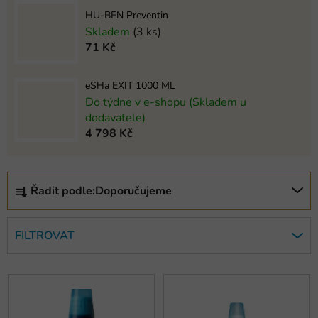
HU-BEN Preventin
Skladem
(3 ks)
71 Kč
eSHa EXIT 1000 ML
Do týdne v e-shopu (Skladem u
dodavatele)
4 798 Kč
Ř
Řadit podle:
Doporučujeme
a
z
e
FILTROVAT
n
í
V
p
ý
r
p