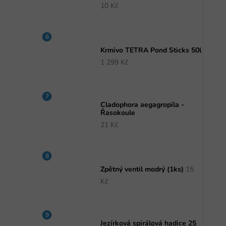
10 Kč
Krmivo TETRA Pond Sticks 50l
1 299 Kč
Cladophora aegagropila -
Řasokoule
21 Kč
Zpětný ventil modrý (1ks)
15
Kč
Jezírková spirálová hadice 25