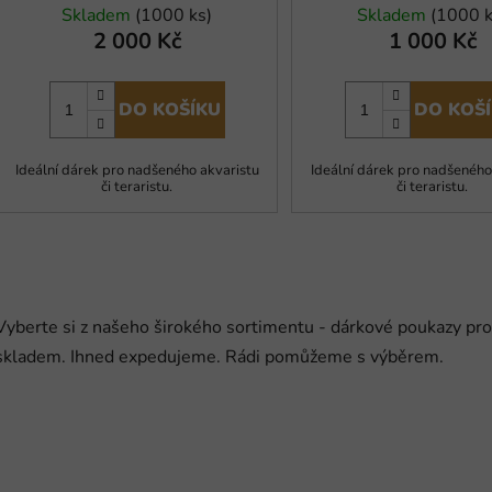
t
Skladem
(1000 ks)
Skladem
(1000 k
ů
2 000 Kč
1 000 Kč
DO KOŠÍKU
DO KOŠ
Ideální dárek pro nadšeného akvaristu
Ideální dárek pro nadšeného
či teraristu.
či teraristu.
O
v
l
á
Vyberte si z našeho širokého sortimentu - dárkové poukazy pr
d
skladem. Ihned expedujeme. Rádi pomůžeme s výběrem.
a
c
í
p
r