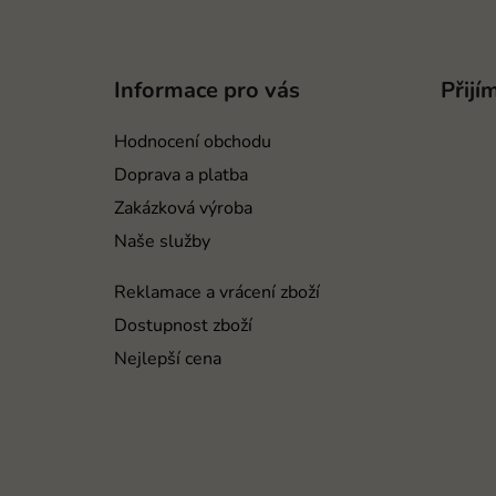
Z
á
p
Informace pro vás
Přijí
a
t
Hodnocení obchodu
í
Doprava a platba
Zakázková výroba
Naše služby
Reklamace a vrácení zboží
Dostupnost zboží
Nejlepší cena