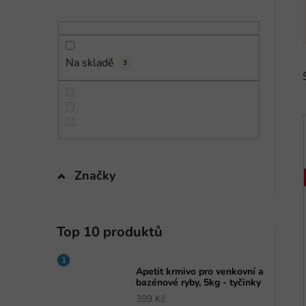
n
í
p
a
Na skladě
3
n
e
l
i
Značky
Top 10 produktů
Apetit krmivo pro venkovní a
bazénové ryby, 5kg - tyčinky
399 Kč