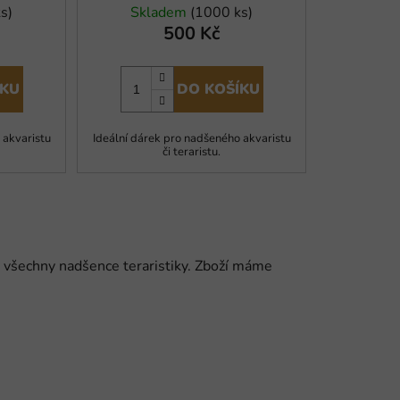
s)
Skladem
(1000 ks)
500 Kč
ÍKU
DO KOŠÍKU
 akvaristu
Ideální dárek pro nadšeného akvaristu
či teraristu.
o všechny nadšence teraristiky. Zboží máme