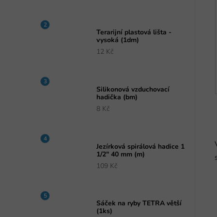
Terarijní plastová lišta -
vysoká (1dm)
12 Kč
Silikonová vzduchovací
hadička (bm)
8 Kč
Jezírková spirálová hadice 1
1/2" 40 mm (m)
109 Kč
Sáček na ryby TETRA větší
(1ks)