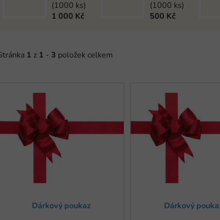
(1000 ks)
(1000 ks)
1 000 Kč
500 Kč
Stránka
1
z
1
-
3
položek celkem
V
ý
p
s
p
r
o
d
u
Dárkový poukaz
Dárkový pouka
k