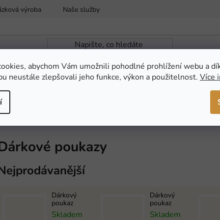
ázková výroba
Naše služby
Reklamace a vrácení zboží
ookies, abychom Vám umožnili pohodlné prohlížení webu a dí
u neustále zlepšovali jeho funkce, výkon a použitelnost.
Více 
ZAHRADNÍ JEZÍRKA
NOVINKY
AKCE
í
Dárkové poukazy
Nejprodávanější
Dárkový
Dárkový
poukaz
poukaz
Skladem
Skladem