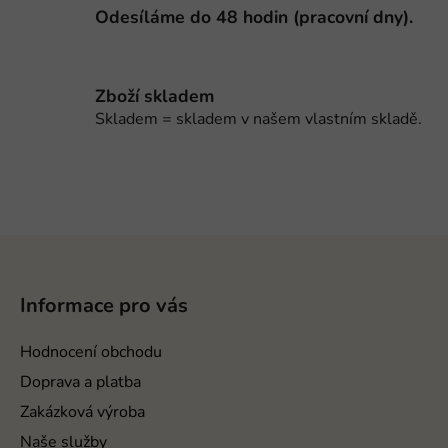
i
Odesíláme do 48 hodin (pracovní dny).
s
u
Zboží skladem
Skladem = skladem v našem vlastním skladě.
Z
á
p
Informace pro vás
a
t
Hodnocení obchodu
í
Doprava a platba
Zakázková výroba
Naše služby