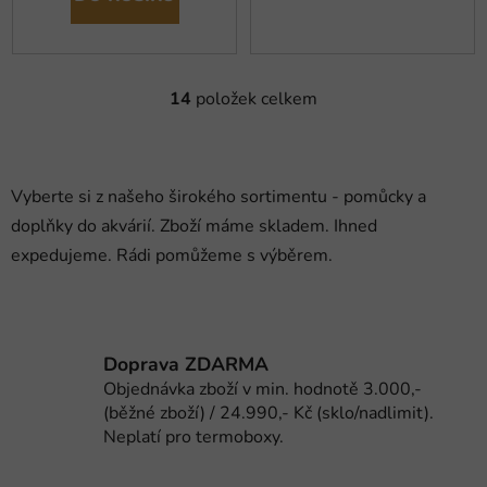
14
položek celkem
O
v
l
á
Vyberte si z našeho širokého sortimentu - pomůcky a
d
doplňky do akvárií. Zboží máme skladem. Ihned
a
c
expedujeme. Rádi pomůžeme s výběrem.
í
p
r
v
Doprava ZDARMA
k
Objednávka zboží v min. hodnotě 3.000,-
y
(běžné zboží) / 24.990,- Kč (sklo/nadlimit).
v
Neplatí pro termoboxy.
ý
p