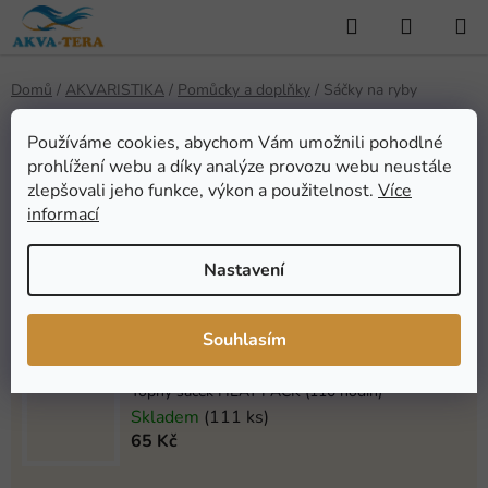
Přejít
Hledat
NÁKUP
na
KOŠÍK
obsah
Domů
/
AKVARISTIKA
/
Pomůcky a doplňky
/
Sáčky na ryby
Sáčky na ryby
Používáme cookies, abychom Vám umožnili pohodlné
prohlížení webu a díky analýze provozu webu neustále
zlepšovali jeho funkce, výkon a použitelnost.
Více
Nejprodávanější
informací
Nastavení
Sáček na ryby TETRA větší (1ks)
Skladem
(33 ks)
10 Kč
Souhlasím
Topný sáček HEAT PACK (110 hodin)
Skladem
(111 ks)
65 Kč