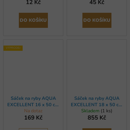
12 Kč
45 Kč
DO KOŠÍKU
DO KOŠÍKU
VÝPRODEJ
Sáček na ryby AQUA
Sáček na ryby AQUA
EXCELLENT 16 x 50 cm
EXCELLENT 18 x 50 cm
Na dotaz
Skladem
(1 ks)
(50ks) (x)
(250ks)
169 Kč
855 Kč