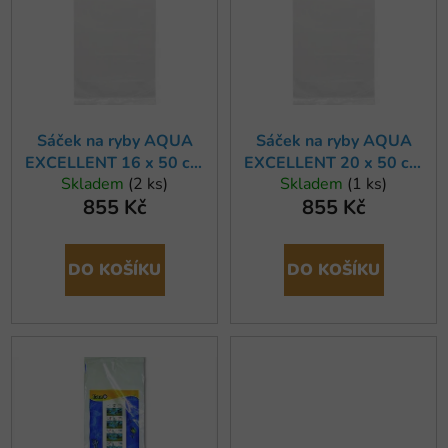
o
i
d
s
u
p
k
r
t
o
ů
Sáček na ryby AQUA
Sáček na ryby AQUA
d
EXCELLENT 16 x 50 cm
EXCELLENT 20 x 50 cm
u
Skladem
(2 ks)
Skladem
(1 ks)
(250ks)
(250ks)
k
855 Kč
855 Kč
t
ů
DO KOŠÍKU
DO KOŠÍKU