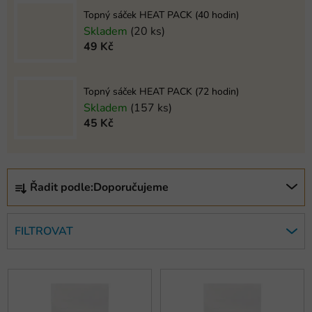
Topný sáček HEAT PACK (40 hodin)
Skladem
(20 ks)
49 Kč
Topný sáček HEAT PACK (72 hodin)
Skladem
(157 ks)
45 Kč
Ř
Řadit podle:
Doporučujeme
a
z
e
FILTROVAT
n
í
V
p
ý
r
p