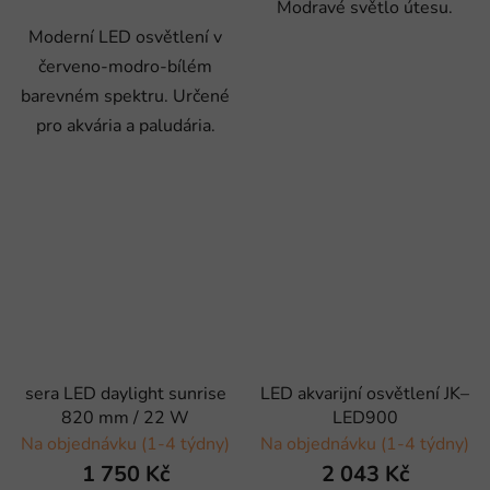
Modravé světlo útesu.
Moderní LED osvětlení v
červeno-modro-bílém
barevném spektru. Určené
pro akvária a paludária.
sera LED daylight sunrise
LED akvarijní osvětlení JK–
820 mm / 22 W
LED900
Na objednávku (1-4 týdny)
Na objednávku (1-4 týdny)
1 750 Kč
2 043 Kč