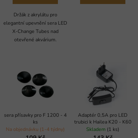
Držák z akrylátu pro
elegantní upevnění sera LED
X-Change Tubes nad
otevřené akvárium.
sera přísavky pro F 1200 - 4
Adaptér 0,5A pro LED
ks
trubici k Hailea K20 - K60
Na objednávku (1-4 týdny)
Skladem
(1 ks)
109 Kč
143 Kč