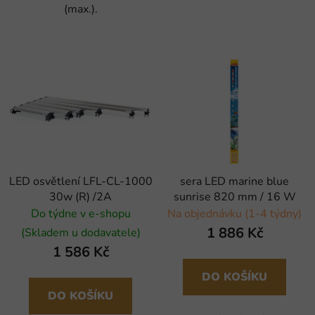
(max.).
LED osvětlení LFL-CL-1000
sera LED marine blue
30w (R) /2A
sunrise 820 mm / 16 W
Do týdne v e-shopu
Na objednávku (1-4 týdny)
1 886 Kč
(Skladem u dodavatele)
1 586 Kč
DO KOŠÍKU
DO KOŠÍKU