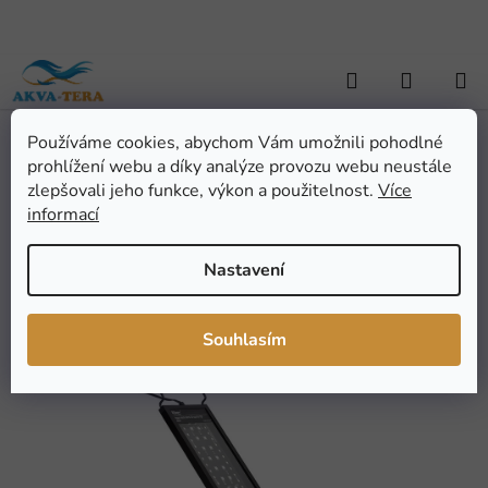
Přejít
na
obsah
Hledat
NÁKUP
KOŠÍK
Používáme cookies, abychom Vám umožnili pohodlné
Domů
/
AKVARISTIKA
/
Akvarijní technika
/
Osvětlení
/
Tělesa -
prohlížení webu a díky analýze provozu webu neustále
rampy
/
Hygger HG016 117cm 58W WRGB + controller
Hygger HG016 117cm
zlepšovali jeho funkce, výkon a použitelnost.
Více
informací
58W WRGB + controller
Nastavení
Průměrné
Neohodnoceno
Podrobnosti hodnocení
hodnocení
Značka:
Hygger
Souhlasím
produktu
NOVINKA
je
0,0
z
5