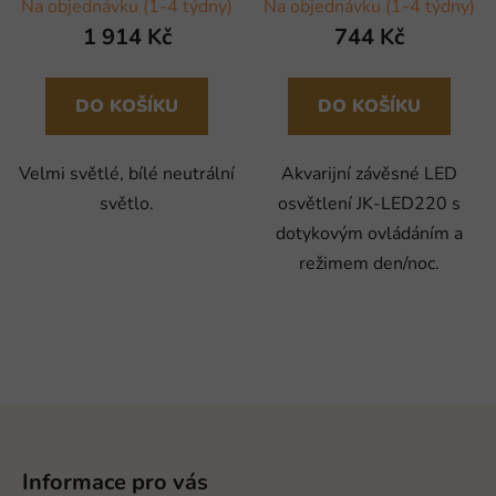
Na objednávku (1-4 týdny)
Na objednávku (1-4 týdny)
1 914 Kč
744 Kč
DO KOŠÍKU
DO KOŠÍKU
Velmi světlé, bílé neutrální
Akvarijní závěsné LED
světlo.
osvětlení JK-LED220 s
dotykovým ovládáním a
režimem den/noc.
Z
á
p
Informace pro vás