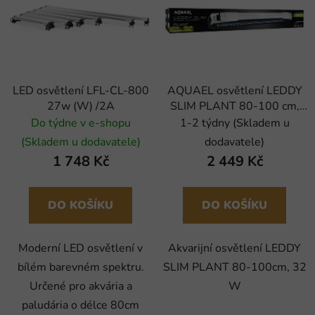
LED osvětlení LFL-CL-800
AQUAEL osvětlení LEDDY
27w (W) /2A
SLIM PLANT 80-100 cm,
32 W
Do týdne v e-shopu
1-2 týdny (Skladem u
(Skladem u dodavatele)
dodavatele)
1 748 Kč
2 449 Kč
DO KOŠÍKU
DO KOŠÍKU
Moderní LED osvětlení v
Akvarijní osvětlení LEDDY
bílém barevném spektru.
SLIM PLANT 80-100cm, 32
Určené pro akvária a
W
paludária o délce 80cm