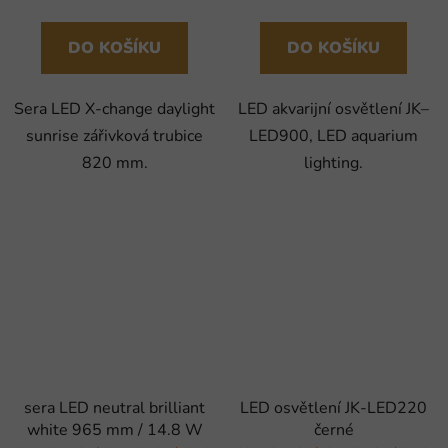
DO KOŠÍKU
DO KOŠÍKU
Sera LED X-change daylight
LED akvarijní osvětlení JK–
sunrise zářivková trubice
LED900, LED aquarium
820 mm.
lighting.
sera LED neutral brilliant
LED osvětlení JK-LED220
white 965 mm / 14.8 W
černé