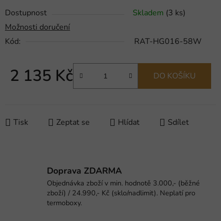
Dostupnost
Skladem
(3 ks)
Možnosti doručení
Kód:
RAT-HG016-58W
2 135 Kč
DO KOŠÍKU
Měrná cena:
Tisk
Zeptat se
Hlídat
Sdílet
Doprava ZDARMA
Objednávka zboží v min. hodnotě 3.000,- (běžné
zboží) / 24.990,- Kč (sklo/nadlimit). Neplatí pro
termoboxy.