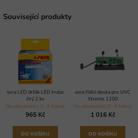
Související produkty
sera LED držák LED trubic
sera řídící deska pro UVC
čirý 2 ks
Xtreme 1200
Na objednávku (1-4 týdny)
Na objednávku (1-4 týdny)
965 Kč
1 016 Kč
DO KOŠÍKU
DO KOŠÍKU