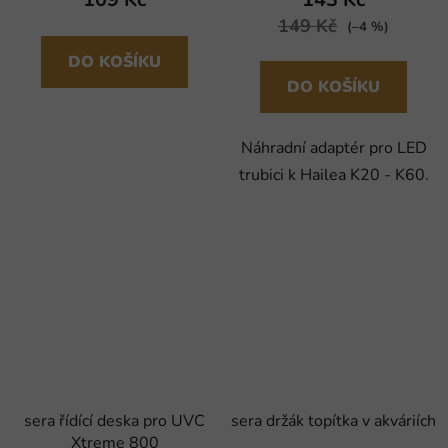
149 Kč
(–4 %)
DO KOŠÍKU
DO KOŠÍKU
Náhradní adaptér pro LED
trubici k Hailea K20 - K60.
sera řídící deska pro UVC
sera držák topítka v akváriích
Xtreme 800