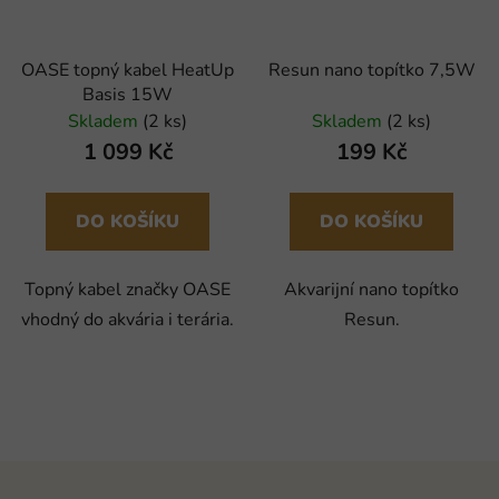
OASE topný kabel HeatUp
Resun nano topítko 7,5W
Basis 15W
Skladem
(2 ks)
Skladem
(2 ks)
1 099 Kč
199 Kč
DO KOŠÍKU
DO KOŠÍKU
Topný kabel značky OASE
Akvarijní nano topítko
vhodný do akvária i terária.
Resun.
Z