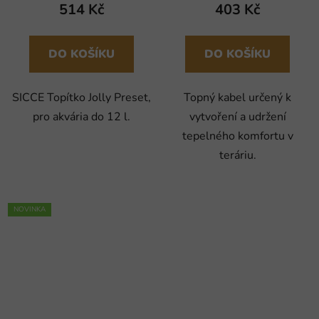
514 Kč
403 Kč
DO KOŠÍKU
DO KOŠÍKU
SICCE Topítko Jolly Preset,
Topný kabel určený k
pro akvária do 12 l.
vytvoření a udržení
tepelného komfortu v
teráriu.
NOVINKA