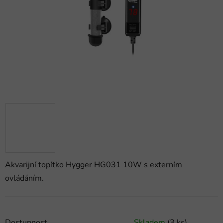
hvězdiček.
Akvarijní topítko Hygger HG031 10W s externím
ovládáním.
Dostupnost
Skladem
(3 ks)