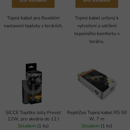
DO KOŠÍKU
DO KOŠÍKU
Topný kabel pro flexibilní
Topný kabel určený k
nastavení teploty v teráriích.
vytvoření a udržení
tepelného komfortu v
teráriu.
SICCE Topítko Jolly Preset
ReptiZoo Topný kabel RS 50
12W, pro akvária do 12 l
W, 7 m
Skladem
(1 ks)
Skladem
(1 ks)