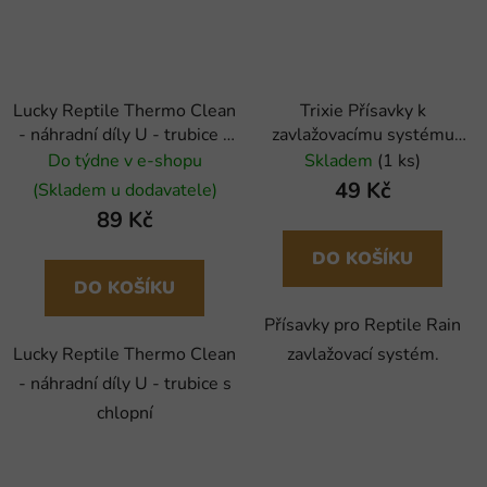
Lucky Reptile Thermo Clean
Trixie Přísavky k
- náhradní díly U - trubice s
zavlažovacímu systému
chlopní
Reptile Rain
Do týdne v e-shopu
Skladem
(1 ks)
49 Kč
(Skladem u dodavatele)
89 Kč
DO KOŠÍKU
DO KOŠÍKU
Přísavky pro Reptile Rain
Lucky Reptile Thermo Clean
zavlažovací systém.
- náhradní díly U - trubice s
chlopní