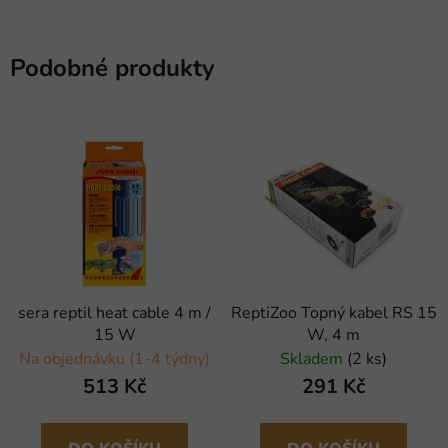
Podobné produkty
sera reptil heat cable 4 m /
ReptiZoo Topný kabel RS 15
15 W
W, 4 m
Na objednávku (1-4 týdny)
Skladem
(2 ks)
513 Kč
291 Kč