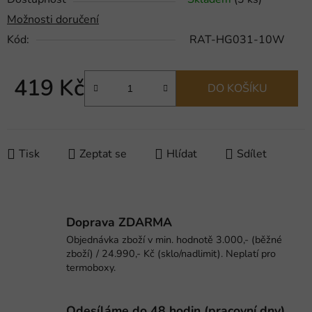
Možnosti doručení
Kód:
RAT-HG031-10W
419 Kč
DO KOŠÍKU
Měrná cena:
Tisk
Zeptat se
Hlídat
Sdílet
Doprava ZDARMA
Objednávka zboží v min. hodnotě 3.000,- (běžné
zboží) / 24.990,- Kč (sklo/nadlimit). Neplatí pro
termoboxy.
Odesíláme do 48 hodin (pracovní dny).