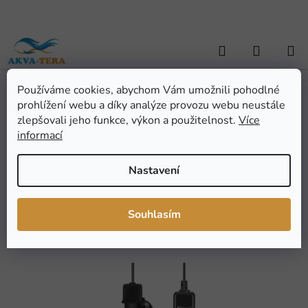
Přejít
na
obsah
Hledat
NÁKUP
KOŠÍK
Používáme cookies, abychom Vám umožnili pohodlné
Domů
/
TERARISTIKA
/
Technické vybavení
/
Osvětlení a vytápění
/
prohlížení webu a díky analýze provozu webu neustále
Topítka a kabely
/
Topítko Hygger HG031 10W
Topítko Hygger HG031
zlepšovali jeho funkce, výkon a použitelnost.
Více
informací
10W
Nastavení
Průměrné
Neohodnoceno
Podrobnosti hodnocení
hodnocení
Značka:
Hygger
Souhlasím
produktu
NOVINKA
je
0,0
z
5