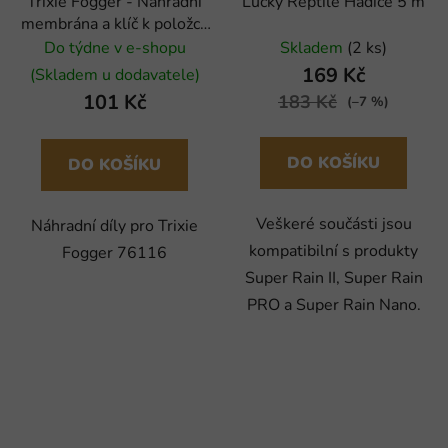
Trixie Fogger - Náhradní
Lucky Reptile Hadice 5 m
membrána a klíč k položce
76116
Do týdne v e-shopu
Skladem
(2 ks)
169 Kč
(Skladem u dodavatele)
101 Kč
183 Kč
(–7 %)
DO KOŠÍKU
DO KOŠÍKU
Veškeré součásti jsou
Náhradní díly pro Trixie
kompatibilní s produkty
Fogger 76116
Super Rain II, Super Rain
PRO a Super Rain Nano.