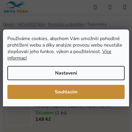
Přejít
Hledat
NÁKUP
na
KOŠÍK
obsah
Domů
/
AKVARISTIKA
/
Pomůcky a doplňky
/
Teploměry
Teploměry
Používáme cookies, abychom Vám umožnili pohodlné
prohlížení webu a díky analýze provozu webu neustále
zlepšovali jeho funkce, výkon a použitelnost.
Více
Nejprodávanější
informací
Nastavení
Teploměr digitální nalepovací 18-34°C
Skladem
(391 ks)
29 Kč
Souhlasím
Akvarijní digitální teploměr AQUA NOVA
Skladem
(1 ks)
149 Kč