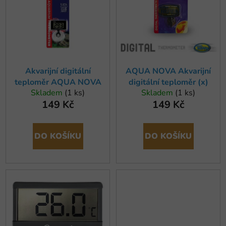
o
i
d
s
u
p
k
r
t
o
ů
Akvarijní digitální
AQUA NOVA Akvarijní
d
teploměr AQUA NOVA
digitální teploměr (x)
u
Skladem
(1 ks)
Skladem
(1 ks)
k
149 Kč
149 Kč
t
ů
DO KOŠÍKU
DO KOŠÍKU