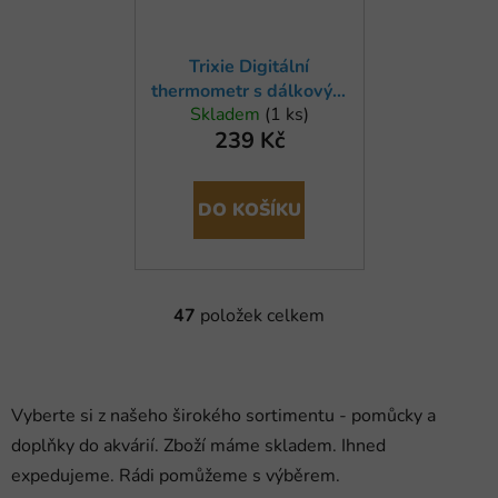
Trixie Digitální
thermometr s dálkovým
Skladem
(1 ks)
čidlem
239 Kč
DO KOŠÍKU
47
položek celkem
O
v
l
á
Vyberte si z našeho širokého sortimentu - pomůcky a
d
doplňky do akvárií. Zboží máme skladem. Ihned
a
c
expedujeme. Rádi pomůžeme s výběrem.
í