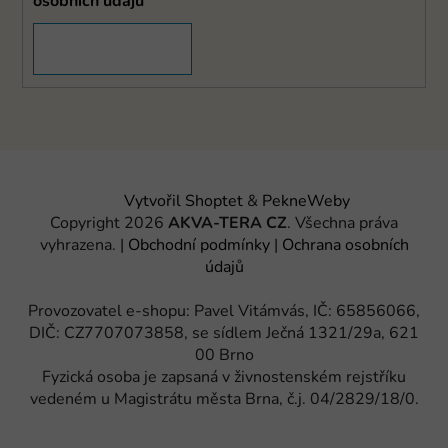
osobních údajů
PŘIHLÁSIT SE
Vytvořil Shoptet
&
PekneWeby
Copyright 2026
AKVA-TERA CZ
. Všechna práva
vyhrazena.
|
Obchodní podmínky
|
Ochrana osobních
údajů
Provozovatel e-shopu: Pavel Vitámvás, IČ: 65856066,
DIČ: CZ7707073858, se sídlem Ječná 1321/29a, 621
00 Brno
Fyzická osoba je zapsaná v živnostenském rejstříku
vedeném u Magistrátu města Brna, č.j. 04/2829/18/0.