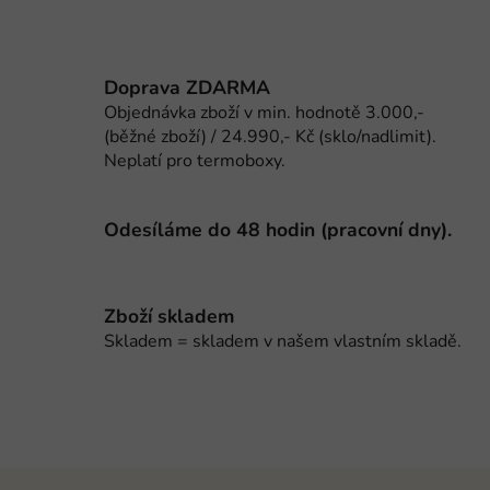
p
r
v
Doprava ZDARMA
k
Objednávka zboží v min. hodnotě 3.000,-
y
(běžné zboží) / 24.990,- Kč (sklo/nadlimit).
v
Neplatí pro termoboxy.
ý
p
i
Odesíláme do 48 hodin (pracovní dny).
s
u
Zboží skladem
Skladem = skladem v našem vlastním skladě.
Z