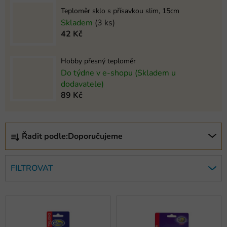
Teploměr sklo s přísavkou slim, 15cm
Skladem
(3 ks)
42 Kč
Hobby přesný teploměr
Do týdne v e-shopu (Skladem u
dodavatele)
89 Kč
Ř
Řadit podle:
Doporučujeme
a
z
e
FILTROVAT
n
í
V
p
ý
r
p