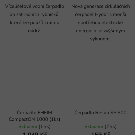
Víceúčelové vodní čerpadlo
Nová generace cirkulačních
do zahradních rybníčků,
čerpadel Hydor s menší
které lze použít i mimo
spotřebou elektrické
nádrž.
energie a se zvýšeným
výkonem.
Čerpadlo EHEIM
Čerpadlo Resun SP 500
CompactON 1000 (1ks)
Skladem
(1 ks)
Skladem
(2 ks)
1 049 Kč
159 Kč