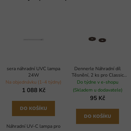
sera náhradní UVC lampa
Dennerle Náhradní díl
24W
Těsnění, 2 ks pro Classic
Line redukční ventil
Na objednávku (1-4 týdny)
Do týdne v e-shopu
1 088 Kč
(Skladem u dodavatele)
95 Kč
DO KOŠÍKU
DO KOŠÍKU
Náhradní UV-C lampa pro