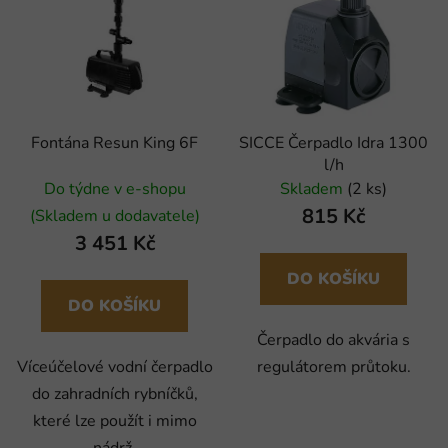
Fontána Resun King 6F
SICCE Čerpadlo Idra 1300
l/h
Do týdne v e-shopu
Skladem
(2 ks)
815 Kč
(Skladem u dodavatele)
3 451 Kč
DO KOŠÍKU
DO KOŠÍKU
Čerpadlo do akvária s
Víceúčelové vodní čerpadlo
regulátorem průtoku.
do zahradních rybníčků,
které lze použít i mimo
nádrž.