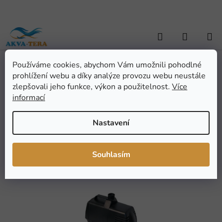
Přejít
na
obsah
Hledat
NÁKUP
KOŠÍK
Používáme cookies, abychom Vám umožnili pohodlné
Domů
/
AKVARISTIKA
/
Akvarijní technika
/
Čerpadla
/
Čerpadlo
prohlížení webu a díky analýze provozu webu neustále
Resun KING 2
Čerpadlo Resun KING 2
zlepšovali jeho funkce, výkon a použitelnost.
Více
informací
Průměrné
Neohodnoceno
Podrobnosti hodnocení
Nastavení
hodnocení
Značka:
Resun
produktu
je
Souhlasím
0,0
z
5
hvězdiček.