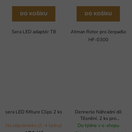
DO KOŠÍKU
DO KOŠÍKU
Sera LED adaptér T8
Atman Rotor pro čerpadlo
HF-0300
sera LED fiXture Clips 2 ks
Dennerle Náhradní díl
Těsnění, 2 ks pro
jednorázový redukční ventil
Na objednávku (1-4 týdny)
Do týdne v e-shopu