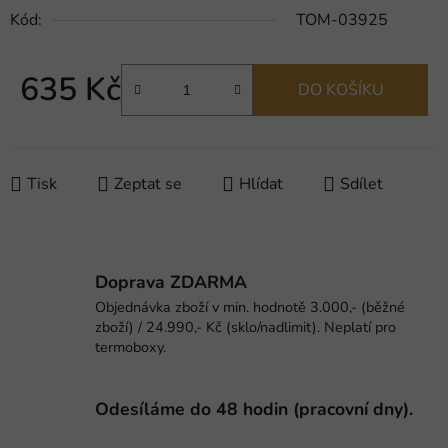
Kód:
TOM-03925
635 Kč
DO KOŠÍKU
Měrná cena:
Tisk
Zeptat se
Hlídat
Sdílet
Doprava ZDARMA
Objednávka zboží v min. hodnotě 3.000,- (běžné
zboží) / 24.990,- Kč (sklo/nadlimit). Neplatí pro
termoboxy.
Odesíláme do 48 hodin (pracovní dny).