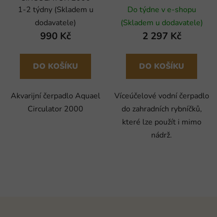
1-2 týdny (Skladem u
Do týdne v e-shopu
dodavatele)
(Skladem u dodavatele)
990 Kč
2 297 Kč
DO KOŠÍKU
DO KOŠÍKU
Akvarijní čerpadlo Aquael
Víceúčelové vodní čerpadlo
Circulator 2000
do zahradních rybníčků,
které lze použít i mimo
nádrž.
Z
á