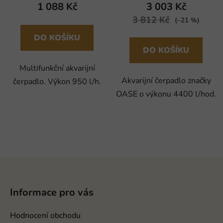
1 088 Kč
3 003 Kč
3 812 Kč
(–21 %)
DO KOŠÍKU
DO KOŠÍKU
Multifunkční akvarijní
Akvarijní čerpadlo značky
čerpadlo. Výkon 950 l/h.
OASE o výkonu 4400 l/hod.
Z
á
p
Informace pro vás
a
t
Hodnocení obchodu