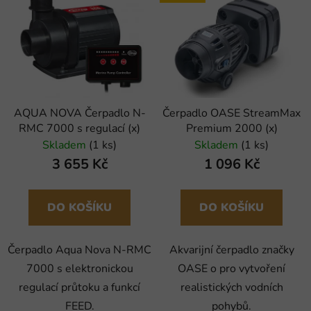
AQUA NOVA Čerpadlo N-
Čerpadlo OASE StreamMax
RMC 7000 s regulací (x)
Premium 2000 (x)
Skladem
(1 ks)
Skladem
(1 ks)
3 655 Kč
1 096 Kč
DO KOŠÍKU
DO KOŠÍKU
Čerpadlo Aqua Nova N-RMC
Akvarijní čerpadlo značky
7000 s elektronickou
OASE o pro vytvoření
regulací průtoku a funkcí
realistických vodních
FEED.
pohybů.