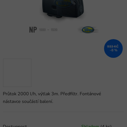
hvězdiček.
933 KČ
–8 %
Průtok 2000 l/h, výtlak 3m. Předfiltr. Fontánové
nástavce součástí balení.
Dostupnost
Skladem
(4 ks)