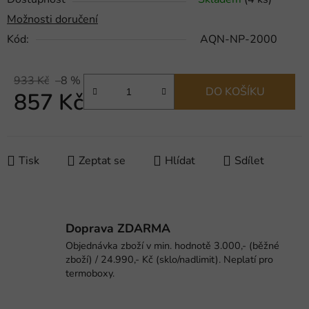
Možnosti doručení
Kód:
AQN-NP-2000
933 Kč
–8 %
DO KOŠÍKU
857 Kč
Měrná cena:
Tisk
Zeptat se
Hlídat
Sdílet
Doprava ZDARMA
Objednávka zboží v min. hodnotě 3.000,- (běžné
zboží) / 24.990,- Kč (sklo/nadlimit). Neplatí pro
termoboxy.