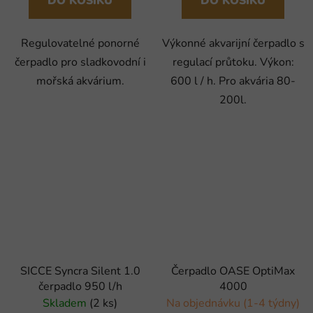
DO KOŠÍKU
DO KOŠÍKU
Regulovatelné ponorné
Výkonné akvarijní čerpadlo s
čerpadlo pro sladkovodní i
regulací průtoku. Výkon:
mořská akvárium.
600 l / h. Pro akvária 80-
200l.
SICCE Syncra Silent 1.0
Čerpadlo OASE OptiMax
čerpadlo 950 l/h
4000
Skladem
(2 ks)
Na objednávku (1-4 týdny)