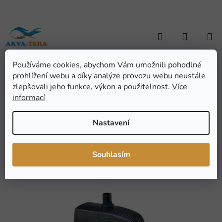
Přejít
na
obsah
Hledat
NÁKUP
KOŠÍK
Používáme cookies, abychom Vám umožnili pohodlné
Domů
/
AKVARISTIKA
/
Akvarijní technika
/
Čerpadla
/
AQUA NOVA
prohlížení webu a díky analýze provozu webu neustále
Fontánové čerpadlo NP-2000
AQUA NOVA Fontánové
zlepšovali jeho funkce, výkon a použitelnost.
Více
informací
čerpadlo NP-2000
Nastavení
Průměrné
Neohodnoceno
Podrobnosti hodnocení
hodnocení
Značka:
AQUA NOVA
Souhlasím
produktu
je
0,0
z
5