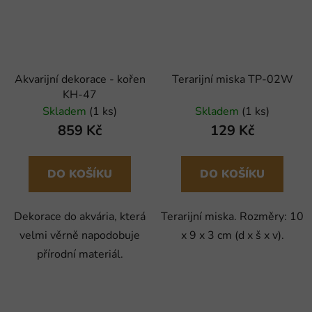
Akvarijní dekorace - kořen
Terarijní miska TP-02W
KH-47
Skladem
(1 ks)
Skladem
(1 ks)
859 Kč
129 Kč
DO KOŠÍKU
DO KOŠÍKU
Dekorace do akvária, která
Terarijní miska. Rozměry: 10
velmi věrně napodobuje
x 9 x 3 cm (d x š x v).
přírodní materiál.