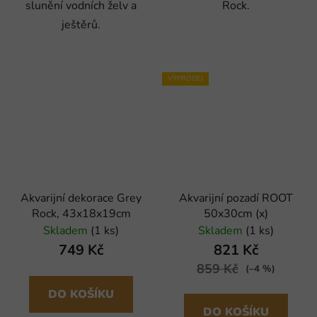
slunění vodních želv a
Rock.
ještěrů.
VÝPRODEJ
Akvarijní dekorace Grey
Akvarijní pozadí ROOT
Rock, 43x18x19cm
50x30cm (x)
Skladem
(1 ks)
Skladem
(1 ks)
749 Kč
821 Kč
859 Kč
(–4 %)
DO KOŠÍKU
DO KOŠÍKU