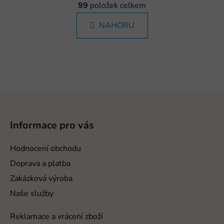
á
99
položek celkem
v
n
l
k
NAHORU
á
o
d
v
a
á
c
n
í
í
p
Z
r
v
á
k
p
Informace pro vás
y
a
v
t
Hodnocení obchodu
ý
í
p
Doprava a platba
i
Zakázková výroba
s
Naše služby
u
Reklamace a vrácení zboží