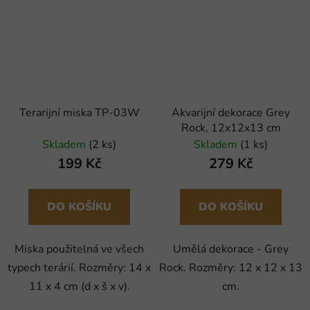
Terarijní miska TP-03W
Akvarijní dekorace Grey
Rock, 12x12x13 cm
Skladem
(2 ks)
Skladem
(1 ks)
199 Kč
279 Kč
DO KOŠÍKU
DO KOŠÍKU
Miska použitelná ve všech
Umělá dekorace - Grey
typech terárií. Rozměry: 14 x
Rock. Rozměry: 12 x 12 x 13
11 x 4 cm (d x š x v).
cm.