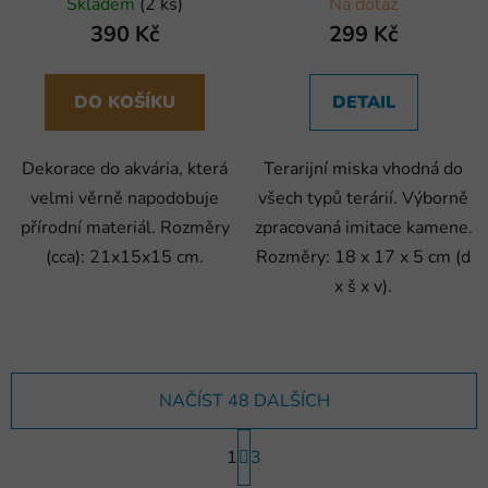
Skladem
(2 ks)
Na dotaz
390 Kč
299 Kč
DO KOŠÍKU
DETAIL
Dekorace do akvária, která
Terarijní miska vhodná do
velmi věrně napodobuje
všech typů terárií. Výborně
přírodní materiál. Rozměry
zpracovaná imitace kamene.
(cca): 21x15x15 cm.
Rozměry: 18 x 17 x 5 cm (d
x š x v).
NAČÍST 48 DALŠÍCH
S
1
t
3
r
O