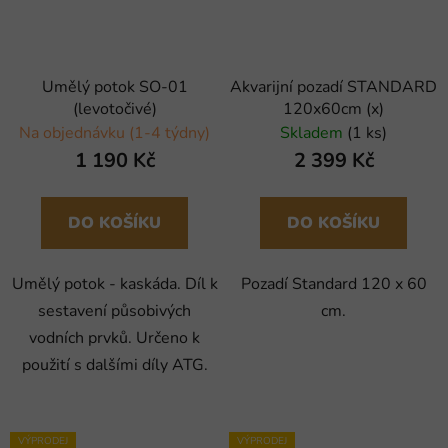
Umělý potok SO-01
Akvarijní pozadí STANDARD
(levotočivé)
120x60cm (x)
Na objednávku (1-4 týdny)
Skladem
(1 ks)
1 190 Kč
2 399 Kč
DO KOŠÍKU
DO KOŠÍKU
Umělý potok - kaskáda. Díl k
Pozadí Standard 120 x 60
sestavení působivých
cm.
vodních prvků. Určeno k
použití s dalšími díly ATG.
VÝPRODEJ
VÝPRODEJ