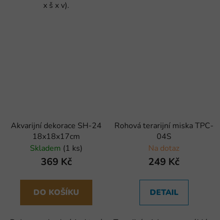
x š x v).
Akvarijní dekorace SH-24
Rohová terarijní miska TPC-
18x18x17cm
04S
Skladem
(1 ks)
Na dotaz
369 Kč
249 Kč
DO KOŠÍKU
DETAIL