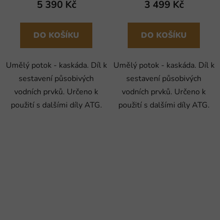
5 390 Kč
3 499 Kč
DO KOŠÍKU
DO KOŠÍKU
Umělý potok - kaskáda. Díl k
Umělý potok - kaskáda. Díl k
sestavení působivých
sestavení působivých
vodních prvků. Určeno k
vodních prvků. Určeno k
použití s dalšími díly ATG.
použití s dalšími díly ATG.