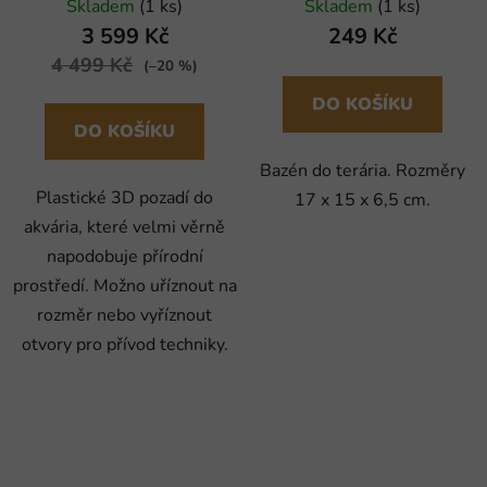
Skladem
(1 ks)
Skladem
(1 ks)
3 599 Kč
249 Kč
4 499 Kč
(–20 %)
DO KOŠÍKU
DO KOŠÍKU
Bazén do terária. Rozměry
Plastické 3D pozadí do
17 x 15 x 6,5 cm.
akvária, které velmi věrně
napodobuje přírodní
prostředí. Možno uříznout na
rozměr nebo vyříznout
otvory pro přívod techniky.