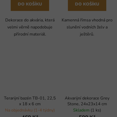
DO KOŠÍKU
DO KOŠÍKU
Dekorace do akvária, která
Kamenná římsa vhodná pro
velmi věrně napodobuje
slunění vodních želv a
přírodní materiál.
ještěrů.
Terarijní bazén TB-01, 22,5
Akvarijní dekorace Grey
x 18 x 6 cm
Stone, 24x23x14 cm
Na objednávku (1-4 týdny)
Skladem
(1 ks)