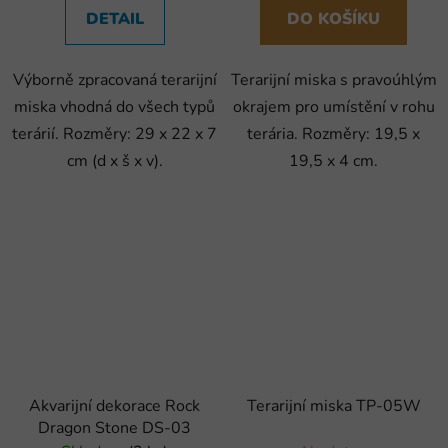
DETAIL
DO KOŠÍKU
Výborně zpracovaná terarijní
Terarijní miska s pravoúhlým
miska vhodná do všech typů
okrajem pro umístění v rohu
terárií. Rozměry: 29 x 22 x 7
terária. Rozměry: 19,5 x
cm (d x š x v).
19,5 x 4 cm.
Akvarijní dekorace Rock
Terarijní miska TP-05W
Dragon Stone DS-03