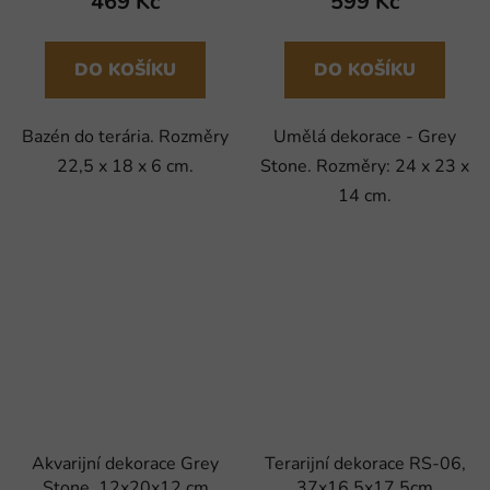
469 Kč
599 Kč
DO KOŠÍKU
DO KOŠÍKU
Bazén do terária. Rozměry
Umělá dekorace - Grey
22,5 x 18 x 6 cm.
Stone. Rozměry: 24 x 23 x
14 cm.
Akvarijní dekorace Grey
Terarijní dekorace RS-06,
Stone, 12x20x12 cm
37x16,5x17,5cm