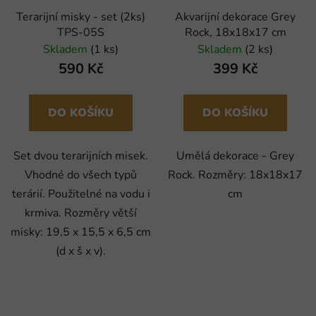
Terarijní misky - set (2ks)
Akvarijní dekorace Grey
TPS-05S
Rock, 18x18x17 cm
Skladem
(1 ks)
Skladem
(2 ks)
590 Kč
399 Kč
DO KOŠÍKU
DO KOŠÍKU
Set dvou terarijních misek.
Umělá dekorace - Grey
Vhodné do všech typů
Rock. Rozměry: 18x18x17
terárií. Použitelné na vodu i
cm
krmiva. Rozměry větší
misky: 19,5 x 15,5 x 6,5 cm
(d x š x v).