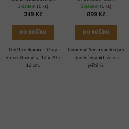
Skladem
(1 ks)
Skladem
(1 ks)
349 Kč
899 Kč
DO KOŠÍKU
DO KOŠÍKU
Umělá dekorace - Grey
Kamenná římsa vhodná pro
Stone. Rozměry: 12 x 20 x
slunění vodních želv a
12 cm.
ještěrů.