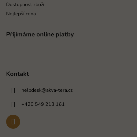
Dostupnost zboží
Nejlepší cena
Přijímáme online platby
Kontakt
helpdesk
@
akva-tera.cz
+420 549 213 161