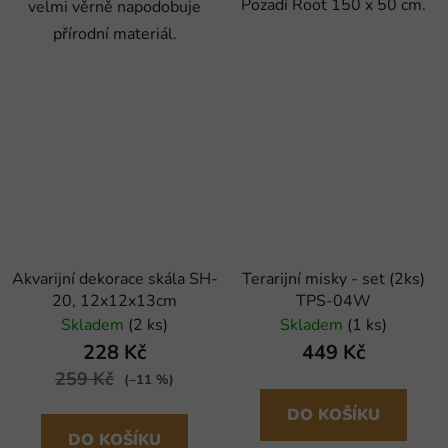
Pozadí Root 150 x 50 cm.
velmi věrně napodobuje
přírodní materiál.
Akvarijní dekorace skála SH-
Terarijní misky - set (2ks)
20, 12x12x13cm
TPS-04W
Skladem
(2 ks)
Skladem
(1 ks)
228 Kč
449 Kč
259 Kč
(–11 %)
DO KOŠÍKU
DO KOŠÍKU