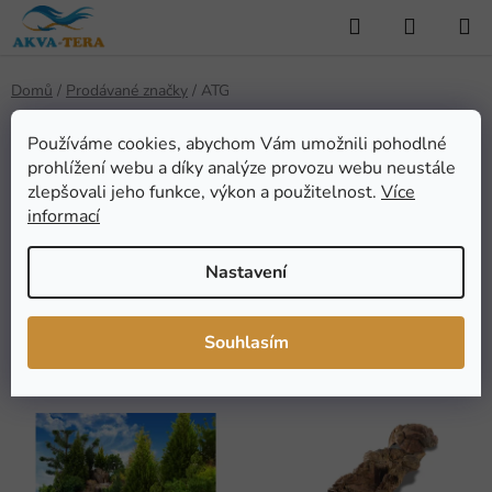
Přejít
Hledat
NÁKUP
na
KOŠÍK
obsah
Domů
/
Prodávané značky
/
ATG
Používáme cookies, abychom Vám umožnili pohodlné
prohlížení webu a díky analýze provozu webu neustále
ATG
zlepšovali jeho funkce, výkon a použitelnost.
Více
informací
Nastavení
FILTROVAT
Ř
Souhlasím
Řadit podle:
Doporučujeme
a
z
V
e
ý
n
p
í