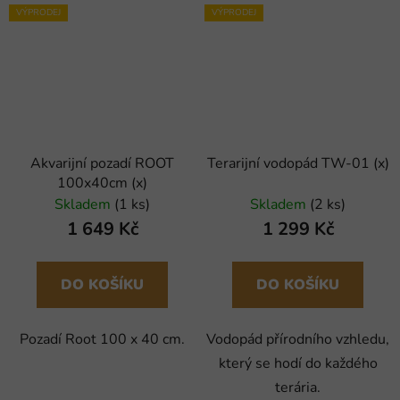
VÝPRODEJ
VÝPRODEJ
Akvarijní pozadí ROOT
Terarijní vodopád TW-01 (x)
100x40cm (x)
Skladem
(1 ks)
Skladem
(2 ks)
1 649 Kč
1 299 Kč
DO KOŠÍKU
DO KOŠÍKU
Pozadí Root 100 x 40 cm.
Vodopád přírodního vzhledu,
který se hodí do každého
terária.