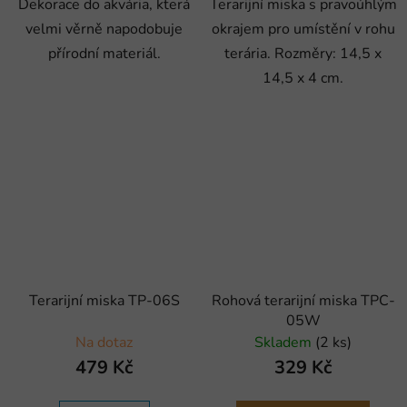
Dekorace do akvária, která
Terarijní miska s pravoúhlým
velmi věrně napodobuje
okrajem pro umístění v rohu
přírodní materiál.
terária. Rozměry: 14,5 x
14,5 x 4 cm.
Terarijní miska TP-06S
Rohová terarijní miska TPC-
05W
Na dotaz
Skladem
(2 ks)
479 Kč
329 Kč