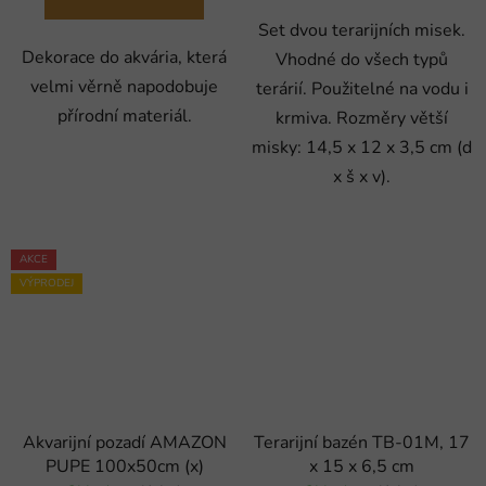
Set dvou terarijních misek.
Dekorace do akvária, která
Vhodné do všech typů
velmi věrně napodobuje
terárií. Použitelné na vodu i
přírodní materiál.
krmiva. Rozměry větší
misky: 14,5 x 12 x 3,5 cm (d
x š x v).
AKCE
VÝPRODEJ
Akvarijní pozadí AMAZON
Terarijní bazén TB-01M, 17
PUPE 100x50cm (x)
x 15 x 6,5 cm