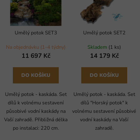
i
p
s
r
p
o
r
d
Umělý potok SET3
Umělý potok SET2
o
u
d
k
Na objednávku (1-4 týdny)
Skladem
(1 ks)
u
t
11 697 Kč
14 179 Kč
k
ů
t
ů
DO KOŠÍKU
DO KOŠÍKU
Umělý potok - kaskáda. Set
Umělý potok - kaskáda. Set
dílů k volnému sestavení
dílů "Horský potok" k
působivé vodní kaskády na
volnému sestavení působivé
Vaší zahradě. Přibližná délka
vodní kaskády na Vaší
po instalaci: 220 cm.
zahradě.