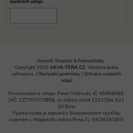
osobních údajů
PŘIHLÁSIT SE
Vytvořil Shoptet
&
PekneWeby
Copyright 2026
AKVA-TERA CZ
. Všechna práva
vyhrazena.
|
Obchodní podmínky
|
Ochrana osobních
údajů
Provozovatel e-shopu: Pavel Vitámvás, IČ: 65856066,
DIČ: CZ7707073858, se sídlem Ječná 1321/29a, 621
00 Brno
Fyzická osoba je zapsaná v živnostenském rejstříku
vedeném u Magistrátu města Brna, č.j. 04/2829/18/0.