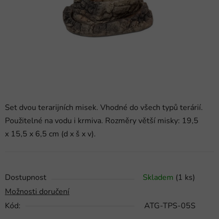
hvězdiček.
Set dvou terarijních misek. Vhodné do všech typů terárií.
Použitelné na vodu i krmiva. Rozměry větší misky: 19,5
x 15,5 x 6,5 cm (d x š x v).
Dostupnost
Skladem
(1 ks)
Možnosti doručení
Kód:
ATG-TPS-05S