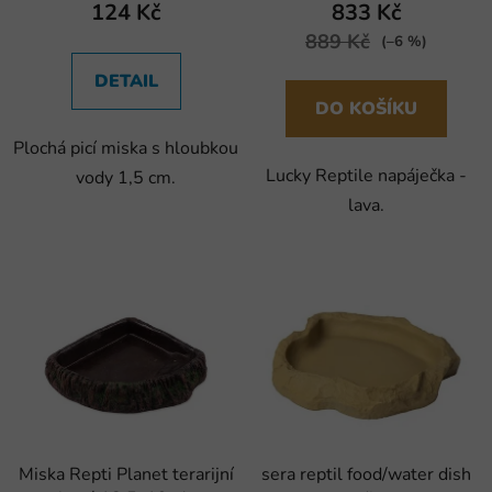
124 Kč
833 Kč
889 Kč
(–6 %)
DETAIL
DO KOŠÍKU
Plochá picí miska s hloubkou
Lucky Reptile napáječka -
vody 1,5 cm.
lava.
Miska Repti Planet terarijní
sera reptil food/water dish