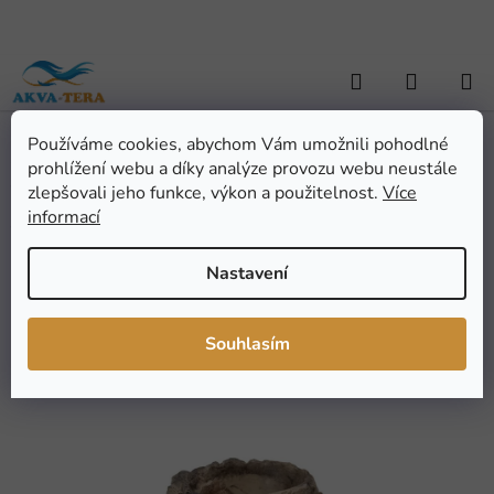
Přejít
na
obsah
Hledat
NÁKUP
KOŠÍK
Používáme cookies, abychom Vám umožnili pohodlné
Domů
/
TERARISTIKA
/
Terarijní potřeby
/
Misky, krmítka, napáječky
/
prohlížení webu a díky analýze provozu webu neustále
Terarijní misky - set (2ks) TPS-05S
Terarijní misky - set (2ks)
zlepšovali jeho funkce, výkon a použitelnost.
Více
informací
TPS-05S
Nastavení
Průměrné
Neohodnoceno
Podrobnosti hodnocení
hodnocení
Značka:
ATG
Souhlasím
produktu
je
0,0
z
5