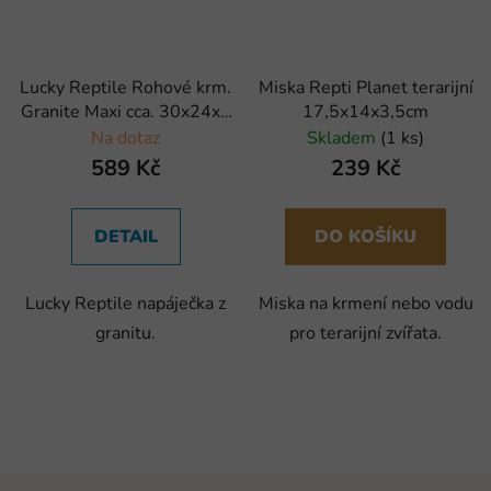
Lucky Reptile Rohové krm.
Miska Repti Planet terarijní
Granite Maxi cca. 30x24x5
17,5x14x3,5cm
cm
Na dotaz
Skladem
(1 ks)
589 Kč
239 Kč
DETAIL
DO KOŠÍKU
Lucky Reptile napáječka z
Miska na krmení nebo vodu
granitu.
pro terarijní zvířata.
Z