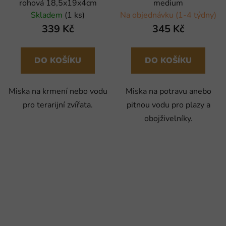
rohová 18,5x19x4cm
medium
Skladem
(1 ks)
Na objednávku (1-4 týdny)
339 Kč
345 Kč
DO KOŠÍKU
DO KOŠÍKU
Miska na krmení nebo vodu
Miska na potravu anebo
pro terarijní zvířata.
pitnou vodu pro plazy a
obojživelníky.