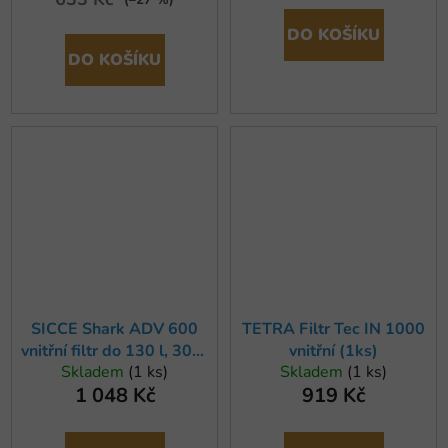
DO KOŠÍKU
DO KOŠÍKU
SICCE Shark ADV 600
TETRA Filtr Tec IN 1000
vnitřní filtr do 130 l, 300-
vnitřní (1ks)
Skladem
(1 ks)
Skladem
(1 ks)
600 l/hod (x)
1 048 Kč
919 Kč