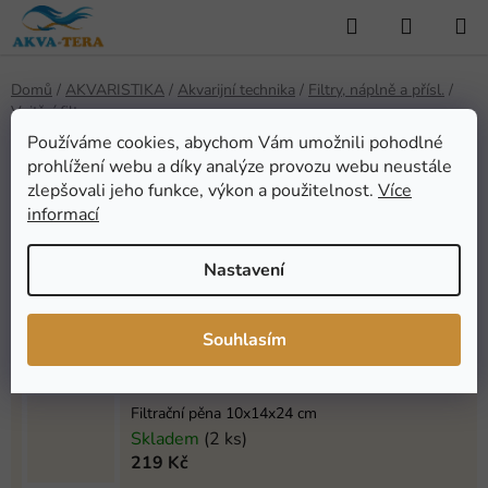
Přejít
Hledat
NÁKUP
na
KOŠÍK
obsah
Domů
/
AKVARISTIKA
/
Akvarijní technika
/
Filtry, náplně a přísl.
/
Vnitřní filtry
Používáme cookies, abychom Vám umožnili pohodlné
Vnitřní filtry
prohlížení webu a díky analýze provozu webu neustále
zlepšovali jeho funkce, výkon a použitelnost.
Více
informací
Nejprodávanější
Nastavení
Hygger HG139-7W vnitřní filtr s UV lampou
Skladem
(2 ks)
Souhlasím
789 Kč
Filtrační pěna 10x14x24 cm
Skladem
(2 ks)
219 Kč