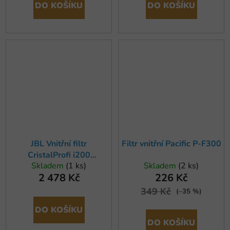
DO KOŠÍKU
DO KOŠÍKU
JBL Vnitřní filtr
Filtr vnitřní Pacific P-F300
CristalProfi i200
Skladem
(1 ks)
Skladem
(2 ks)
greenline pro akvária
2 478 Kč
226 Kč
130-200 l
349 Kč
(–35 %)
DO KOŠÍKU
DO KOŠÍKU