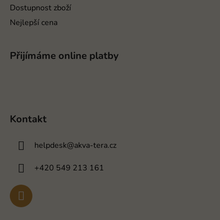
Dostupnost zboží
Nejlepší cena
Přijímáme online platby
Kontakt
helpdesk
@
akva-tera.cz
+420 549 213 161