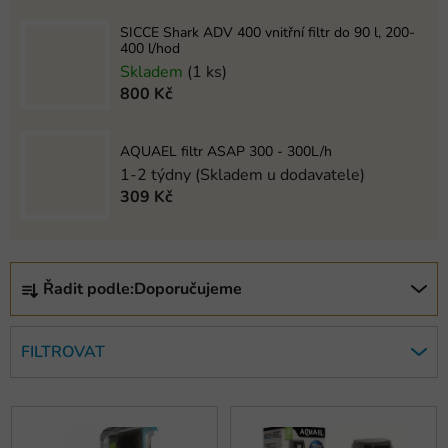
SICCE Shark ADV 400 vnitřní filtr do 90 l, 200-
400 l/hod
Skladem
(1 ks)
800 Kč
AQUAEL filtr ASAP 300 - 300L/h
1-2 týdny (Skladem u dodavatele)
309 Kč
Ř
Řadit podle:
Doporučujeme
a
z
e
FILTROVAT
n
í
V
p
ý