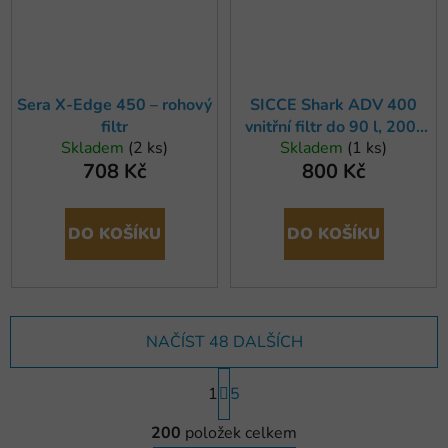
Sera X-Edge 450 – rohový
SICCE Shark ADV 400
filtr
vnitřní filtr do 90 l, 200-
Skladem
(2 ks)
Skladem
(1 ks)
400 l/hod
708 Kč
800 Kč
DO KOŠÍKU
DO KOŠÍKU
NAČÍST 48 DALŠÍCH
S
1
t
5
r
O
á
200
položek celkem
v