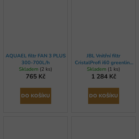
AQUAEL filtr FAN 3 PLUS
JBL Vnitřní filtr
300-700L/h
CristalProfi i60 greenline
Skladem
(2 ks)
Skladem
(1 ks)
pro akvária, 40-80 l
765 Kč
1 284 Kč
DO KOŠÍKU
DO KOŠÍKU