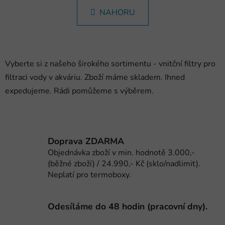
n
l
k
NAHORU
á
o
d
v
a
á
c
n
í
í
Vyberte si z našeho širokého sortimentu - vnitční filtry pro
p
filtraci vody v akváriu. Zboží máme skladem. Ihned
r
expedujeme. Rádi pomůžeme s výběrem.
v
k
y
v
ý
Doprava ZDARMA
p
Objednávka zboží v min. hodnotě 3.000,-
i
(běžné zboží) / 24.990,- Kč (sklo/nadlimit).
s
Neplatí pro termoboxy.
u
Odesíláme do 48 hodin (pracovní dny).