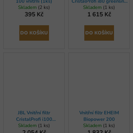
100 vnitřní (1ks)
CristalProfi i80 greenline
Skladem
(2 ks)
Skladem
(1 ks)
pro akvária 60-110 l
395 Kč
1 615 Kč
DO KOŠÍKU
DO KOŠÍKU
JBL Vnitřní filtr
Vnitřní filtr EHEIM
CristalProfi i100
Biopower 200
Skladem
(1 ks)
Skladem
(1 ks)
greenline pro akvária 90-
2 054 Kč
1 832 Kč
160 l