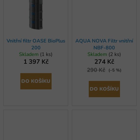
Vnitřní filtr OASE BioPlus
AQUA NOVA Filtr vnitřní
200
NBF-800
Skladem
(1 ks)
Skladem
(2 ks)
1 397 Kč
274 Kč
290 Kč
(–5 %)
DO KOŠÍKU
DO KOŠÍKU