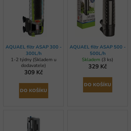
r
p
o
i
d
s
u
p
k
r
t
o
ů
AQUAEL filtr ASAP 300 -
AQUAEL filtr ASAP 500 -
d
300L/h
500L/h
u
1-2 týdny (Skladem u
Skladem
(3 ks)
k
dodavatele)
329 Kč
t
309 Kč
ů
DO KOŠÍKU
DO KOŠÍKU