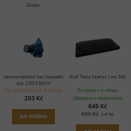
Globe.
sera kompletní sací čerpadlo
Kryt Tetra Starter Line 54l
pro 130/130UV
Na objednávku (1-4 týdny)
Do týdne v e-shopu
203 Kč
(Skladem u dodavatele)
645 Kč
690 Kč
(–6 %)
DO KOŠÍKU