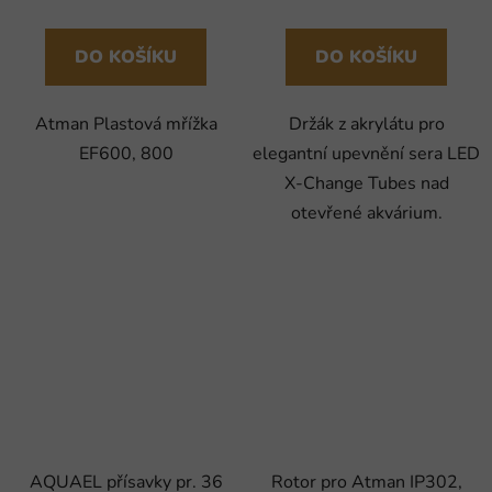
DO KOŠÍKU
DO KOŠÍKU
Atman Plastová mřížka
Držák z akrylátu pro
EF600, 800
elegantní upevnění sera LED
X-Change Tubes nad
otevřené akvárium.
AQUAEL přísavky pr. 36
Rotor pro Atman IP302,