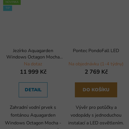
NOVINKA
TIP
Jezírko Aquagarden
Pontec PondoFall LED
Windows Octagon Mocha
430
Na dotaz
Na objednávku (1-4 týdny)
11 999 Kč
2 769 Kč
DETAIL
DO KOŠÍKU
Zahradní vodní prvek s
Vývěr pro potůčky a
fontánou Aquagarden
vodopády s jednoduchou
Windows Octagon Mocha -
instalací a LED osvětlením.