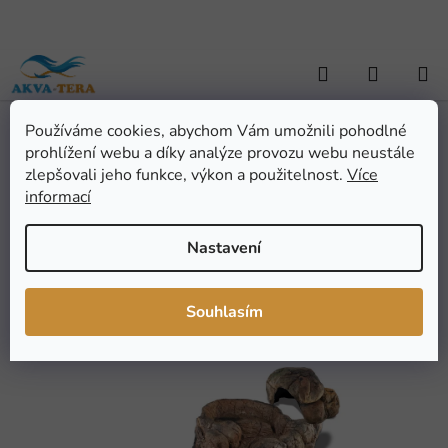
Přejít
na
obsah
Hledat
NÁKUP
KOŠÍK
Používáme cookies, abychom Vám umožnili pohodlné
Domů
/
ZAHRADNÍ JEZÍRKA
/
Jezírka, kaskády a vodopády
/
Umělý
prohlížení webu a díky analýze provozu webu neustále
potok SET4
Umělý potok SET4
zlepšovali jeho funkce, výkon a použitelnost.
Více
informací
Průměrné
Neohodnoceno
Podrobnosti hodnocení
Nastavení
hodnocení
Značka:
ATG
produktu
je
Souhlasím
0,0
z
5
hvězdiček.