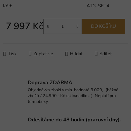
Kód:
ATG-SET4
7 997 Kč
DO KOŠÍKU
Měrná cena:
Tisk
Zeptat se
Hlídat
Sdílet
Doprava ZDARMA
Objednávka zboží v min. hodnotě 3.000,- (běžné
zboží) / 24.990,- Kč (sklo/nadlimit). Neplatí pro
termoboxy.
Odesíláme do 48 hodin (pracovní dny).