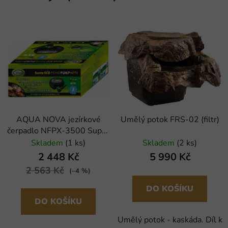
AQUA NOVA jezírkové
Umělý potok FRS-02 (filtr)
čerpadlo NFPX-3500 Super
ECO
Skladem
(1 ks)
Skladem
(2 ks)
2 448 Kč
5 990 Kč
2 563 Kč
(–4 %)
DO KOŠÍKU
DO KOŠÍKU
Umělý potok - kaskáda. Díl k