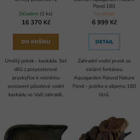
Pond 180
Skladem
(1 ks)
Na dotaz
16 370 Kč
6 999 Kč
DO KOŠÍKU
DETAIL
Umělý potok - kaskáda. Set
Zahradní vodní prvek se
dílů z polyesterové
solární fontánou
pryskyřice k volnému
Aquagarden Raised Nature
sestavení působivé vodní
Pond - jezírko o objemu 180
kaskády ve Vaší zahradě.
litrů.