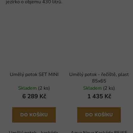
jezírko o objemu 430 litrů.
Umělý potok SET MINI
Umělý potok - řečiště, plast
85x65
Skladem
(2 ks)
Skladem
(2 ks)
6 289 Kč
1 435 Kč
DO KOŠÍKU
DO KOŠÍKU
Umělý potok - kaskáda.
Aqua Nova Kaskáda 85/65