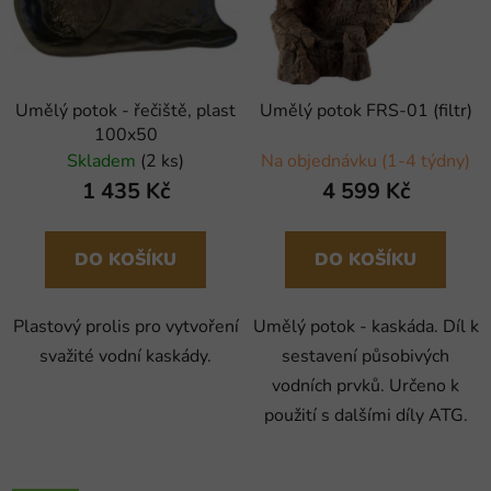
Umělý potok - řečiště, plast
Umělý potok FRS-01 (filtr)
100x50
Skladem
(2 ks)
Na objednávku (1-4 týdny)
1 435 Kč
4 599 Kč
DO KOŠÍKU
DO KOŠÍKU
Plastový prolis pro vytvoření
Umělý potok - kaskáda. Díl k
svažité vodní kaskády.
sestavení působivých
vodních prvků. Určeno k
použití s dalšími díly ATG.