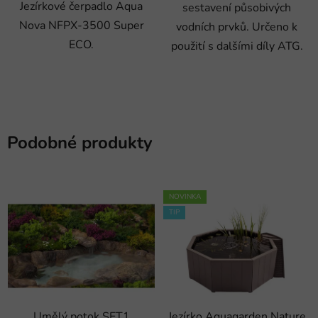
Jezírkové čerpadlo Aqua
sestavení působivých
Nova NFPX-3500 Super
vodních prvků. Určeno k
ECO.
použití s dalšími díly ATG.
Podobné produkty
NOVINKA
TIP
Umělý potok SET1
Jezírko Aquagarden Nature