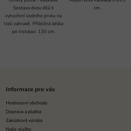
Sestava dvou dílů k
cm.
vytvoření vodního prvku na
Vaší zahradě. Přibližná délka
po instalaci: 130 cm.
Z
á
p
Informace pro vás
a
t
Hodnocení obchodu
í
Doprava a platba
Zakázková výroba
Naše služby