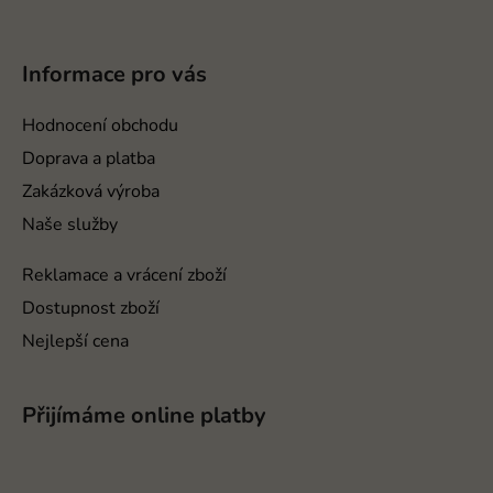
Z
á
p
Informace pro vás
a
t
Hodnocení obchodu
í
Doprava a platba
Zakázková výroba
Naše služby
Reklamace a vrácení zboží
Dostupnost zboží
Nejlepší cena
Přijímáme online platby