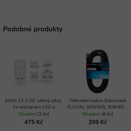
Podobné produkty
biOrb 12 V DC síťový zdroj,
Náhradní hadice žebrovaná
2x výstup pro LED a
FLUVAL 305/405, 306/406,
vzduchovací kompresor
307/407 (1ks)
Skladem
(2 ks)
Skladem
(6 ks)
475 Kč
399 Kč