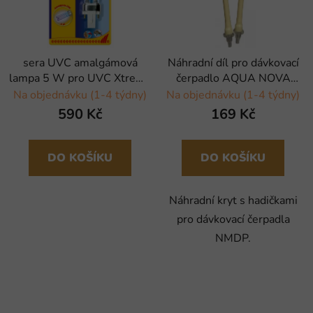
sera UVC amalgámová
Náhradní díl pro dávkovací
lampa 5 W pro UVC Xtreme
čerpadlo AQUA NOVA
800/ 1200
NMDP
Na objednávku (1-4 týdny)
Na objednávku (1-4 týdny)
590 Kč
169 Kč
DO KOŠÍKU
DO KOŠÍKU
Náhradní kryt s hadičkami
pro dávkovací čerpadla
NMDP.