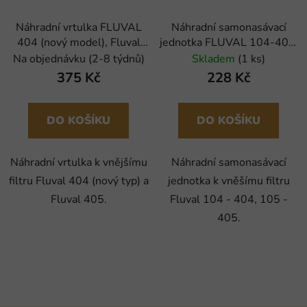
Náhradní vrtulka FLUVAL
Náhradní samonasávací
404 (nový model), Fluval
jednotka FLUVAL 104-404,
405 (1ks)
105-405 (1ks)
Na objednávku (2-8 týdnů)
Skladem
(1 ks)
375 Kč
228 Kč
DO KOŠÍKU
DO KOŠÍKU
Náhradní vrtulka k vnějšímu
Náhradní samonasávací
filtru Fluval 404 (nový typ) a
jednotka k vněšímu filtru
Fluval 405.
Fluval 104 - 404, 105 -
405.