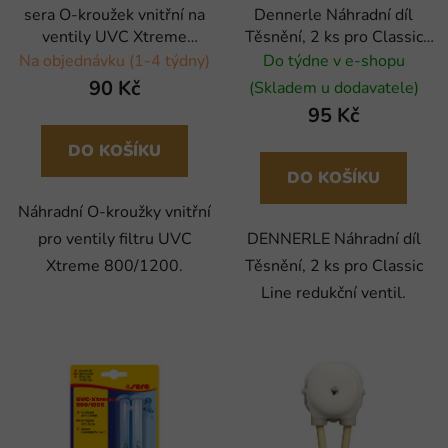
sera O-kroužek vnitřní na
Dennerle Náhradní díl
ventily UVC Xtreme
Těsnění, 2 ks pro Classic
800/1200 - 4 ks
Line redukční ventil
Na objednávku (1-4 týdny)
Do týdne v e-shopu
90 Kč
(Skladem u dodavatele)
95 Kč
DO KOŠÍKU
DO KOŠÍKU
Náhradní O-kroužky vnitřní
pro ventily filtru UVC
DENNERLE Náhradní díl
Xtreme 800/1200.
Těsnění, 2 ks pro Classic
Line redukční ventil.