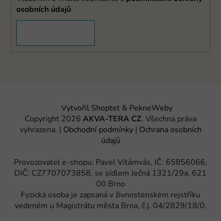
osobních údajů
PŘIHLÁSIT SE
Vytvořil Shoptet
&
PekneWeby
Copyright 2026
AKVA-TERA CZ
. Všechna práva
vyhrazena.
|
Obchodní podmínky
|
Ochrana osobních
údajů
Provozovatel e-shopu: Pavel Vitámvás, IČ: 65856066,
DIČ: CZ7707073858, se sídlem Ječná 1321/29a, 621
00 Brno
Fyzická osoba je zapsaná v živnostenském rejstříku
vedeném u Magistrátu města Brna, č.j. 04/2829/18/0.