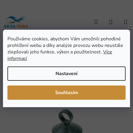
Přejít
na
obsah
Hledat
NÁKUP
KOŠÍK
Používáme cookies, abychom Vám umožnili pohodlné
Domů
/
AKVARISTIKA
/
Akvarijní technika
/
Přísavka na teploměr
Přísavka na teploměr
prohlížení webu a díky analýze provozu webu neustále
zlepšovali jeho funkce, výkon a použitelnost.
Více
informací
Průměrné
Neohodnoceno
Podrobnosti hodnocení
hodnocení
Značka:
JKA
Nastavení
produktu
je
0,0
Souhlasím
z
5
hvězdiček.