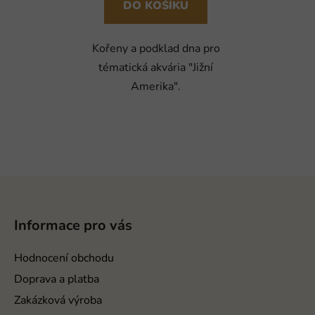
DO KOŠÍKU
Kořeny a podklad dna pro
tématická akvária "Jižní
Amerika".
Z
á
p
Informace pro vás
a
t
Hodnocení obchodu
í
Doprava a platba
Zakázková výroba