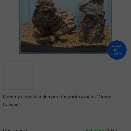
hvězdiček.
2 503
KČ
–20 %
Kameny a podklad dna pro tématická akvária "Grand
Canyon".
Dostupnost
Skladem
(1 ks)