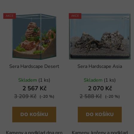
AKCE
AKCE
Sera Hardscape Desert
Sera Hardscape Asia
Skladem
(1 ks)
Skladem
(1 ks)
2 567 Kč
2 070 Kč
3 209 Kč
2 588 Kč
(–20 %)
(–20 %)
DO KOŠÍKU
DO KOŠÍKU
Kameny a podklad dna pro
Kameny, kořeny a podklad