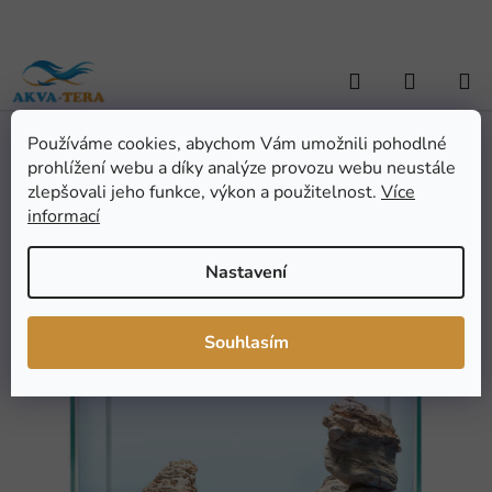
Přejít
na
obsah
Hledat
NÁKUP
KOŠÍK
Používáme cookies, abychom Vám umožnili pohodlné
Domů
/
AKVARISTIKA
/
Výbava akvária - SET
/
Sera Hardscape
prohlížení webu a díky analýze provozu webu neustále
Grand Canyon
Sera Hardscape Grand
zlepšovali jeho funkce, výkon a použitelnost.
Více
informací
Canyon
Nastavení
Průměrné
Neohodnoceno
Podrobnosti hodnocení
hodnocení
Značka:
Sera
Souhlasím
produktu
AKCE
je
0,0
z
5