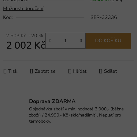
Možnosti doručení
Kód:
SER-32336
2 503 Kč
–20 %
DO KOŠÍKU
2 002 Kč
Měrná cena:
Tisk
Zeptat se
Hlídat
Sdílet
Doprava ZDARMA
Objednávka zboží v min. hodnotě 3.000,- (běžné
zboží) / 24.990,- Kč (sklo/nadlimit). Neplatí pro
termoboxy.