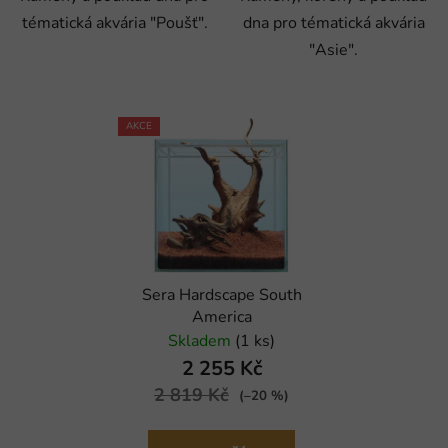
tématická akvária "Poušť".
dna pro tématická akvária
"Asie".
AKCE
Sera Hardscape South
America
Skladem
(1 ks)
2 255 Kč
2 819 Kč
(–20 %)