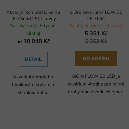
Akvarijní komplet Diversa
biOrb akvárium FLOW 30
LED Solid 250L rovný
LED bílé
Na zakázku (2-8 týdnů,
Na objednávku (1-4 týdny)
5 351 Kč
záloha)
10 048 Kč
5 352 Kč
od
DO KOŠÍKU
DETAIL
biOrb FLOW 30 LED je
Akvarijní komplet s
akvárium vhodné pro mírné
hliníkovým krytem a
druhy sladkovodních rybek.
skříňkou Solid.