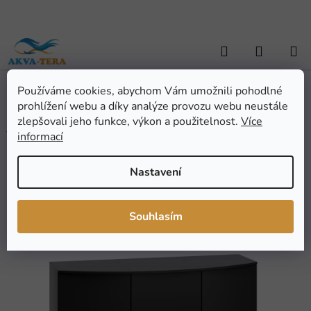
Přejít
na
obsah
Hledat
NÁKUP
KOŠÍK
Používáme cookies, abychom Vám umožnili pohodlné
Domů
/
AKVARISTIKA
/
Akvária a akvarijní sety
/
Skříňky a
prohlížení webu a díky analýze provozu webu neustále
podstavce
/
JUWEL Skříň SBX pro akvárium Vision 450
JUWEL Skříň SBX pro
zlepšovali jeho funkce, výkon a použitelnost.
Více
informací
akvárium Vision 450
Nastavení
Průměrné
Neohodnoceno
Podrobnosti hodnocení
hodnocení
Značka:
Juwel
Souhlasím
produktu
je
0,0
z
5