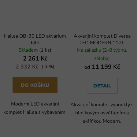
Hailea QB-30 LED akvárium
Akvarijní komplet Diversa
bílé
LED MODERN 112L
vypouklý
Skladem
(1 ks)
Na zakázku (2-8 týdnů,
2 261 Kč
záloha)
11 199 Kč
2 332 Kč
od
(–3 %)
DO KOŠÍKU
DETAIL
Moderní LED akvarijní
Akvarijní komplet vypouklý s
komplet Hailea s vybavením.
hliníkovým osvětlením a
skříňkou Modern.