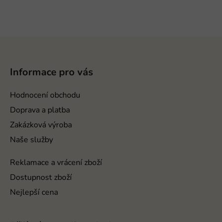
Z
á
p
Informace pro vás
a
t
Hodnocení obchodu
í
Doprava a platba
Zakázková výroba
Naše služby
Reklamace a vrácení zboží
Dostupnost zboží
Nejlepší cena