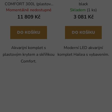
COMFORT 300L (plastový
black
kryt)
Momentálně nedostupné
Skladem
(1 ks)
11 809 Kč
3 081 Kč
DO KOŠÍKU
DO KOŠÍKU
Akvarijní komplet s
Moderní LED akvarijní
plastovým krytem a skříňkou
komplet Hailea s vybavením.
Comfort.