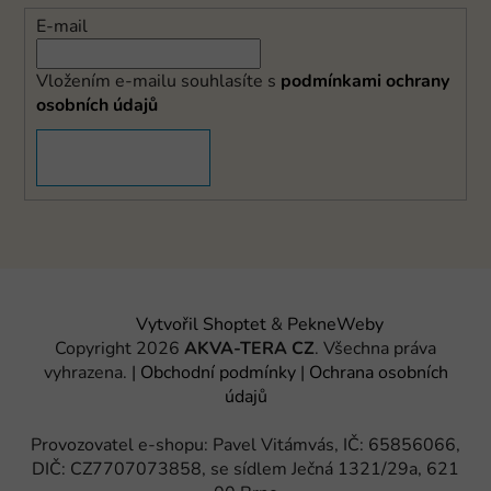
E-mail
Vložením e-mailu souhlasíte s
podmínkami ochrany
osobních údajů
PŘIHLÁSIT SE
Vytvořil Shoptet
&
PekneWeby
Copyright 2026
AKVA-TERA CZ
. Všechna práva
vyhrazena.
|
Obchodní podmínky
|
Ochrana osobních
údajů
Provozovatel e-shopu: Pavel Vitámvás, IČ: 65856066,
DIČ: CZ7707073858, se sídlem Ječná 1321/29a, 621