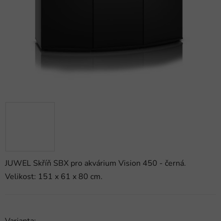
hvězdiček.
JUWEL Skříň SBX pro akvárium Vision 450 - černá.
Velikost: 151 x 61 x 80 cm.