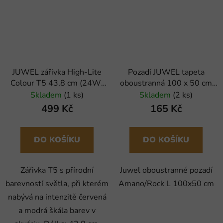
JUWEL zářivka High-Lite
Pozadí JUWEL tapeta
Colour T5 43,8 cm (24W)
oboustranná 100 x 50 cm
(x)
1ks
Skladem
(1 ks)
Skladem
(2 ks)
499 Kč
165 Kč
DO KOŠÍKU
DO KOŠÍKU
Zářivka T5 s přírodní
Juwel oboustranné pozadí
barevností světla, při kterém
Amano/Rock L 100x50 cm
nabývá na intenzitě červená
a modrá škála barev v