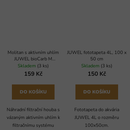
Molitan s aktivním uhlím
JUWEL fototapeta 4L, 100 x
JUWEL bioCarb M
50 cm
(Compact)
Skladem
(3 ks)
Skladem
(3 ks)
159 Kč
150 Kč
DO KOŠÍKU
DO KOŠÍKU
Náhradní filtrační houba s
Fototapeta do akvária
vázaným aktivním uhlím k
JUWEL 4L o rozměru
filtračnímu systému
100x50cm.