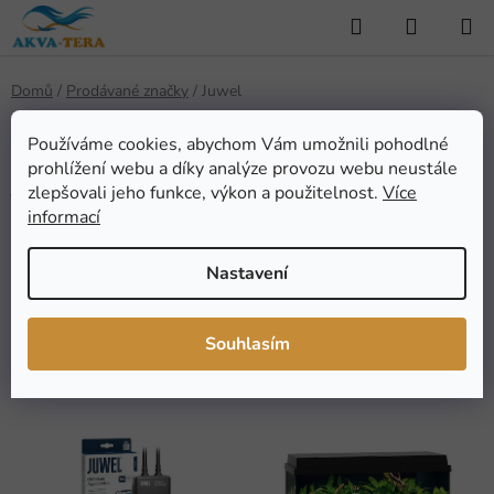
Přejít
Hledat
NÁKUP
na
KOŠÍK
obsah
Domů
/
Prodávané značky
/
Juwel
Používáme cookies, abychom Vám umožnili pohodlné
prohlížení webu a díky analýze provozu webu neustále
Juwel
zlepšovali jeho funkce, výkon a použitelnost.
Více
informací
Nastavení
FILTROVAT
Ř
Souhlasím
Řadit podle:
Doporučujeme
a
z
V
e
ý
n
p
í