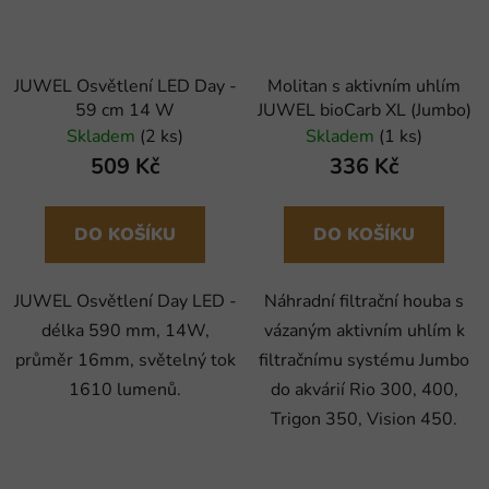
JUWEL Osvětlení LED Day -
Molitan s aktivním uhlím
59 cm 14 W
JUWEL bioCarb XL (Jumbo)
Skladem
(2 ks)
Skladem
(1 ks)
509 Kč
336 Kč
DO KOŠÍKU
DO KOŠÍKU
JUWEL Osvětlení Day LED -
Náhradní filtrační houba s
délka 590 mm, 14W,
vázaným aktivním uhlím k
průměr 16mm, světelný tok
filtračnímu systému Jumbo
1610 lumenů.
do akvárií Rio 300, 400,
Trigon 350, Vision 450.