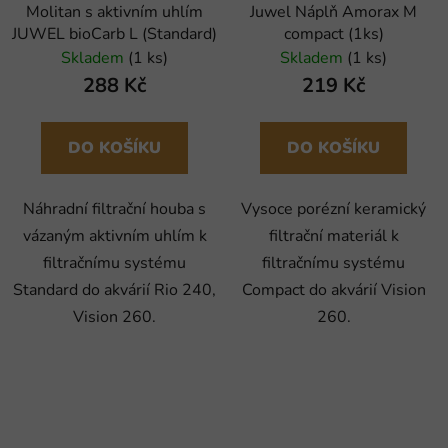
Molitan s aktivním uhlím
Juwel Náplň Amorax M
JUWEL bioCarb L (Standard)
compact (1ks)
Skladem
(1 ks)
Skladem
(1 ks)
288 Kč
219 Kč
DO KOŠÍKU
DO KOŠÍKU
Náhradní filtrační houba s
Vysoce porézní keramický
vázaným aktivním uhlím k
filtrační materiál k
filtračnímu systému
filtračnímu systému
Standard do akvárií Rio 240,
Compact do akvárií Vision
Vision 260.
260.