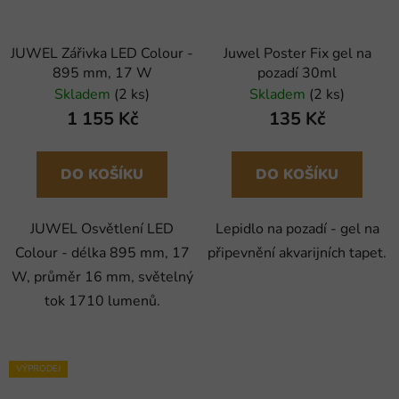
JUWEL Zářivka LED Colour -
Juwel Poster Fix gel na
895 mm, 17 W
pozadí 30ml
Skladem
(2 ks)
Skladem
(2 ks)
1 155 Kč
135 Kč
DO KOŠÍKU
DO KOŠÍKU
JUWEL Osvětlení LED
Lepidlo na pozadí - gel na
Colour - délka 895 mm, 17
připevnění akvarijních tapet.
W, průměr 16 mm, světelný
tok 1710 lumenů.
VÝPRODEJ