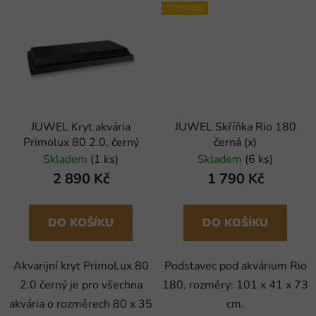
VÝPRODEJ
JUWEL Kryt akvária
JUWEL Skříňka Rio 180
Primolux 80 2.0, černý
černá (x)
Skladem
(1 ks)
Skladem
(6 ks)
2 890 Kč
1 790 Kč
DO KOŠÍKU
DO KOŠÍKU
Akvarijní kryt PrimoLux 80
Podstavec pod akvárium Rio
2.0 černý je pro všechna
180, rozměry: 101 x 41 x 73
akvária o rozměrech 80 x 35
cm.