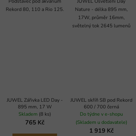
Podstavec pod akvárium
JUWEL Osvětlení Day
Rekord 80, 110 a Rio 125.
Nature - délka 895 mm,
17W, průměr 16mm,
světelný tok 2645 lumenů
JUWEL Zářivka LED Day -
JUWEL skříň SB pod Rekord
895 mm, 17 W
600 / 700 černá
Skladem
(8 ks)
Do týdne v e-shopu
765 Kč
(Skladem u dodavatele)
1 919 Kč