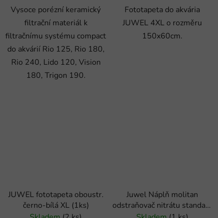
Vysoce porézní keramický
Fototapeta do akvária
filtrační materiál k
JUWEL 4XL o rozměru
filtračnímu systému compact
150x60cm.
do akvárií Rio 125, Rio 180,
Rio 240, Lido 120, Vision
180, Trigon 190.
JUWEL fototapeta oboustr.
Juwel Náplň molitan
černo-bílá XL (1ks)
odstraňovač nitrátu standard
(1ks)
Skladem
(2 ks)
Skladem
(1 ks)