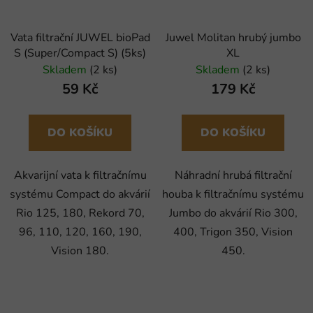
Vata filtrační JUWEL bioPad
Juwel Molitan hrubý jumbo
S (Super/Compact S) (5ks)
XL
Skladem
(2 ks)
Skladem
(2 ks)
59 Kč
179 Kč
DO KOŠÍKU
DO KOŠÍKU
Akvarijní vata k filtračnímu
Náhradní hrubá filtrační
systému Compact do akvárií
houba k filtračnímu systému
Rio 125, 180, Rekord 70,
Jumbo do akvárií Rio 300,
96, 110, 120, 160, 190,
400, Trigon 350, Vision
Vision 180.
450.