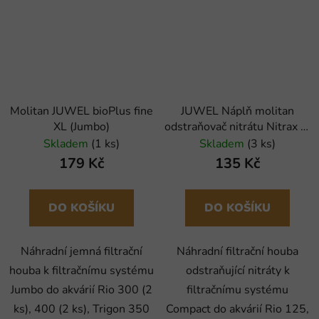
Molitan JUWEL bioPlus fine
JUWEL Náplň molitan
XL (Jumbo)
odstraňovač nitrátu Nitrax M
(compact)
Skladem
(1 ks)
Skladem
(3 ks)
179 Kč
135 Kč
DO KOŠÍKU
DO KOŠÍKU
Náhradní jemná filtrační
Náhradní filtrační houba
houba k filtračnímu systému
odstraňující nitráty k
Jumbo do akvárií Rio 300 (2
filtračnímu systému
ks), 400 (2 ks), Trigon 350
Compact do akvárií Rio 125,