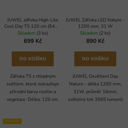
JUWEL zářivka High-Lite
JUWEL Zářivka LED Nature -
Cool Day T5 120 cm (54W)
1200 mm, 31 W
(x)
Skladem
(3 ks)
Skladem
(2 ks)
699 Kč
890 Kč
DO KOŠÍKU
DO KOŠÍKU
Zářivka T5 s chladným
JUWEL Osvětlení Day
světlem, které zvýrazňuje
Nature - délka 1200 mm,
přírodní barvy rostlin a
31W, průměr 16mm,
vegetace. Délka: 120 cm.
světelný tok 3565 lumenů
VÝPRODEJ