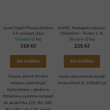
Juwel Náplň Phorax Bioflow
JUWEL fototapeta oboustr.
3.0 compact (1ks)
150x60cm - Poster 1 XL
Skladem
(1 ks)
Skladem
(2 ks)
219 Kč
225 Kč
DO KOŠÍKU
DO KOŠÍKU
Vysoce účinné filtrační
Juwel oboustranné pozadí
médium odstraňující
Amano/Rock XL 150x60 cm
fosforečnany v akváriu k
filtračnímu systému compact
do akvárií Rio 125, Rio 180,
Rio 240, Lido 120, Vision