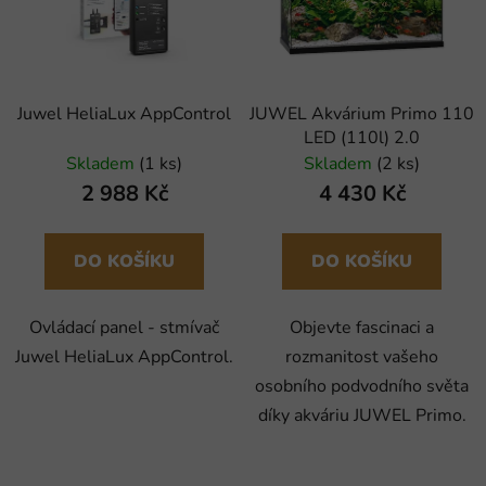
i
p
s
r
p
o
r
d
Juwel HeliaLux AppControl
JUWEL Akvárium Primo 110
o
u
LED (110l) 2.0
d
k
Skladem
(1 ks)
Skladem
(2 ks)
u
t
2 988 Kč
4 430 Kč
k
ů
t
ů
DO KOŠÍKU
DO KOŠÍKU
Ovládací panel - stmívač
Objevte fascinaci a
Juwel HeliaLux AppControl.
rozmanitost vašeho
osobního podvodního světa
díky akváriu JUWEL Primo.