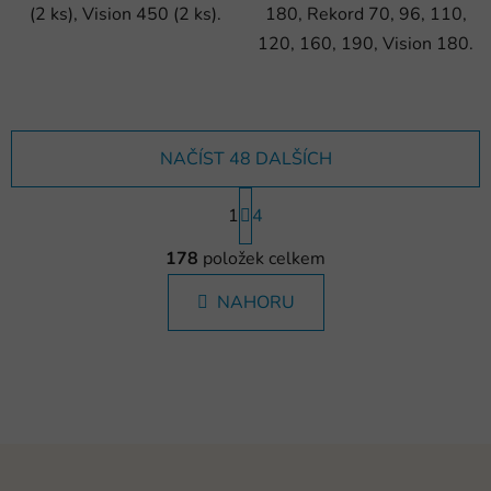
(2 ks), Vision 450 (2 ks).
180, Rekord 70, 96, 110,
120, 160, 190, Vision 180.
NAČÍST 48 DALŠÍCH
S
1
t
4
r
O
á
178
položek celkem
v
n
l
k
NAHORU
á
o
d
v
a
á
c
n
í
í
p
Z
r
v
á