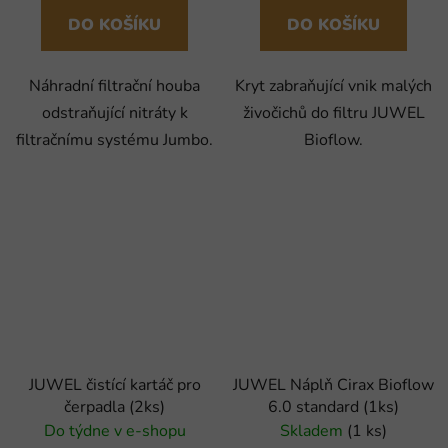
DO KOŠÍKU
DO KOŠÍKU
Náhradní filtrační houba
Kryt zabraňující vnik malých
odstraňující nitráty k
živočichů do filtru JUWEL
filtračnímu systému Jumbo.
Bioflow.
JUWEL čistící kartáč pro
JUWEL Náplň Cirax Bioflow
čerpadla (2ks)
6.0 standard (1ks)
Do týdne v e-shopu
Skladem
(1 ks)