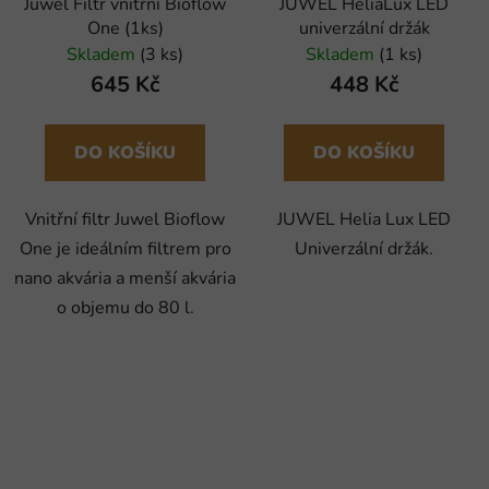
Juwel Filtr vnitřní Bioflow
JUWEL HeliaLux LED
One (1ks)
univerzální držák
Skladem
(3 ks)
Skladem
(1 ks)
645 Kč
448 Kč
DO KOŠÍKU
DO KOŠÍKU
Vnitřní filtr Juwel Bioflow
JUWEL Helia Lux LED
One je ideálním filtrem pro
Univerzální držák.
nano akvária a menší akvária
o objemu do 80 l.