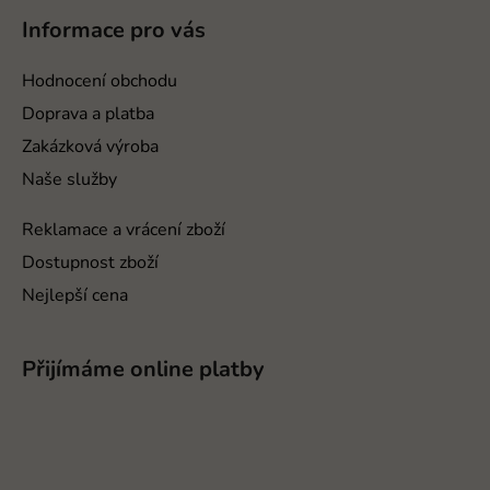
k
p
Informace pro vás
y
a
v
t
Hodnocení obchodu
ý
í
p
Doprava a platba
i
Zakázková výroba
s
Naše služby
u
Reklamace a vrácení zboží
Dostupnost zboží
Nejlepší cena
Přijímáme online platby