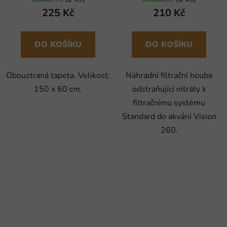
225 Kč
210 Kč
DO KOŠÍKU
DO KOŠÍKU
Oboustraná tapeta. Velikost:
Náhradní filtrační houba
150 x 60 cm.
odstraňující nitráty k
filtračnímu systému
Standard do akvárií Vision
260.