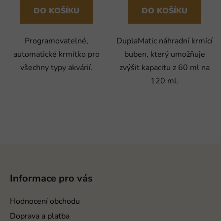
DO KOŠÍKU
DO KOŠÍKU
Programovatelné,
DuplaMatic náhradní krmící
automatické krmítko pro
buben, který umožňuje
všechny typy akvárií.
zvýšit kapacitu z 60 ml na
120 ml.
Z
á
p
Informace pro vás
a
t
Hodnocení obchodu
í
Doprava a platba