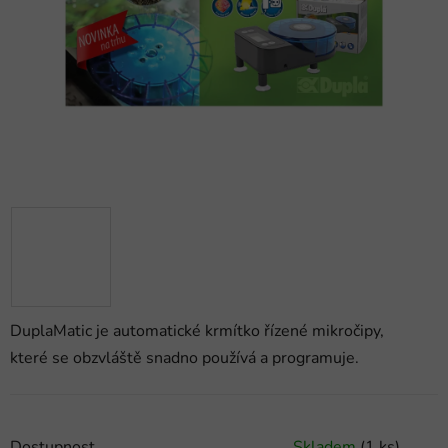
hvězdiček.
DuplaMatic je automatické krmítko řízené mikročipy,
které se obzvláště snadno používá a programuje.
Dostupnost
Skladem
(1 ks)