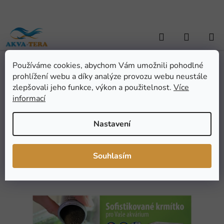
Přejít
na
obsah
Hledat
NÁKUP
KOŠÍK
Používáme cookies, abychom Vám umožnili pohodlné
Domů
/
AKVARISTIKA
/
Akvarijní technika
/
Krmítka
/
DUPLA
prohlížení webu a díky analýze provozu webu neustále
Krmítko DuplaMatic
DUPLA Krmítko
zlepšovali jeho funkce, výkon a použitelnost.
Více
informací
DuplaMatic
Nastavení
Průměrné
Neohodnoceno
Podrobnosti hodnocení
hodnocení
Značka:
Hobby
Souhlasím
produktu
je
0,0
z
5