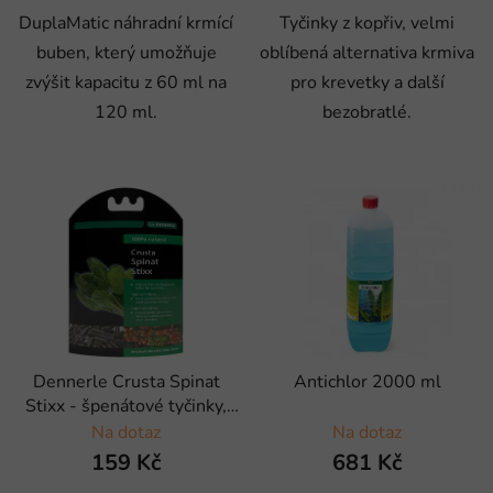
DuplaMatic náhradní krmící
Tyčinky z kopřiv, velmi
buben, který umožňuje
oblíbená alternativa krmiva
zvýšit kapacitu z 60 ml na
pro krevetky a další
120 ml.
bezobratlé.
Dennerle Crusta Spinat
Antichlor 2000 ml
Stixx - špenátové tyčinky,
30g
Na dotaz
Na dotaz
159 Kč
681 Kč