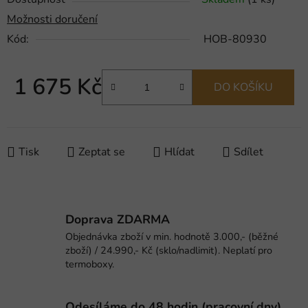
Možnosti doručení
Kód:
HOB-80930
1 675 Kč
DO KOŠÍKU
Měrná cena:
Tisk
Zeptat se
Hlídat
Sdílet
Doprava ZDARMA
Objednávka zboží v min. hodnotě 3.000,- (běžné
zboží) / 24.990,- Kč (sklo/nadlimit). Neplatí pro
termoboxy.
Odesíláme do 48 hodin (pracovní dny).