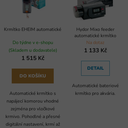
Krmítko EHEIM automatické
Hydor Mixo feeder
automatické krmítko
Do týdne v e-shopu
Na dotaz
1 133 Kč
(Skladem u dodavatele)
1 515 Kč
DETAIL
DO KOŠÍKU
Automatické bateriové
Automatické krmítko s
krmítko pro akvária.
napájecí komorou vhodné
zejména pro vločkové
krmivo. Pohodlné a přesné
digitální nastavení, krmí až