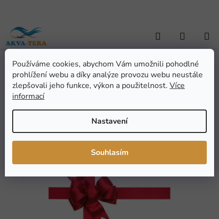
Přejít
na
obsah
Hledat
NÁKUP
KOŠÍK
Používáme cookies, abychom Vám umožnili pohodlné
Domů
/
ZAHRADNÍ JEZÍRKA
/
Dárkové poukazy
/
Dárkový poukaz
Dárkový poukaz
prohlížení webu a díky analýze provozu webu neustále
zlepšovali jeho funkce, výkon a použitelnost.
Více
informací
Průměrné
Neohodnoceno
Podrobnosti hodnocení
hodnocení
Značka:
AKVA-TERA.CZ (SK)
Nastavení
produktu
je
0,0
Souhlasím
z
5
hvězdiček.