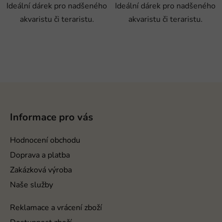
Ideální dárek pro nadšeného
Ideální dárek pro nadšeného
akvaristu či teraristu.
akvaristu či teraristu.
Z
á
p
Informace pro vás
a
t
Hodnocení obchodu
í
Doprava a platba
Zakázková výroba
Naše služby
Reklamace a vrácení zboží