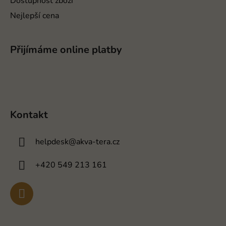
Dostupnost zboží
Nejlepší cena
Přijímáme online platby
Kontakt
helpdesk
@
akva-tera.cz
+420 549 213 161