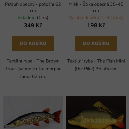
Pstruh obecný - potoční 62
MINI - Štika obecná 35-45
cm
cm
Skladem
(1 ks)
Na objednávku (1-4 týdny)
349 Kč
198 Kč
DO KOŠÍKU
DO KOŠÍKU
Textilní ryba - The Brown
Textilní ryba - The Fish Mini
Trout (salmo trutta morpha
(the Pike) 35-45 cm.
fario) 62 cm.