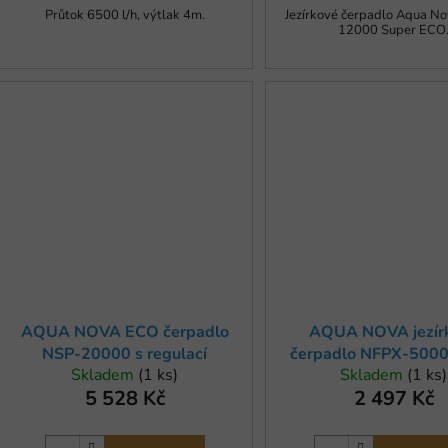
Průtok 6500 l/h, výtlak 4m.
Jezírkové čerpadlo Aqua N
12000 Super ECO
AQUA NOVA ECO čerpadlo
AQUA NOVA jezír
NSP-20000 s regulací
čerpadlo NFPX-5000
Skladem
(1 ks)
Skladem
(1 ks)
ECO
5 528 Kč
2 497 Kč