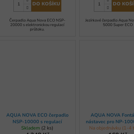
DO KOŠÍKU
DO KOŠ
Čerpadlo Aqua Nova ECO NSP-
Jezírkové čerpadlo Aqua N
20000 s elektronickou regulací
5000 Super ECO
průtoku.
AQUA NOVA ECO čerpadlo
AQUA NOVA Fontá
NSP-10000 s regulací
nástavec pro NP-10
Skladem
(2 ks)
Na objednávku (1-4 