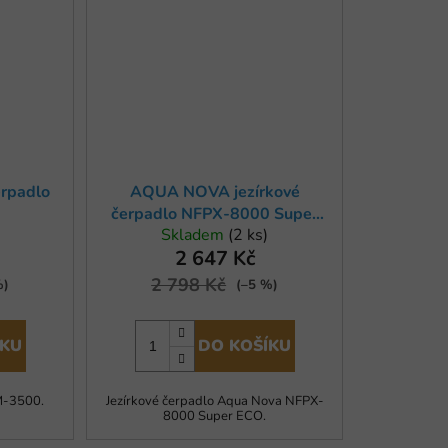
rpadlo
AQUA NOVA jezírkové
čerpadlo NFPX-8000 Super
Skladem
(2 ks)
ECO
2 647 Kč
2 798 Kč
%)
(–5 %)
ÍKU
DO KOŠÍKU
M-3500.
Jezírkové čerpadlo Aqua Nova NFPX-
8000 Super ECO.