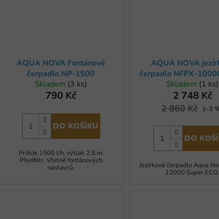
AQUA NOVA Fontánové
AQUA NOVA jezír
čerpadlo NP-1500
čerpadlo NFPX-1000
Skladem
(3 ks)
Skladem
(1 ks)
ECO
790 Kč
2 748 Kč
2 860 Kč
(–3 
DO KOŠÍKU
DO KOŠ
Průtok 1500 l/h, výtlak 2,5 m.
Předfiltr. Včetně fontánových
Jezírkové čerpadlo Aqua N
nástavců.
10000 Super ECO