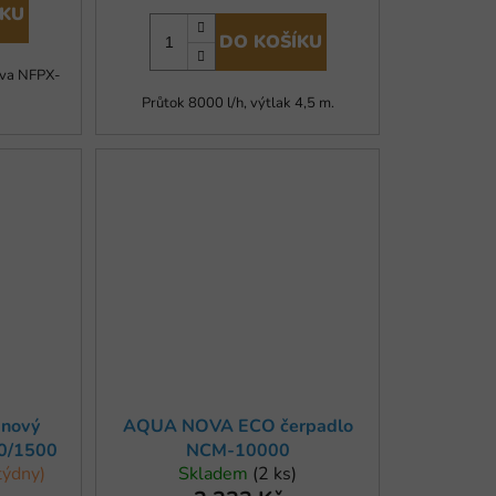
ÍKU
DO KOŠÍKU
ova NFPX-
Průtok 8000 l/h, výtlak 4,5 m.
nový
AQUA NOVA ECO čerpadlo
00/1500
NCM-10000
týdny)
Skladem
(2 ks)