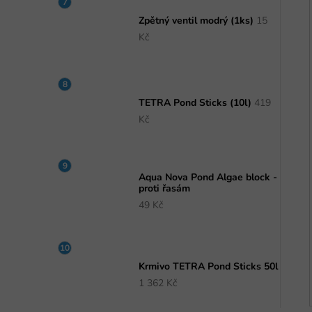
Zpětný ventil modrý (1ks)
15
Kč
TETRA Pond Sticks (10l)
419
Kč
Aqua Nova Pond Algae block -
proti řasám
49 Kč
Krmivo TETRA Pond Sticks 50l
1 362 Kč