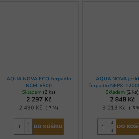
AQUA NOVA ECO čerpadlo
AQUA NOVA jezír
NCM-6500
čerpadlo NFPX-1200
Skladem
(2 ks)
Skladem
(2 ks)
ECO
2 297 Kč
2 848 Kč
2 490 Kč
3 013 Kč
(–7 %)
(–5 
DO KOŠÍKU
DO KOŠ