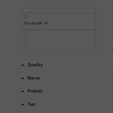
n
í
p
a
Na skladě
32
n
e
l
Značky
Barva
i
Průměr
Typ