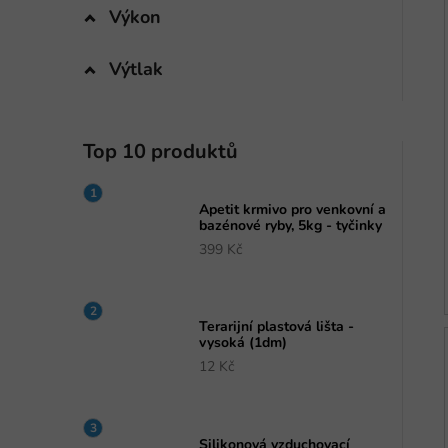
Výkon
Výtlak
Top 10 produktů
Apetit krmivo pro venkovní a
bazénové ryby, 5kg - tyčinky
399 Kč
Terarijní plastová lišta -
vysoká (1dm)
12 Kč
Silikonová vzduchovací