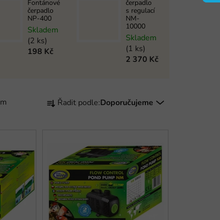
Fontánové
čerpadlo
čerpadlo
s regulací
NP-400
NM-
10000
Skladem
Skladem
(2 ks)
(1 ks)
198 Kč
2 370 Kč
Ř
em
Řadit podle:
Doporučujeme
a
z
e
n
í
p
r
o
d