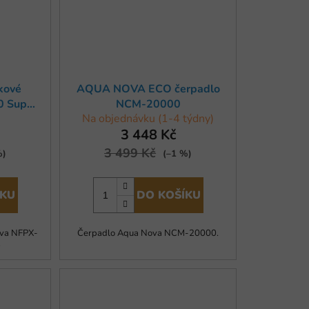
kové
AQUA NOVA ECO čerpadlo
0 Super
NCM-20000
Na objednávku (1-4 týdny)
3 448 Kč
3 499 Kč
%)
(–1 %)
ÍKU
DO KOŠÍKU
ova NFPX-
Čerpadlo Aqua Nova NCM-20000.
.