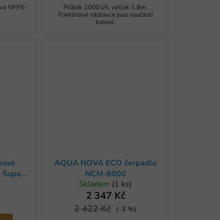
ova NFPX-
Průtok 1000 l/h, výtlak 1,8m.
.
Fontánové nástavce jsou součástí
balení.
kové
AQUA NOVA ECO čerpadlo
 Super
NCM-8000
Skladem
(1 ks)
2 347 Kč
2 422 Kč
(–3 %)