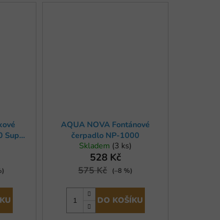
kové
AQUA NOVA Fontánové
0 Super
čerpadlo NP-1000
Skladem
(3 ks)
528 Kč
575 Kč
%)
(–8 %)
ÍKU
DO KOŠÍKU