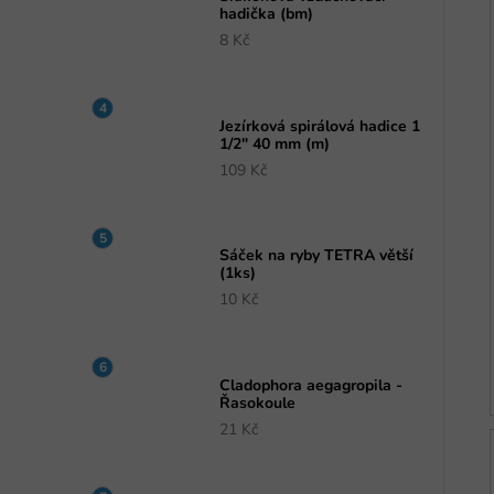
hadička (bm)
8 Kč
Jezírková spirálová hadice 1
1/2" 40 mm (m)
109 Kč
Sáček na ryby TETRA větší
(1ks)
10 Kč
Cladophora aegagropila -
Řasokoule
21 Kč