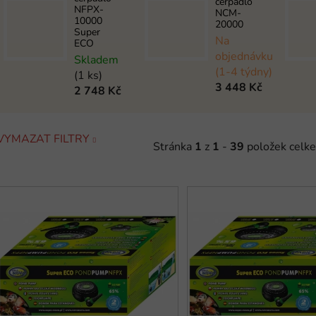
čerpadlo
NFPX-
NCM-
10000
20000
Super
Na
ECO
objednávku
Skladem
(1-4 týdny)
(1 ks)
3 448 Kč
2 748 Kč
VYMAZAT FILTRY
Stránka
1
z
1
-
39
položek celk
V
ý
p
s
p
r