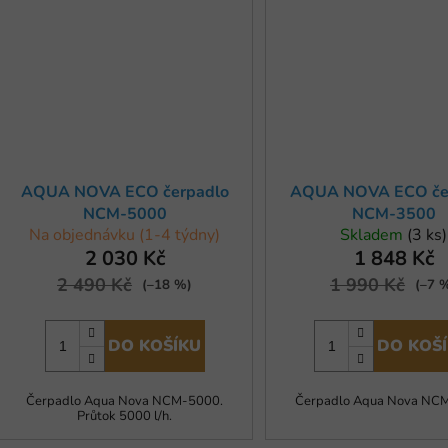
AQUA NOVA ECO čerpadlo
AQUA NOVA ECO če
NCM-5000
NCM-3500
Na objednávku (1-4 týdny)
Skladem
(3 ks)
2 030 Kč
1 848 Kč
2 490 Kč
1 990 Kč
(–18 %)
(–7 
DO KOŠÍKU
DO KOŠ
Čerpadlo Aqua Nova NCM-5000.
Čerpadlo Aqua Nova NC
Průtok 5000 l/h.