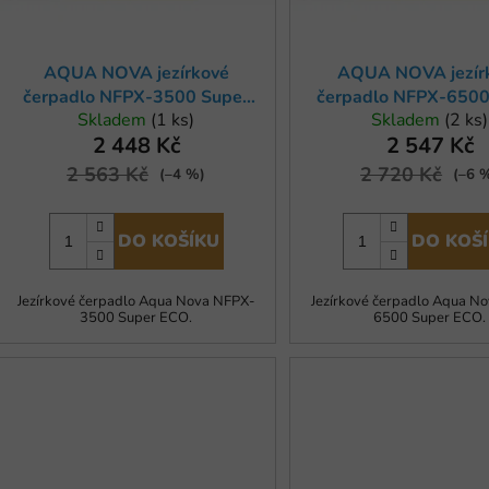
o
d
u
AQUA NOVA jezírkové
AQUA NOVA jezír
k
čerpadlo NFPX-3500 Super
čerpadlo NFPX-6500
t
Skladem
(1 ks)
Skladem
(2 ks)
ECO
ECO
ů
2 448 Kč
2 547 Kč
2 563 Kč
2 720 Kč
(–4 %)
(–6 
DO KOŠÍKU
DO KOŠ
Jezírkové čerpadlo Aqua Nova NFPX-
Jezírkové čerpadlo Aqua N
3500 Super ECO.
6500 Super ECO.