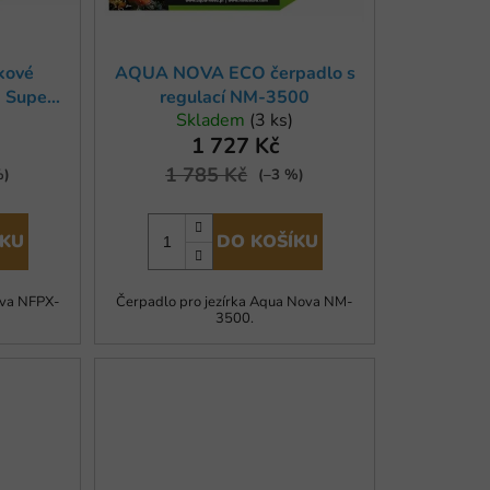
u
k
t
kové
AQUA NOVA ECO čerpadlo s
ů
 Super
regulací NM-3500
Skladem
(3 ks)
1 727 Kč
1 785 Kč
%)
(–3 %)
ÍKU
DO KOŠÍKU
ova NFPX-
Čerpadlo pro jezírka Aqua Nova NM-
3500.