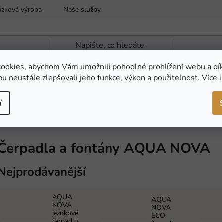
ázková výroba
Naše služby
Reklamace a vrácení zboží
ookies, abychom Vám umožnili pohodlné prohlížení webu a dí
u neustále zlepšovali jeho funkce, výkon a použitelnost.
Více 
ZAHRADNÍ JEZÍRKA
NOVINKY
AKCE
í
adla a fontány
Čerpadla a fontány AQUA NOVA
Nejprodávanější
AQUA
AQUA
NOVA
NOVA
jezírkové
ECO
čerpadlo