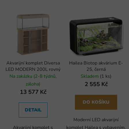
Akvarijní komplet Diversa
Hailea Biotop akvárium E-
LED MODERN 200L rovný
25, černá
Na zakázku (2-8 týdnů,
Skladem
(1 ks)
2 555 Kč
záloha)
13 577 Kč
DO KOŠÍKU
DETAIL
Moderní LED akvarijní
Akvarijní komplet s
komplet Hailea s vybavením.