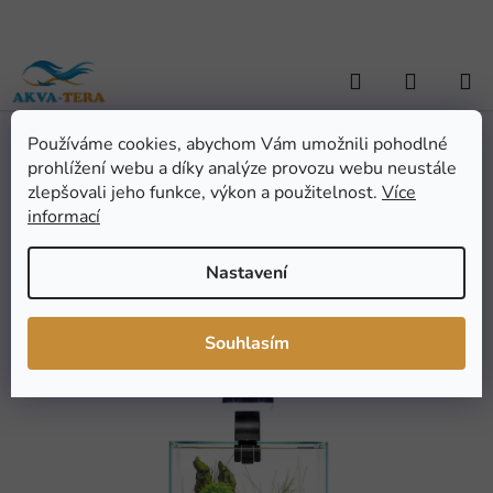
Přejít
na
obsah
Hledat
NÁKUP
KOŠÍK
Používáme cookies, abychom Vám umožnili pohodlné
Domů
/
AKVARISTIKA
/
Akvária a akvarijní sety
/
Akvarijní sety a
prohlížení webu a díky analýze provozu webu neustále
komplety
/
AQUAEL SHRIMP SET DAY&NIGHT 20
AQUAEL SHRIMP SET
zlepšovali jeho funkce, výkon a použitelnost.
Více
informací
DAY&NIGHT 20
Nastavení
Průměrné
Neohodnoceno
Podrobnosti hodnocení
hodnocení
Značka:
Aquael
Souhlasím
produktu
je
0,0
z
5