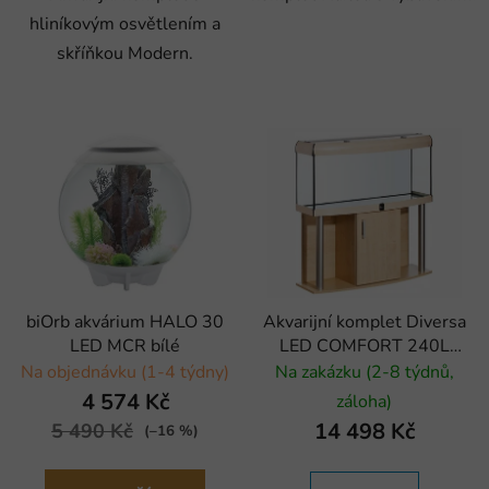
hliníkovým osvětlením a
skříňkou Modern.
biOrb akvárium HALO 30
Akvarijní komplet Diversa
LED MCR bílé
LED COMFORT 240L
vypouklý
Na objednávku (1-4 týdny)
Na zakázku (2-8 týdnů,
4 574 Kč
záloha)
14 498 Kč
5 490 Kč
(–16 %)