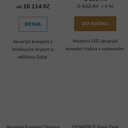
16 114 Kč
2 332 Kč
od
(–3 %)
DO KOŠÍKU
DETAIL
Moderní LED akvarijní
Akvarijní komplet s
komplet Hailea s vybavením.
hliníkovým krytem a
skříňkou Solid.
Akvarijní komplet Diversa
DENNERLE Nano Tank