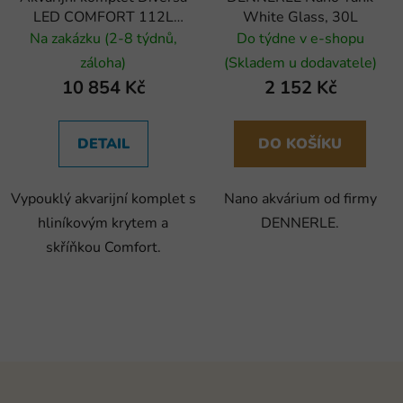
LED COMFORT 112L
White Glass, 30L
vypouklý
Na zakázku (2-8 týdnů,
Do týdne v e-shopu
záloha)
(Skladem u dodavatele)
10 854 Kč
2 152 Kč
DETAIL
DO KOŠÍKU
Vypouklý akvarijní komplet s
Nano akvárium od firmy
hliníkovým krytem a
DENNERLE.
skříňkou Comfort.
Z
á