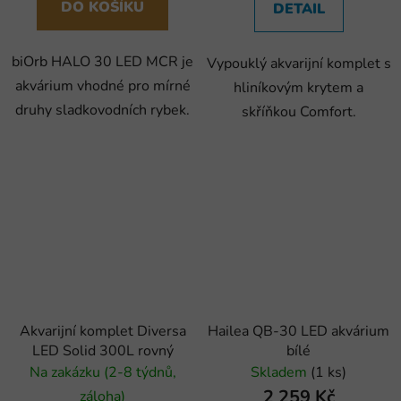
DO KOŠÍKU
DETAIL
biOrb HALO 30 LED MCR je
Vypouklý akvarijní komplet s
akvárium vhodné pro mírné
hliníkovým krytem a
druhy sladkovodních rybek.
skříňkou Comfort.
Akvarijní komplet Diversa
Hailea QB-30 LED akvárium
LED Solid 300L rovný
bílé
Na zakázku (2-8 týdnů,
Skladem
(1 ks)
2 259 Kč
záloha)