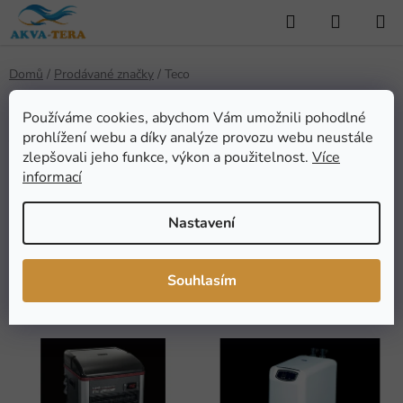
Přejít
Hledat
NÁKUP
na
KOŠÍK
obsah
Domů
/
Prodávané značky
/
Teco
Používáme cookies, abychom Vám umožnili pohodlné
prohlížení webu a díky analýze provozu webu neustále
Teco
zlepšovali jeho funkce, výkon a použitelnost.
Více
informací
Nastavení
FILTROVAT
Ř
Souhlasím
Řadit podle:
Doporučujeme
a
z
V
e
ý
n
p
í