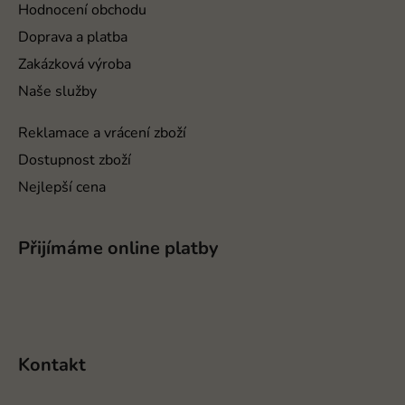
v
t
Hodnocení obchodu
k
í
Doprava a platba
y
v
Zakázková výroba
ý
Naše služby
p
i
Reklamace a vrácení zboží
s
Dostupnost zboží
u
Nejlepší cena
Přijímáme online platby
Kontakt