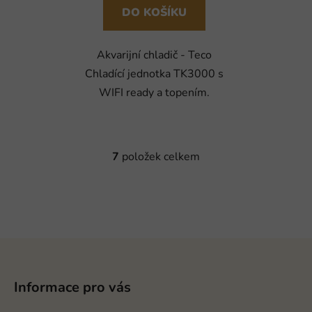
DO KOŠÍKU
Akvarijní chladič - Teco
Chladící jednotka TK3000 s
WIFI ready a topením.
7
položek celkem
O
v
l
á
d
a
Z
c
á
í
p
p
Informace pro vás
a
r