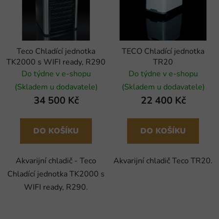
i
p
s
r
p
o
r
d
Teco Chladící jednotka
TECO Chladící jednotka
o
u
TK2000 s WIFI ready, R290
TR20
d
k
Do týdne v e-shopu
Do týdne v e-shopu
u
t
(Skladem u dodavatele)
(Skladem u dodavatele)
k
ů
34 500 Kč
22 400 Kč
t
ů
DO KOŠÍKU
DO KOŠÍKU
Akvarijní chladič - Teco
Akvarijní chladič Teco TR20.
Chladící jednotka TK2000 s
WIFI ready, R290.