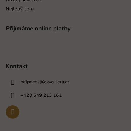
Dostupnost zboží
u
Nejlepší cena
Přijímáme online platby
Kontakt
helpdesk
@
akva-tera.cz
+420 549 213 161