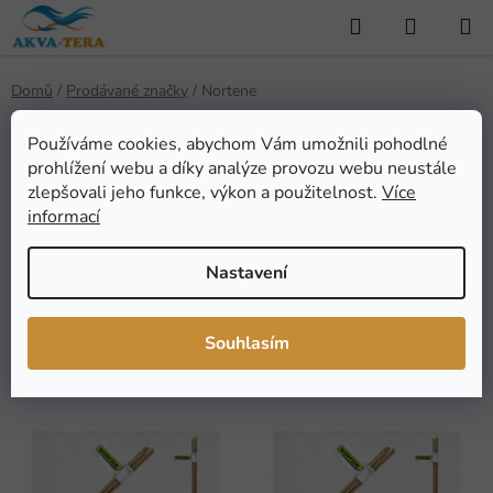
Přejít
Hledat
NÁKUP
na
KOŠÍK
obsah
Domů
/
Prodávané značky
/
Nortene
Používáme cookies, abychom Vám umožnili pohodlné
prohlížení webu a díky analýze provozu webu neustále
Nortene
zlepšovali jeho funkce, výkon a použitelnost.
Více
informací
Nastavení
FILTROVAT
Ř
Souhlasím
Řadit podle:
Doporučujeme
a
z
V
e
ý
n
p
í