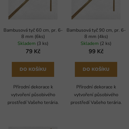
i
p
s
r
p
o
r
d
Bambusová tyč 60 cm, pr. 6-
Bambusová tyč 90 cm, pr. 6-
o
u
8 mm (6ks)
8 mm (4ks)
d
k
Skladem
(3 ks)
Skladem
(2 ks)
u
t
79 Kč
99 Kč
k
ů
t
ů
DO KOŠÍKU
DO KOŠÍKU
Přírodní dekorace k
Přírodní dekorace k
vytvoření působivého
vytvoření působivého
prostředí Vašeho terária.
prostředí Vašeho terária.