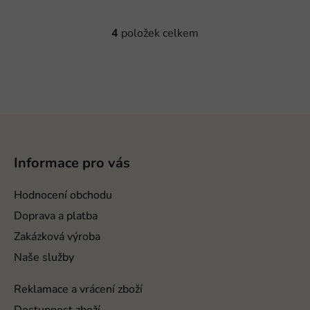
4
položek celkem
O
v
l
á
d
a
Z
c
á
í
p
p
Informace pro vás
a
r
v
t
Hodnocení obchodu
k
í
Doprava a platba
y
v
Zakázková výroba
ý
Naše služby
p
i
Reklamace a vrácení zboží
s