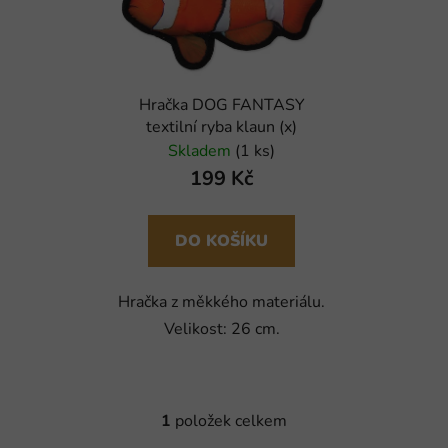
i
p
s
r
p
o
r
d
Hračka DOG FANTASY
o
u
textilní ryba klaun (x)
d
k
Skladem
(1 ks)
u
t
199 Kč
k
ů
t
ů
DO KOŠÍKU
Hračka z měkkého materiálu.
Velikost: 26 cm.
1
položek celkem
O