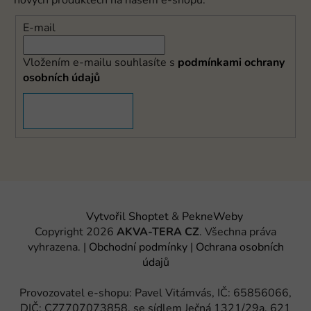
nových produktech na našem e-shopu.
E-mail
Vložením e-mailu souhlasíte s
podmínkami ochrany
osobních údajů
PŘIHLÁSIT SE
Vytvořil Shoptet
&
PekneWeby
Copyright 2026
AKVA-TERA CZ
. Všechna práva
vyhrazena.
|
Obchodní podmínky
|
Ochrana osobních
údajů
Provozovatel e-shopu: Pavel Vitámvás, IČ: 65856066,
DIČ: CZ7707073858, se sídlem Ječná 1321/29a, 621