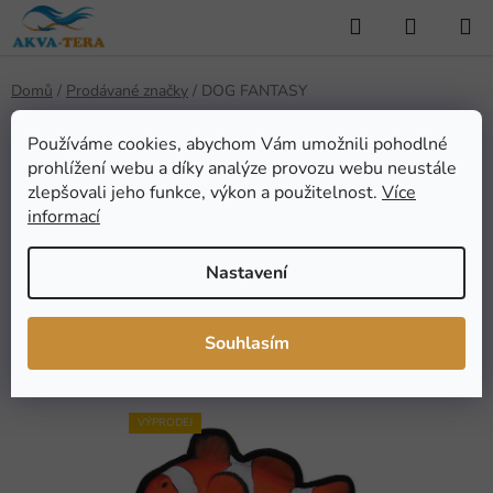
Přejít
Hledat
NÁKUP
na
KOŠÍK
obsah
Domů
/
Prodávané značky
/
DOG FANTASY
Používáme cookies, abychom Vám umožnili pohodlné
prohlížení webu a díky analýze provozu webu neustále
DOG FANTASY
zlepšovali jeho funkce, výkon a použitelnost.
Více
informací
Nastavení
FILTROVAT
Ř
Souhlasím
Řadit podle:
Doporučujeme
a
z
V
e
VÝPRODEJ
ý
n
p
í