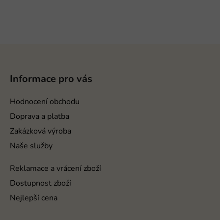
v
l
á
d
a
Z
c
á
í
p
p
Informace pro vás
a
r
v
t
Hodnocení obchodu
k
í
Doprava a platba
y
v
Zakázková výroba
ý
Naše služby
p
i
Reklamace a vrácení zboží
s
Dostupnost zboží
u
Nejlepší cena