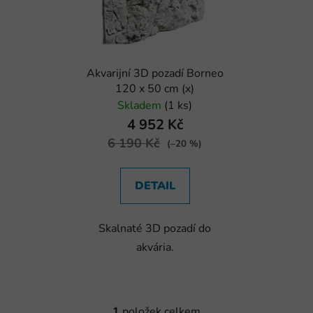
i
p
s
r
p
o
r
d
Akvarijní 3D pozadí Borneo
o
u
120 x 50 cm (x)
d
k
Skladem
(1 ks)
u
t
4 952 Kč
k
ů
6 190 Kč
(–20 %)
t
ů
DETAIL
Skalnaté 3D pozadí do
akvária.
1
položek celkem