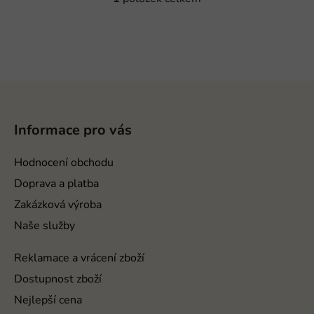
O
v
l
á
d
a
Z
c
á
í
p
p
Informace pro vás
a
r
v
t
Hodnocení obchodu
k
í
Doprava a platba
y
v
Zakázková výroba
ý
Naše služby
p
i
Reklamace a vrácení zboží
s
Dostupnost zboží
u
Nejlepší cena