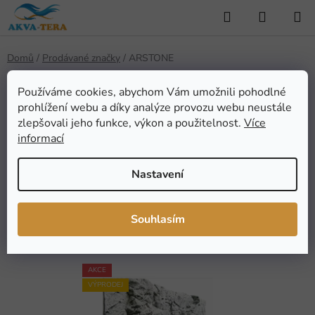
Přejít
Hledat
NÁKUP
na
KOŠÍK
obsah
Domů
/
Prodávané značky
/
ARSTONE
Používáme cookies, abychom Vám umožnili pohodlné
prohlížení webu a díky analýze provozu webu neustále
ARSTONE
zlepšovali jeho funkce, výkon a použitelnost.
Více
informací
Nastavení
FILTROVAT
Ř
Souhlasím
Řadit podle:
Doporučujeme
a
z
V
e
AKCE
ý
VÝPRODEJ
n
p
í