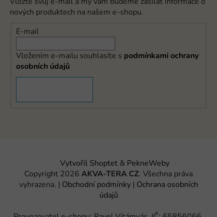
Vložte svůj e-mail a my vám budeme zasílat informace o
nových produktech na našem e-shopu.
E-mail
Vložením e-mailu souhlasíte s
podmínkami ochrany
osobních údajů
PŘIHLÁSIT SE
Vytvořil Shoptet
&
PekneWeby
Copyright 2026
AKVA-TERA CZ
. Všechna práva
vyhrazena.
|
Obchodní podmínky
|
Ochrana osobních
údajů
Provozovatel e-shopu: Pavel Vitámvás, IČ: 65856066,