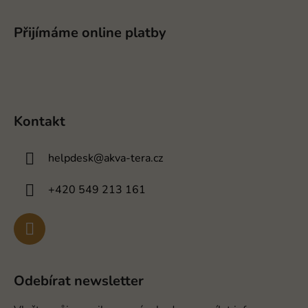
Přijímáme online platby
Kontakt
helpdesk
@
akva-tera.cz
+420 549 213 161
Odebírat newsletter