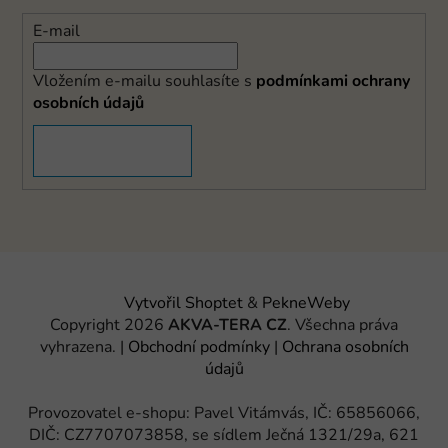
E-mail
Vložením e-mailu souhlasíte s
podmínkami ochrany
osobních údajů
PŘIHLÁSIT SE
Vytvořil Shoptet
&
PekneWeby
Copyright 2026
AKVA-TERA CZ
. Všechna práva
vyhrazena.
|
Obchodní podmínky
|
Ochrana osobních
údajů
Provozovatel e-shopu: Pavel Vitámvás, IČ: 65856066,
DIČ: CZ7707073858, se sídlem Ječná 1321/29a, 621