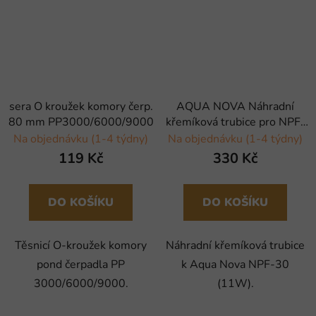
sera O kroužek komory čerp.
AQUA NOVA Náhradní
80 mm PP3000/6000/9000
křemíková trubice pro NPF-
30
Na objednávku (1-4 týdny)
Na objednávku (1-4 týdny)
119 Kč
330 Kč
DO KOŠÍKU
DO KOŠÍKU
Těsnicí O-kroužek komory
Náhradní křemíková trubice
pond čerpadla PP
k Aqua Nova NPF-30
3000/6000/9000.
(11W).