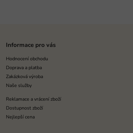
Z
á
p
Informace pro vás
a
t
Hodnocení obchodu
í
Doprava a platba
Zakázková výroba
Naše služby
Reklamace a vrácení zboží
Dostupnost zboží
Nejlepší cena