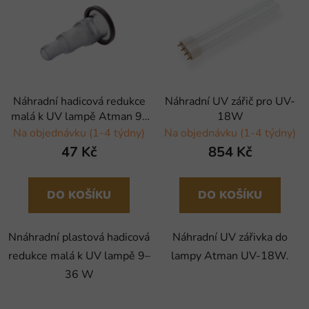
Náhradní hadicová redukce
Náhradní UV zářič pro UV-
malá k UV lampě Atman 9–
18W
36 W
Na objednávku (1-4 týdny)
Na objednávku (1-4 týdny)
47 Kč
854 Kč
DO KOŠÍKU
DO KOŠÍKU
Nnáhradní plastová hadicová
Náhradní UV zářivka do
redukce malá k UV lampě 9–
lampy Atman UV-18W.
36 W