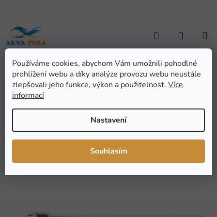
Přejít
na
obsah
Hledat
NÁKUP
KOŠÍK
Používáme cookies, abychom Vám umožnili pohodlné
Domů
/
ZAHRADNÍ JEZÍRKA
/
Náhradní díly
/
UV zářivka pro Resun
prohlížení webu a díky analýze provozu webu neustále
EF-1600U a EF-2800U
UV zářivka pro Resun EF-
zlepšovali jeho funkce, výkon a použitelnost.
Více
informací
1600U a EF-2800U
Nastavení
Průměrné
Neohodnoceno
Podrobnosti hodnocení
hodnocení
Značka:
Tommi
Souhlasím
produktu
je
0,0
z
5