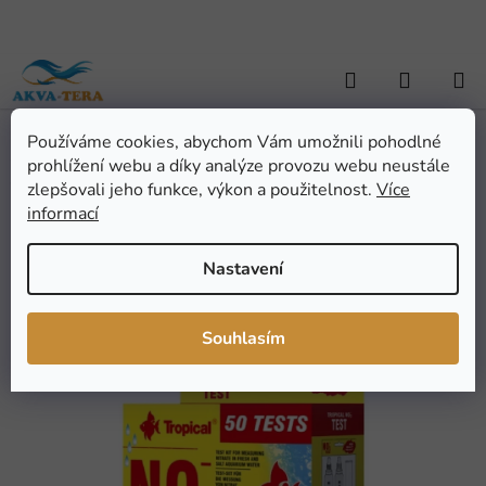
Přejít
na
obsah
Hledat
NÁKUP
KOŠÍK
Používáme cookies, abychom Vám umožnili pohodlné
Domů
/
AKVARISTIKA
/
Úprava a testování vody
/
Testy
/
Tropical
prohlížení webu a díky analýze provozu webu neustále
TEST NO2
Tropical TEST NO2
zlepšovali jeho funkce, výkon a použitelnost.
Více
informací
Průměrné
Neohodnoceno
Podrobnosti hodnocení
Nastavení
hodnocení
Značka:
TROPICAL
produktu
je
Souhlasím
0,0
z
5
hvězdiček.