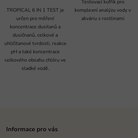
Testovací kufřík pro
TROPICAL 6 IN 1 TEST je
komplexní analýzu vody v
určen pro měření
akváriu s rostlinami
koncentrace dusitanů a
dusičnanů, celkové a
uhličitanové tvrdosti, reakce
pH a také koncentrace
celkového obsahu chlóru ve
sladké vodě.
Z
á
p
Informace pro vás
a