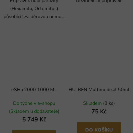
Přípravek hubí parazity
Dezinfekční přípravek.
(Hexamita, Octomitus)
působící tzv. děrovou nemoc.
eSHa 2000 1000 ML
HU-BEN Multimedikal 50ml
Do týdne v e-shopu
Skladem
(3 ks)
75 Kč
(Skladem u dodavatele)
5 749 Kč
DO KOŠÍKU