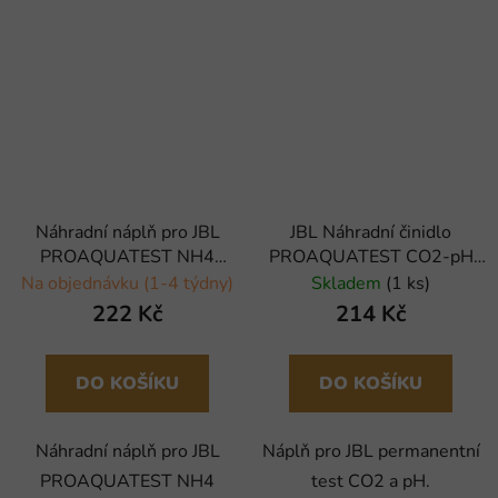
Náhradní náplň pro JBL
JBL Náhradní činidlo
PROAQUATEST NH4
PROAQUATEST CO2-pH
amonium
Permanent REFILL
Na objednávku (1-4 týdny)
Skladem
(1 ks)
222 Kč
214 Kč
DO KOŠÍKU
DO KOŠÍKU
Náhradní náplň pro JBL
Náplň pro JBL permanentní
PROAQUATEST NH4
test CO2 a pH.