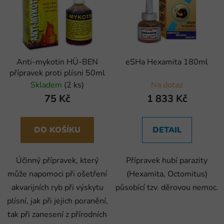
Anti-mykotin HÜ-BEN
eSHa Hexamita 180ml
přípravek proti plísni 50ml
Skladem
(2 ks)
Na dotaz
75 Kč
1 833 Kč
DO KOŠÍKU
DETAIL
Účinný přípravek, který
Přípravek hubí parazity
může napomoci při ošetření
(Hexamita, Octomitus)
akvarijních ryb při výskytu
působící tzv. děrovou nemoc.
plísní, jak při jejich poranění,
tak při zanesení z přírodních