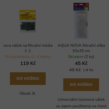
sera sáček na filtrační média
AQUA NOVA filtrační síťka
č. 2
30x35 cm
Na objednávku (1-4 týdny)
Skladem
(2 ks)
119 Kč
45 Kč
49 Kč
(–8 %)
DO KOŠÍKU
DO KOŠÍKU
Obsah 3l.
Univerzální nylonový sáček
se zipem použitelný na různá