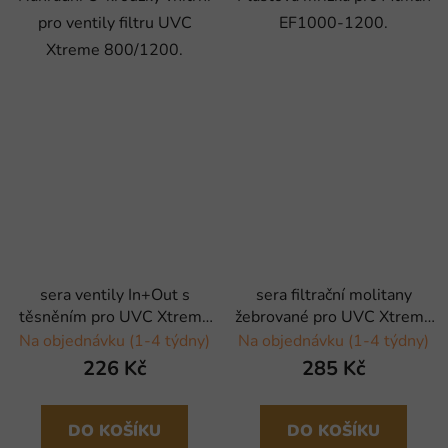
pro ventily filtru UVC
EF1000-1200.
Xtreme 800/1200.
sera ventily In+Out s
sera filtrační molitany
těsněním pro UVC Xtreme
žebrované pro UVC Xtreme
800 - 2 ks
800/1200 - 2 ks
Na objednávku (1-4 týdny)
Na objednávku (1-4 týdny)
226 Kč
285 Kč
DO KOŠÍKU
DO KOŠÍKU