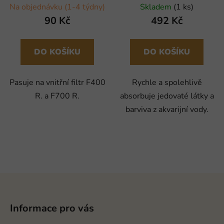
Na objednávku (1-4 týdny)
Skladem
(1 ks)
90 Kč
492 Kč
DO KOŠÍKU
DO KOŠÍKU
Pasuje na vnitřní filtr F400
Rychle a spolehlivě
R. a F700 R.
absorbuje jedovaté látky a
barviva z akvarijní vody.
Z
á
p
Informace pro vás
a