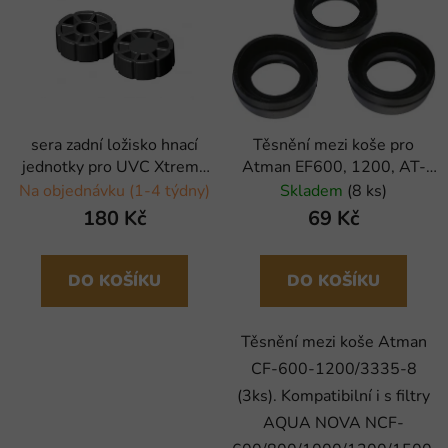
sera zadní ložisko hnací
Těsnění mezi koše pro
jednotky pro UVC Xtreme
Atman EF600, 1200, AT-
800/ 1200 - 2 ks
3335-8, 3 ks
Na objednávku (1-4 týdny)
Skladem
(8 ks)
180 Kč
69 Kč
DO KOŠÍKU
DO KOŠÍKU
Těsnění mezi koše Atman
CF-600-1200/3335-8
(3ks). Kompatibilní i s filtry
AQUA NOVA NCF-