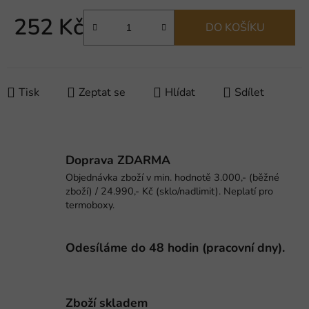
252 Kč
DO KOŠÍKU
Měrná cena:
Tisk
Zeptat se
Hlídat
Sdílet
Doprava ZDARMA
Objednávka zboží v min. hodnotě 3.000,- (běžné
zboží) / 24.990,- Kč (sklo/nadlimit). Neplatí pro
termoboxy.
Odesíláme do 48 hodin (pracovní dny).
Zboží skladem