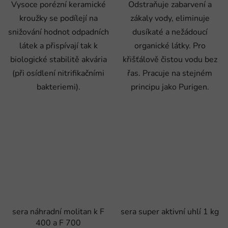
Vysoce porézní keramické
Odstraňuje zabarvení a
kroužky se podílejí na
zákaly vody, eliminuje
snižování hodnot odpadních
dusíkaté a nežádoucí
látek a přispívají tak k
organické látky. Pro
biologické stabilitě akvária
křišťálově čistou vodu bez
(při osídlení nitrifikačními
řas. Pracuje na stejném
bakteriemi).
principu jako Purigen.
sera náhradní molitan k F
sera super aktivní uhlí 1 kg
400 a F 700