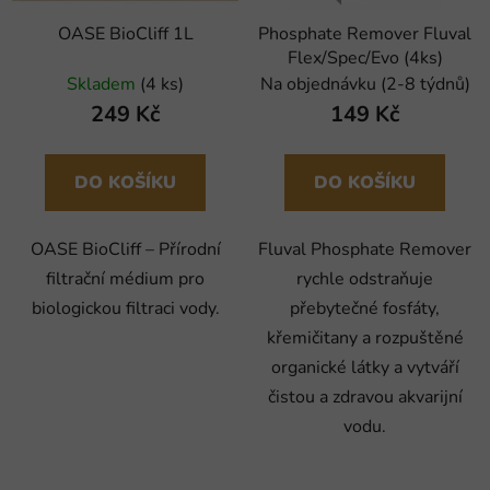
OASE BioCliff 1L
Phosphate Remover Fluval
Flex/Spec/Evo (4ks)
Skladem
(4 ks)
Na objednávku (2-8 týdnů)
249 Kč
149 Kč
DO KOŠÍKU
DO KOŠÍKU
OASE BioCliff – Přírodní
Fluval Phosphate Remover
filtrační médium pro
rychle odstraňuje
biologickou filtraci vody.
přebytečné fosfáty,
křemičitany a rozpuštěné
organické látky a vytváří
čistou a zdravou akvarijní
vodu.