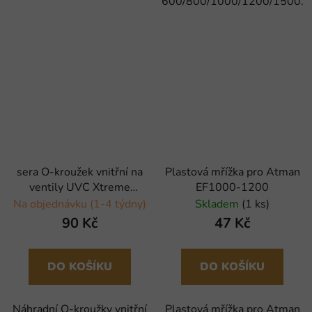
600/800/1000/1200/1500.
sera O-kroužek vnitřní na
Plastová mřížka pro Atman
ventily UVC Xtreme
EF1000-1200
800/1200 - 4 ks
Na objednávku (1-4 týdny)
Skladem
(1 ks)
90 Kč
47 Kč
DO KOŠÍKU
DO KOŠÍKU
Náhradní O-kroužky vnitřní
Plastová mřížka pro Atman