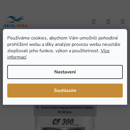
Přejít
na
obsah
Hledat
NÁKUP
KOŠÍK
Používáme cookies, abychom Vám umožnili pohodlné
Domů
/
AKVARISTIKA
/
Akvarijní technika
/
Filtry, náplně a přísl.
/
prohlížení webu a díky analýze provozu webu neustále
Filtrační náplně
/
TETRA Náplň uhlí aktivní Tec IN 300 (4ks)
TETRA Náplň uhlí aktivní
zlepšovali jeho funkce, výkon a použitelnost.
Více
informací
Tec IN 300 (4ks)
Nastavení
Průměrné
Neohodnoceno
Podrobnosti hodnocení
hodnocení
Značka:
Tetra
Souhlasím
produktu
je
0,0
z
5