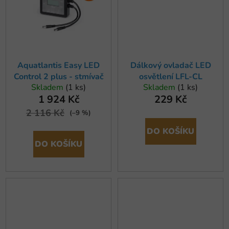
Aquatlantis Easy LED
Dálkový ovladač LED
Control 2 plus - stmívač
osvětlení LFL-CL
Skladem
(1 ks)
Skladem
(1 ks)
1 924 Kč
229 Kč
2 116 Kč
(–9 %)
DO KOŠÍKU
DO KOŠÍKU