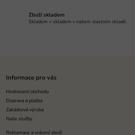
u
Zboží skladem
Skladem = skladem v našem vlastním skladě.
Z
á
p
Informace pro vás
a
t
Hodnocení obchodu
í
Doprava a platba
Zakázková výroba
Naše služby
Reklamace a vrácení zboží