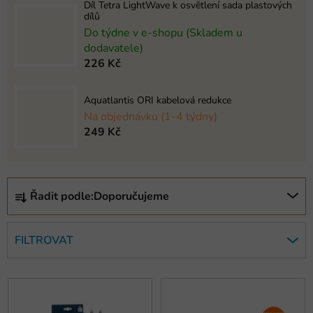
Díl Tetra LightWave k osvětlení sada plastových
dílů
Do týdne v e-shopu (Skladem u
dodavatele)
226 Kč
Aquatlantis ORI kabelová redukce
Na objednávku (1-4 týdny)
249 Kč
Ř
Řadit podle:
Doporučujeme
a
z
e
FILTROVAT
n
í
V
p
ý
r