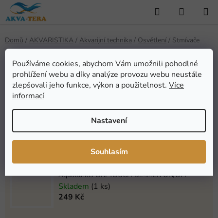
Přejít
Hledat
NÁKUP
na
KOŠÍK
obsah
Domů
/
AKVARISTIKA
/
Akvarijní technika
/
Osvětlení
/
Stmívače
Stmívače
Používáme cookies, abychom Vám umožnili pohodlné
prohlížení webu a díky analýze provozu webu neustále
zlepšovali jeho funkce, výkon a použitelnost.
Více
Nejprodávanější
informací
Nastavení
Aquatlantis ORI čidlo teploty
Na objednávku (1-4 týdny)
499 Kč
Souhlasím
Aquatlantis ORI TOUCH DIMMER ON/OFF
Skladem
(1 ks)
249 Kč