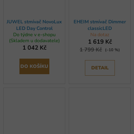
JUWEL stmívač NovoLux
EHEIM stmívač Dimmer
LED Day Control
classicLED
Do týdne v e-shopu
Na dotaz
(Skladem u dodavatele)
1 619 Kč
1 042 Kč
1 799 Kč
(–10 %)
DO KOŠÍKU
DETAIL