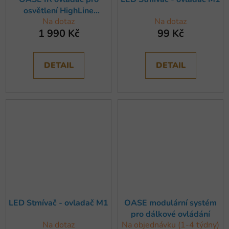
osvětlení HighLine
Na dotaz
Na dotaz
Premium (x)
1 990 Kč
99 Kč
DETAIL
DETAIL
LED Stmívač - ovladač M1
OASE modulární systém
pro dálkové ovládání
Na dotaz
Na objednávku (1-4 týdny)