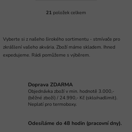
21
položek celkem
O
v
l
á
Vyberte si z našeho širokého sortimentu - stmívače pro
d
zkrášlení vašeho akvária. Zboží máme skladem. Ihned
a
c
expedujeme. Rádi pomůžeme s výběrem.
í
p
r
v
Doprava ZDARMA
k
Objednávka zboží v min. hodnotě 3.000,-
y
(běžné zboží) / 24.990,- Kč (sklo/nadlimit).
v
Neplatí pro termoboxy.
ý
p
i
Odesíláme do 48 hodin (pracovní dny).
s