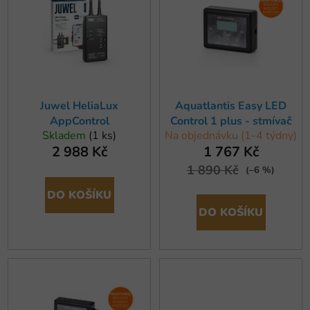
p
o
i
d
s
u
p
k
r
t
o
ů
Juwel HeliaLux
Aquatlantis Easy LED
d
AppControl
Control 1 plus - stmívač
u
Skladem
(1 ks)
Na objednávku (1-4 týdny)
k
2 988 Kč
1 767 Kč
t
1 890 Kč
(–6 %)
ů
DO KOŠÍKU
DO KOŠÍKU