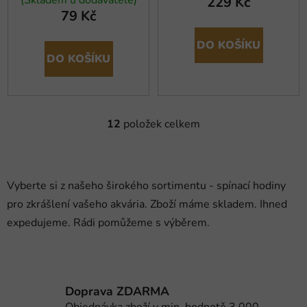
229 Kč
79 Kč
DO KOŠÍKU
DO KOŠÍKU
12
položek celkem
O
v
l
á
Vyberte si z našeho širokého sortimentu - spínací hodiny
d
pro zkrášlení vašeho akvária. Zboží máme skladem. Ihned
a
c
expedujeme. Rádi pomůžeme s výběrem.
í
p
r
v
Doprava ZDARMA
k
Objednávka zboží v min. hodnotě 3.000,-