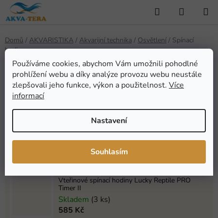
Přejít
Hledat
NÁKUP
na
KOŠÍK
obsah
Domů
/
AKVARISTIKA
/
Akvarijní technika
/
Osvětlení
/
Spínací
hodiny
Používáme cookies, abychom Vám umožnili pohodlné
Spínací hodiny
prohlížení webu a díky analýze provozu webu neustále
zlepšovali jeho funkce, výkon a použitelnost.
Více
informací
Nejprodávanější
Nastavení
Spínací zásuvka s časovačem
Skladem
(2 ks)
Souhlasím
119 Kč
Vteřinové spínací hodiny Lucky Reptile PRO
Timer II
Skladem
(3 ks)
585 Kč