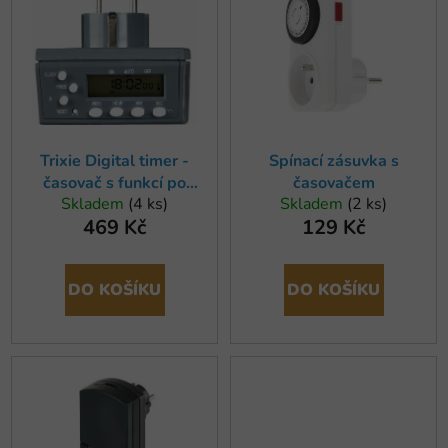
r
p
o
i
d
s
u
p
k
r
t
o
ů
Trixie Digital timer -
Spínací zásuvka s
d
časovač s funkcí po
časovačem
u
Skladem
(4 ks)
Skladem
(2 ks)
vteřinách, 7 x 7 cm
k
469 Kč
129 Kč
t
ů
DO KOŠÍKU
DO KOŠÍKU