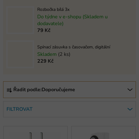
Rozbočka bílá 3x
Do týdne v e-shopu (Skladem u
dodavatele)
79 Kč
Spínací zásuvka s časovačem, digitální
Skladem
(2 ks)
229 Kč
Ř
Řadit podle:
Doporučujeme
a
z
e
FILTROVAT
n
í
V
p
ý