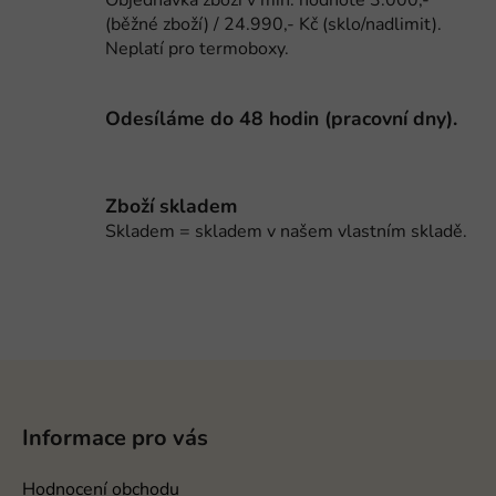
y
(běžné zboží) / 24.990,- Kč (sklo/nadlimit).
v
Neplatí pro termoboxy.
ý
p
i
Odesíláme do 48 hodin (pracovní dny).
s
u
Zboží skladem
Skladem = skladem v našem vlastním skladě.
Z
á
p
Informace pro vás
a
t
Hodnocení obchodu