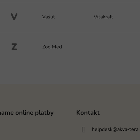
V
Vašut
Vitakraft
Z
Zoo Med
mame online platby
Kontakt
helpdesk
@
akva-tera