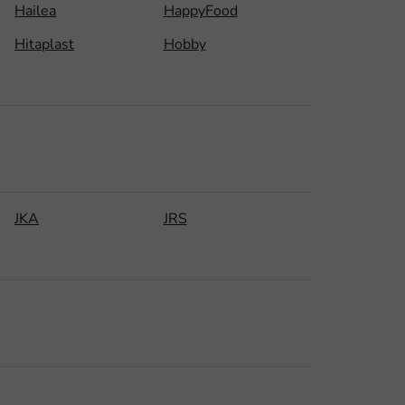
Hailea
HappyFood
Hitaplast
Hobby
JKA
JRS