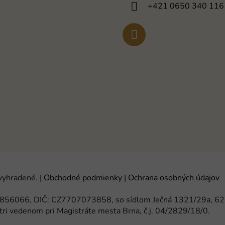
+421 0650 340 116
 vyhradené.
|
Obchodné podmienky
|
Ochrana osobných údajov
 65856066, DIČ: CZ7707073858, so sídlom Ječná 1321/29a, 6
tri vedenom pri Magistráte mesta Brna, č.j. 04/2829/18/0.