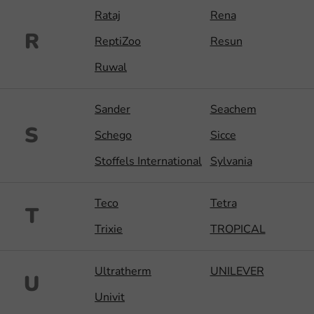
Rataj
Rena
R
ReptiZoo
Resun
Ruwal
Sander
Seachem
S
Schego
Sicce
Stoffels International
Sylvania
Teco
Tetra
T
Trixie
TROPICAL
Ultratherm
UNILEVER
U
Univit