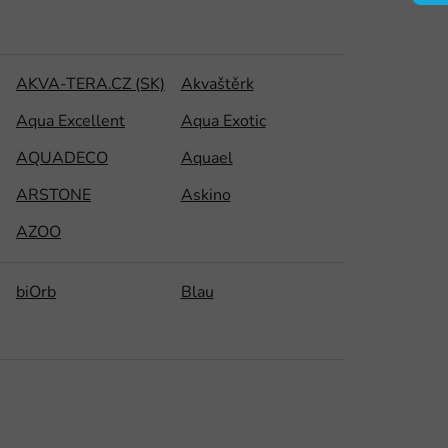
AKVA-TERA.CZ (SK)
Akvaštěrk
Aqua Excellent
Aqua Exotic
AQUADECO
Aquael
ARSTONE
Askino
AZOO
biOrb
Blau