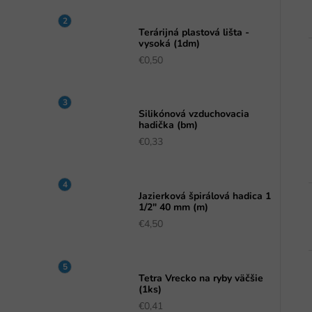
a
n
Terárijná plastová lišta -
e
vysoká (1dm)
l
€0,50
Silikónová vzduchovacia
hadička (bm)
€0,33
Jazierková špirálová hadica 1
1/2" 40 mm (m)
€4,50
Tetra Vrecko na ryby väčšie
(1ks)
€0,41