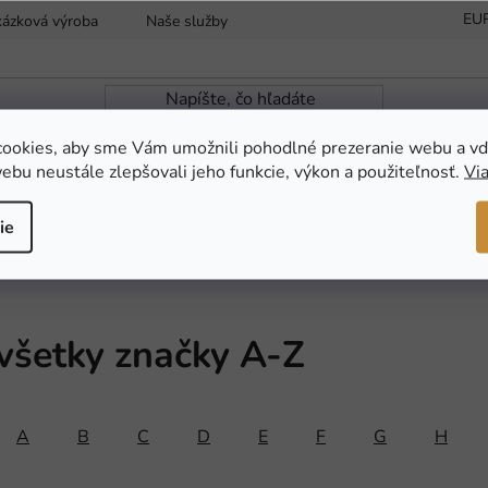
EU
kázková výroba
Naše služby
Reklamácia a vrátenie tovaru
ookies, aby sme Vám umožnili pohodlné prezeranie webu a vď
ebu neustále zlepšovali jeho funkcie, výkon a použiteľnosť.
Via
ZÁHRADNÁ JAZIERKA
NOVINKY
AKC
ie
všetky značky A-Z
A
B
C
D
E
F
G
H