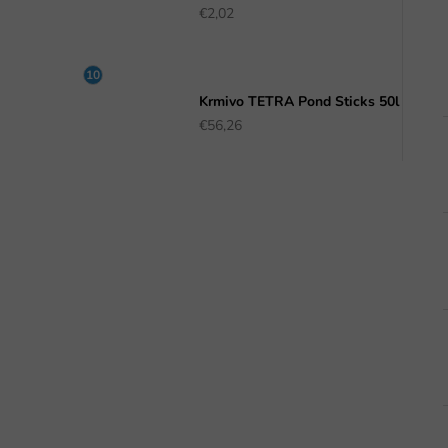
€2,02
Krmivo TETRA Pond Sticks 50l
€56,26