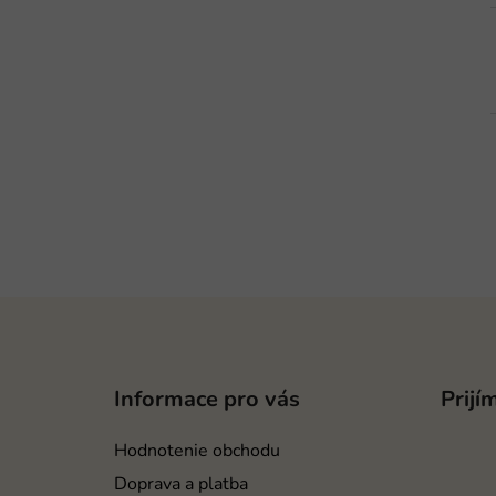
Z
á
p
Informace pro vás
Prijí
ä
t
Hodnotenie obchodu
i
Doprava a platba