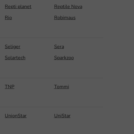
Repti planet
Reptile Nova
Rio
Robimaus
Seliger
Sera
Solartech
Sparkzoo
TNP
Tommi
UnionStar
UniStar