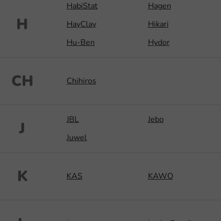
HabiStat
Hagen
H
HayClay
Hikari
Hu-Ben
Hydor
CH
Chihiros
JBL
Jebo
J
Juwel
K
KAS
KAWO