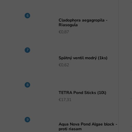
Cladophora aegagropila -
Riasoguĺa
€0,87
Spätný ventil modrý (1ks)
€0,62
TETRA Pond Sticks (10l)
€17,31
Aqua Nova Pond Algae block -
proti riasam