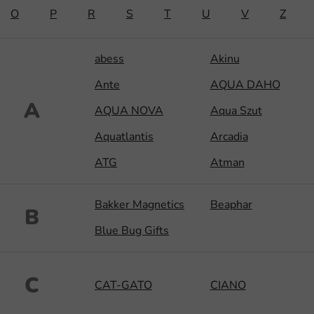
O
P
R
S
T
U
V
Z
abess
Akinu
Ante
AQUA DAHO
A
AQUA NOVA
Aqua Szut
Aquatlantis
Arcadia
ATG
Atman
Bakker Magnetics
Beaphar
B
Blue Bug Gifts
C
CAT-GATO
CIANO