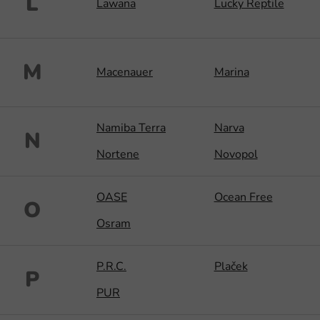
L
Lawana
Lucky Reptile
M
Macenauer
Marina
Namiba Terra
Narva
N
Nortene
Novopol
OASE
Ocean Free
O
Osram
P.R.C.
Plaček
P
PUR