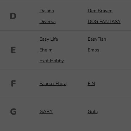
Dajana
Den Braven
D
Diversa
DOG FANTASY
Easy Life
EasyFish
E
Eheim
Emos
Exot Hobby
F
Fauna i Flora
FIN
G
GABY
Gola