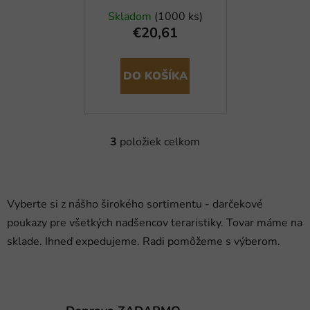
Skladom
(1000 ks)
€20,61
DO KOŠÍKA
3
položiek celkom
O
v
l
á
Vyberte si z nášho širokého sortimentu - darčekové
d
poukazy pre všetkých nadšencov teraristiky. Tovar máme na
a
c
sklade. Ihneď expedujeme. Radi pomôžeme s výberom.
i
e
p
r