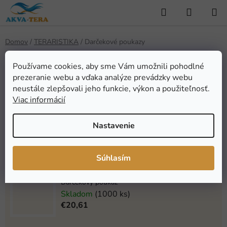
Prejsť
Hľadať
NÁKUP
na
KOŠÍK
obsah
Domov
/
TERARISTIKA
/
Darčekové poukazy
Darčekové poukazy
Používame cookies, aby sme Vám umožnili pohodlné
prezeranie webu a vďaka analýze prevádzky webu
neustále zlepšovali jeho funkcie, výkon a použiteľnosť.
Najpredávanejšie
Viac informácií
Nastavenie
Darčekový poukaz
Skladom
(1000 ks)
€41,21
Súhlasím
Darčekový poukaz
Skladom
(1000 ks)
€20,61