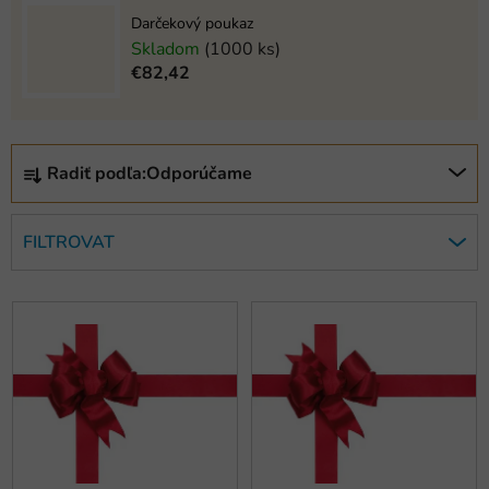
Darčekový poukaz
Skladom
(1000 ks)
€82,42
R
Radiť podľa:
Odporúčame
a
d
e
FILTROVAT
n
i
V
e
ý
p
p
r
i
o
s
d
p
u
r