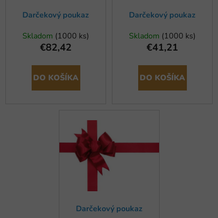
k
o
t
Darčekový poukaz
Darčekový poukaz
d
o
u
Skladom
(1000 ks)
Skladom
(1000 ks)
v
k
€82,42
€41,21
t
o
DO KOŠÍKA
DO KOŠÍKA
v
Darčekový poukaz