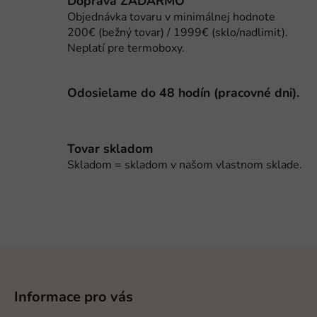
Doprava ZADARMO
v
Objednávka tovaru v minimálnej hodnote
k
200€ (bežný tovar) / 1999€ (sklo/nadlimit).
y
Neplatí pre termoboxy.
v
ý
p
Odosielame do 48 hodín (pracovné dni).
i
s
u
Tovar skladom
Skladom = skladom v našom vlastnom sklade.
Z
á
p
Informace pro vás
ä