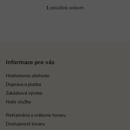
1
položiek celkom
O
v
l
á
d
a
Z
c
á
i
p
e
Informace pro vás
ä
p
r
t
Hodnotenie obchodu
v
i
Doprava a platba
k
e
y
Zakázková výroba
v
Naše služby
ý
p
Reklamácia a vrátenie tovaru
i
Dostupnosť tovaru
s