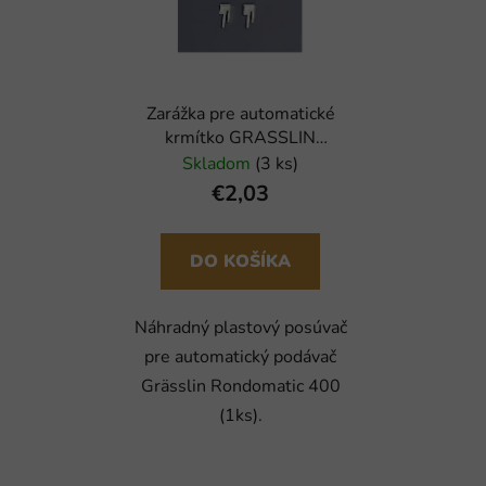
i
e
s
p
p
r
r
o
Zarážka pre automatické
o
d
krmítko GRASSLIN
d
u
Rondomatic 400 (1ks)
Skladom
(3 ks)
u
k
€2,03
k
t
t
o
o
DO KOŠÍKA
v
v
Náhradný plastový posúvač
pre automatický podávač
Grässlin Rondomatic 400
(1ks).