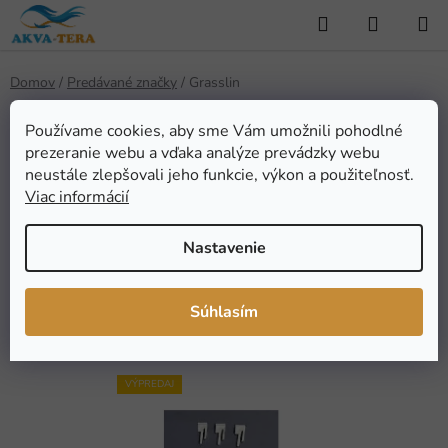
Prejsť
Hľadať
NÁKUP
na
KOŠÍK
obsah
Domov
/
Predávané značky
/
Grasslin
Používame cookies, aby sme Vám umožnili pohodlné
prezeranie webu a vďaka analýze prevádzky webu
Grasslin
neustále zlepšovali jeho funkcie, výkon a použiteľnosť.
Viac informácií
Nastavenie
FILTROVAT
R
Súhlasím
Radiť podľa:
Odporúčame
a
d
V
e
VÝPREDAJ
ý
n
p
i