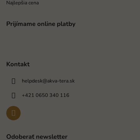
u
Najlepšia cena
Prijímame online platby
Kontakt
helpdesk
@
akva-tera.sk
+421 0650 340 116
Odoberať newsletter