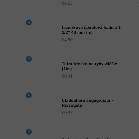
€0,33
Jazierková špirálová hadica 1
1/2" 40 mm (m)
€4,50
Tetra Vrecko na ryby väčšie
(1ks)
€0,41
Cladophora aegagropila -
Riasoguĺa
€0,87