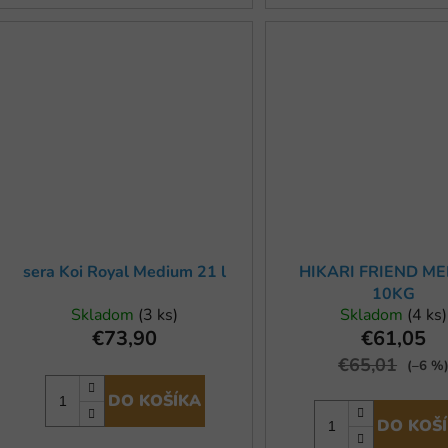
sera Koi Royal Medium 21 l
HIKARI FRIEND M
10KG
Skladom
(3 ks)
Skladom
(4 ks)
€73,90
€61,05
€65,01
(–6 %
DO KOŠÍKA
DO KOŠ