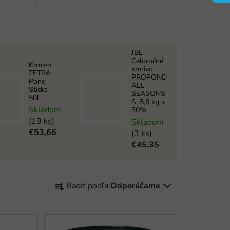
JBL
Celoročné
Krmivo
krmivo
TETRA
PROPOND
Pond
ALL
Sticks
SEASONS
50l
S, 5,8 kg +
Skladom
30%
(19 ks)
Skladom
€53,66
(3 ks)
€45,35
R
Radiť podľa:
Odporúčame
a
d
e