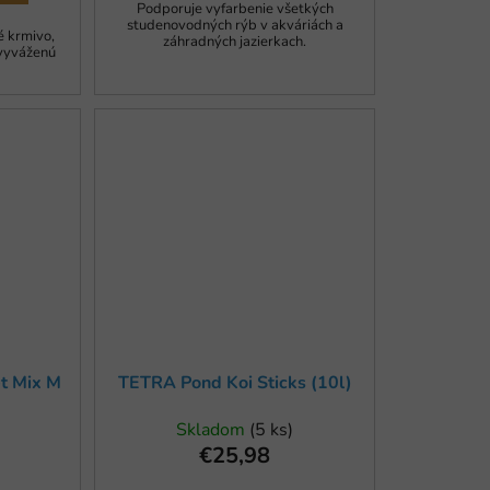
Podporuje vyfarbenie všetkých
studenovodných rýb v akváriách a
 krmivo,
záhradných jazierkach.
vyváženú
t Mix M
TETRA Pond Koi Sticks (10l)
Skladom
(5 ks)
€25,98