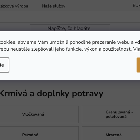
EU
kázková výroba
Naše služby
Reklamácia a vrátenie tovaru
ookies, aby sme Vám umožnili pohodlné prezeranie webu a vď
ebu neustále zlepšovali jeho funkcie, výkon a použiteľnosť.
Via
ZÁHRADNÁ JAZIERKA
NOVINKY
AKC
ie
travy
Krmivá a doplnky potravy
Granulovaná -
Vločkovaná
peletovaná
Prírodné
Mrazená