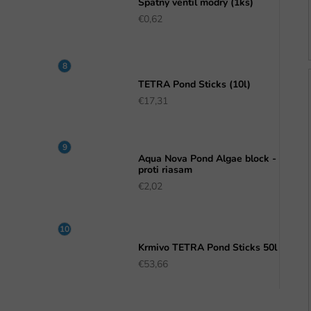
Spätný ventil modrý (1ks)
€0,62
TETRA Pond Sticks (10l)
€17,31
Aqua Nova Pond Algae block -
proti riasam
€2,02
Krmivo TETRA Pond Sticks 50l
€53,66