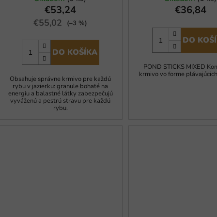
€53,24
€36,84
€55,02
(–3 %)
DO KOŠ
DO KOŠÍKA
POND STICKS MIXED Kom
krmivo vo forme plávajúcich
Obsahuje správne krmivo pre každú
rybu v jazierku: granule bohaté na
energiu a balastné látky zabezpečujú
vyváženú a pestrú stravu pre každú
rybu.