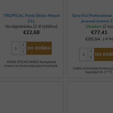
TROPICAL Pond Sticks Mixed
Sera Koi Professional
21L
jesenné krmivo 2
Na objednávku (2-8 týždňov)
Skladom
(2 ks)
€22,68
€77,41
€85,54
(–9 %
DO KOŠÍKA
DO KOŠ
POND STICKS MIXED Kompletné
krmivo vo forme plávajúcich tyčiniek.
Ľahko stráviteľné krmivo pr
teplotách 8-17 °C