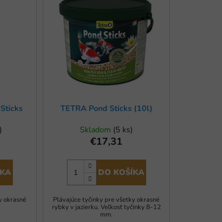
n
i
e
p
r
o
d
u
k
Sticks
TETRA Pond Sticks (10l)
t
o
)
Skladom
(5 ks)
€17,31
v
ÍKA
DO KOŠÍKA
y okrasné
Plávajúce tyčinky pre všetky okrasné
rybky v jazierku. Veľkosť tyčinky 8-12
mm.