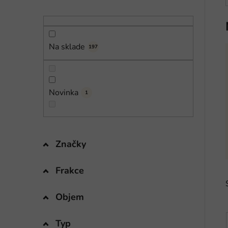
n
e
l
Na sklade
197
Novinka
1
Značky
Frakce
Objem
Typ