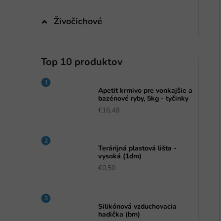
Živočichové
i
Top 10 produktov
Apetit krmivo pre vonkajšie a
bazénové ryby, 5kg - tyčinky
€16,48
Terárijná plastová lišta -
vysoká (1dm)
€0,50
Silikónová vzduchovacia
hadička (bm)