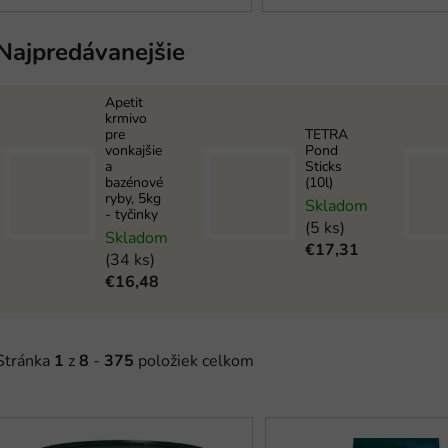
Najpredávanejšie
Apetit
krmivo
pre
TETRA
vonkajšie
Pond
a
Sticks
bazénové
(10l)
ryby, 5kg
Skladom
- tyčinky
(5 ks)
Skladom
€17,31
(34 ks)
€16,48
Stránka
1
z
8
-
375
položiek celkom
V