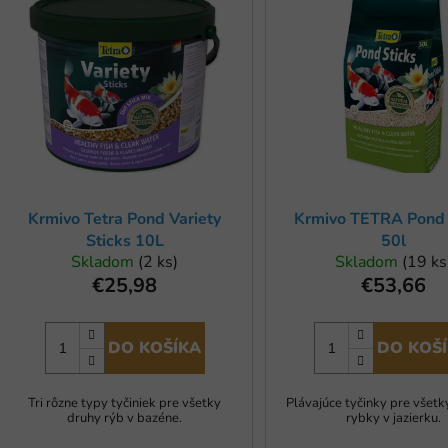
ý
p
s
p
r
o
d
u
Krmivo Tetra Pond Variety
Krmivo TETRA Pond 
k
Sticks 10L
50l
t
Skladom
(2 ks)
Skladom
(19 ks
o
€25,98
€53,66
v
DO KOŠÍKA
DO KOŠ
Tri rôzne typy tyčiniek pre všetky
Plávajúce tyčinky pre všetk
druhy rýb v bazéne.
rybky v jazierku.