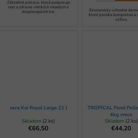
Základná potrava, ktorá podporuje
rast a zdravie všetkých mladých a
Ekonomicky výhodné denné
dospievajúcich koi.
ktoré ponúka kompletnú a 
výživu.
sera Koi Royal Large 21 l
TROPICAL Pond Pelle
4kg vrece
Skladom
(2 ks)
Skladom
(2 ks)
€66,50
€44,20