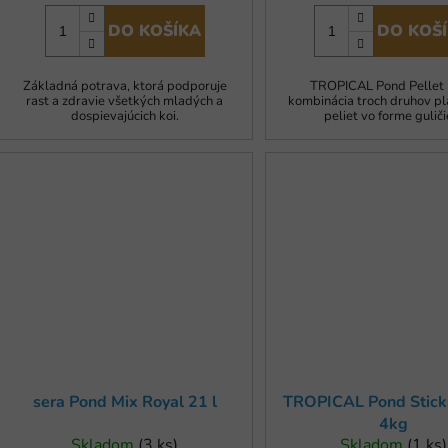
DO KOŠÍKA
DO KOŠ
Základná potrava, ktorá podporuje
TROPICAL Pond Pellet 
rast a zdravie všetkých mladých a
kombinácia troch druhov pl
dospievajúcich koi.
peliet vo forme guliči
sera Pond Mix Royal 21 l
TROPICAL Pond Stick
4kg
Skladom
(3 ks)
Skladom
(1 ks)