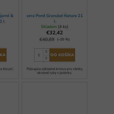
 jarné &
sera Pond Granulat Nature 21
1 l
l
Skladom
(4 ks)
€32,42
€40,89
)
(–20 %)
ÍKA
DO KOŠÍKA
e Koi pri
Plávajúce základné krmivo pre všetky
.
okrasné ryby v jazierku.