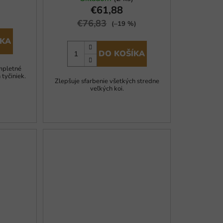
€61,88
€76,83
(–19 %)
ÍKA
DO KOŠÍKA
pletné
 tyčiniek.
Zlepšuje sfarbenie všetkých stredne
veľkých koi.