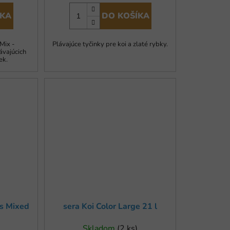
ÍKA
DO KOŠÍKA
Mix -
Plávajúce tyčinky pre koi a zlaté rybky.
ávajúcich
ek.
s Mixed
sera Koi Color Large 21 l
Skladom
(2 ks)