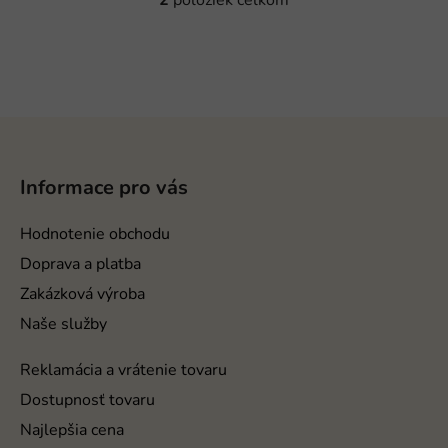
2
položiek celkom
O
v
l
á
d
a
Z
c
á
i
p
e
Informace pro vás
ä
p
r
t
Hodnotenie obchodu
v
i
Doprava a platba
k
e
y
Zakázková výroba
v
Naše služby
ý
p
Reklamácia a vrátenie tovaru
i
Dostupnosť tovaru
s
u
Najlepšia cena