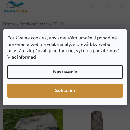
Prejsť
Hľadať
NÁKUP
na
KOŠÍK
obsah
Domov
/
Predávané značky
/
PUR
Používame cookies, aby sme Vám umožnili pohodlné
prezeranie webu a vďaka analýze prevádzky webu
PUR
neustále zlepšovali jeho funkcie, výkon a použiteľnosť.
Viac informácií
Nastavenie
FILTROVAT
R
Súhlasím
Radiť podľa:
Odporúčame
a
d
V
e
ý
n
p
i