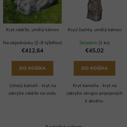
i
e
s
p
p
r
r
o
Kryt nádrže, umělý kámen
Krycí šachta, umělý kámen
o
d
d
u
Na objednávku (2-8 týždňov)
Skladom
(1 ks)
u
k
€412,64
€45,02
k
t
t
o
o
DO KOŠÍKA
DO KOŠÍKA
v
v
Umelý kameň - kryt na
Kryt kameňa - kryt na
zakrytie nádrže na vodu.
zakrytie okrajov pripojených
k akváriu.