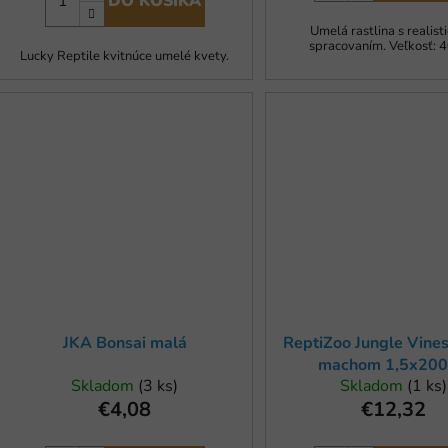
DO KOŠÍKA
Umelá rastlina s realis
spracovaním. Veľkosť: 4
Lucky Reptile kvitnúce umelé kvety.
JKA Bonsai malá
ReptiZoo Jungle Vines
machom 1,5x20
Skladom
(3 ks)
Skladom
(1 ks)
€4,08
€12,32