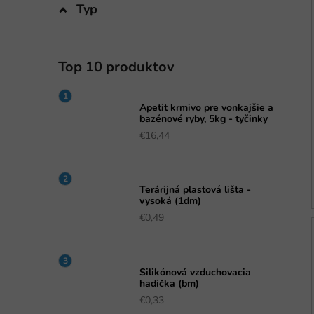
Typ
Top 10 produktov
Apetit krmivo pre vonkajšie a
bazénové ryby, 5kg - tyčinky
€16,44
Terárijná plastová lišta -
vysoká (1dm)
€0,49
Silikónová vzduchovacia
hadička (bm)
€0,33