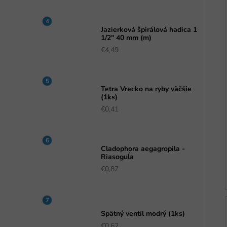
Jazierková špirálová hadica 1
1/2" 40 mm (m)
€4,49
Tetra Vrecko na ryby väčšie
(1ks)
€0,41
Cladophora aegagropila -
Riasoguĺa
€0,87
Spätný ventil modrý (1ks)
€0,62