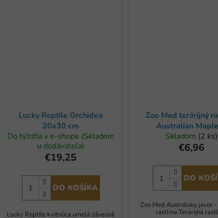
Lucky Reptile Orchidea
Zoo Med terárijný ra
20x30 cm
Australian Mapl
Do týždňa v e-shope (Skladom
Skladom
(2 ks)
u dodávateľa)
€6,96
€19,25
DO KOŠ
DO KOŠÍKA
Zoo Med Austrálsky javor -
rastlina Terarijná rastl
Lucky Reptile kvitnúca umelá závesná