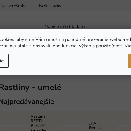
EU
kázková výroba
Naše služby
Reklamácia a vrátenie tovaru
ookies, aby sme Vám umožnili pohodlné prezeranie webu a vď
ebu neustále zlepšovali jeho funkcie, výkon a použiteľnosť.
Via
ZÁHRADNÁ JAZIERKA
NOVINKY
AKC
ie
Rastliny - umelé
Najpredávanejšie
Rastlina
REPTI
JKA
PLANET
Bonsai
kapradie