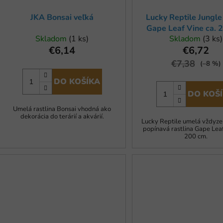
u
JKA Bonsai veľká
Lucky Reptile Jungle
k
Gape Leaf Vine ca. 
t
Skladom
(1 ks)
Skladom
(3 ks)
o
€6,14
€6,72
v
€7,38
(–8 %)
DO KOŠÍKA
DO KOŠ
Umelá rastlina Bonsai vhodná ako
dekorácia do terárií a akvárií.
Lucky Reptile umelá vždyze
popínavá rastlina Gape Leaf
200 cm.