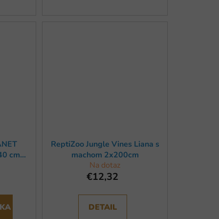
LANET
ReptiZoo Jungle Vines Liana s
40 cm
machom 2x200cm
Na dotaz
€12,32
ÍKA
DETAIL