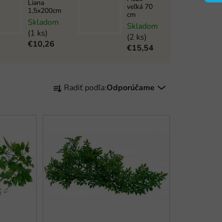
Liana
veľká 70
1,5x200cm
cm
Skladom
Skladom
(1 ks)
(2 ks)
€10,26
€15,54
R
Radiť podľa:
Odporúčame
a
d
e
n
i
e
p
r
o
d
u