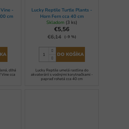
k
 Vine -
Lucky Reptile Turtle Plants -
t
200 cm
Horn Fern cca 40 cm
o
Skladom
(3 ks)
€5,56
v
€6,14
(–9 %)
ÍKA
DO KOŠÍKA
lená, dlhá
Lucky Reptile umelá rastlina do
 Vine cca
akvaterárií s vodnými korytnačkami -
papraď rohatá cca 40 cm