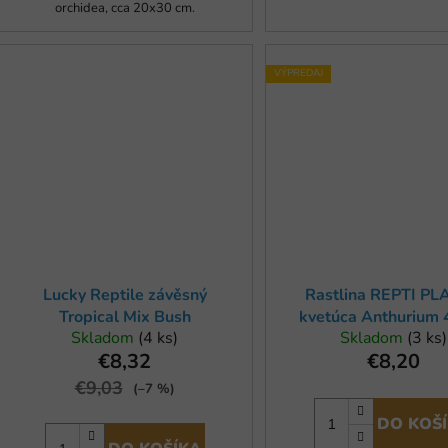
orchidea, cca 20x30 cm.
VÝPREDAJ
Lucky Reptile závěsný
Rastlina REPTI P
Tropical Mix Bush
kvetúca Anthurium 
Skladom
(4 ks)
Skladom
(3 ks)
(1ks)
€8,32
€8,20
€9,03
(–7 %)
DO KOŠ