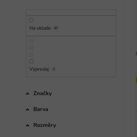
n
e
l
Na sklade
47
Výpredaj
2
Značky
i
Barva
Rozměry