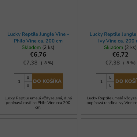
Lucky Reptile Jungle Vine -
Lucky Reptile Jungle
Philo Vine ca. 200 cm
Ivy Vine ca. 200
Skladom
(2 ks)
Skladom
(2 ks)
€6,76
€6,72
€7,38
€7,38
(–8 %)
(–8 %)
DO KOŠÍKA
DO KOŠ
Lucky Reptile umelá vždyzelená, dlhá
Lucky Reptile umelá vždyze
popínavá rastlina Phile Vine cca 200
popínavá rastlina Ivy Vine c
cm.