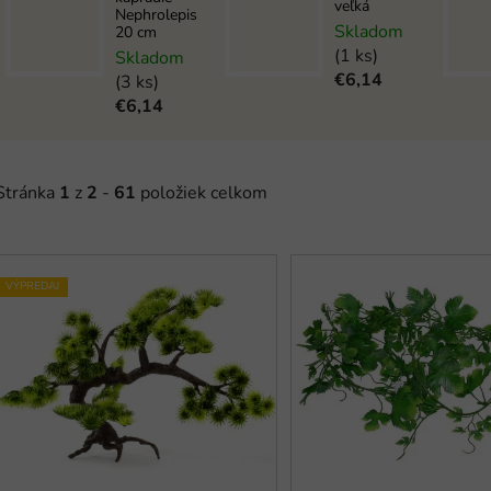
veľká
Nephrolepis
Skladom
20 cm
(1 ks)
Skladom
€6,14
(3 ks)
€6,14
Stránka
1
z
2
-
61
položiek celkom
V
ý
VÝPREDAJ
p
s
p
r
o
d