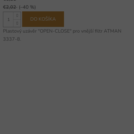
€2,02
(–40 %)
DO KOŠÍKA
Plastový uzávěr "OPEN-CLOSE" pro vnější filtr ATMAN
3337-8.