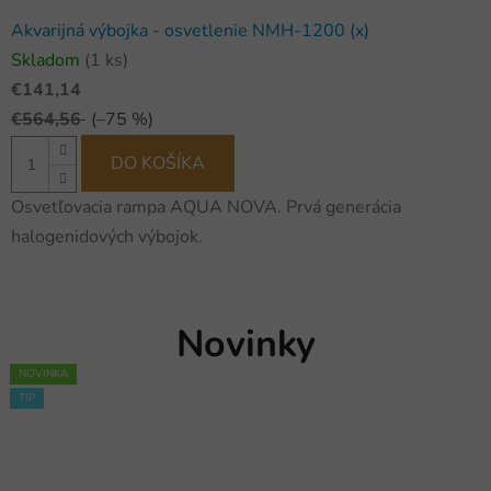
Akvarijná výbojka - osvetlenie NMH-1200 (x)
Skladom
(1 ks)
€141,14
€564,56
(–75 %)
DO KOŠÍKA
Osvetľovacia rampa AQUA NOVA. Prvá generácia
halogenidových výbojok.
Novinky
NOVINKA
NOVINKA
NOVINKA
NOVINKA
NOVINKA
NOVINKA
NOVINKA
NOVINKA
NOVINKA
NOVINKA
NOVINKA
NOVINKA
NOVINKA
NOVINKA
NOVINKA
NOVINKA
NOVINKA
NOVINKA
NOVINKA
NOVINKA
NOVINKA
NOVINKA
NOVINKA
NOVINKA
TIP
TIP
TIP