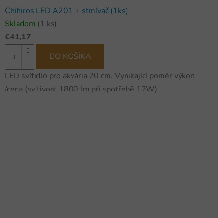
Chihiros LED A201 + stmívač (1ks)
Skladom
(1 ks)
€41,17
DO KOŠÍKA
LED svítidlo pro akvária 20 cm. Vynikající poměr výkon
/cena (svítivost 1800 lm při spotřebě 12W).