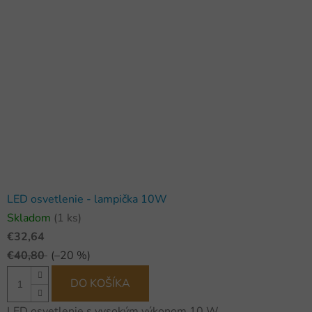
LED osvetlenie - lampička 10W
Skladom
(1 ks)
€32,64
€40,80
(–20 %)
DO KOŠÍKA
LED osvetlenie s vysokým výkonom 10 W.