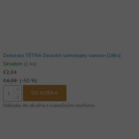
Dekorace TETRA DecoArt samolepky vianoce (18ks)
Skladom
(1 ks)
€2,04
€4,08
(–50 %)
DO KOŠÍKA
Nálepky do akvária s vianočnými motívmi.