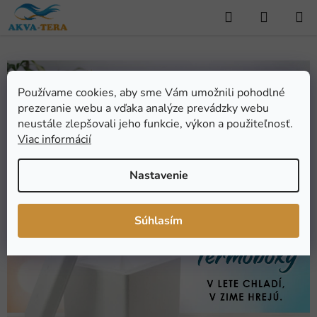
Prejsť
Hľadať
NÁKUP
na
KOŠÍK
obsah
A
k
Používame cookies, aby sme Vám umožnili pohodlné
prezeranie webu a vďaka analýze prevádzky webu
v
neustále zlepšovali jeho funkcie, výkon a použiteľnosť.
Predchádzajúce
Nas
Viac informácií
á
r
Nastavenie
i
a
Súhlasím
,
t
e