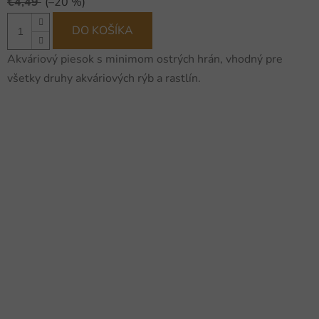
€4,49
(–20 %)
DO KOŠÍKA
Akváriový piesok s minimom ostrých hrán, vhodný pre
všetky druhy akváriových rýb a rastlín.