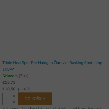
Trixie HeatSpot Pre Halogen Žiarovka Basking SpotLamp
100W
Skladom
(3 ks)
€15,73
€18,50
(–14 %)
DO KOŠÍKA
Halogénová bodová lampa so širokým spektrom žiarenia