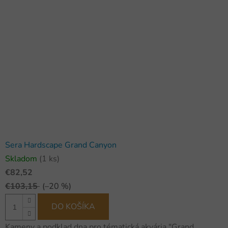
Sera Hardscape Grand Canyon
Skladom
(1 ks)
€82,52
€103,15
(–20 %)
DO KOŠÍKA
Kameny a podklad dna pro tématická akvária "Grand