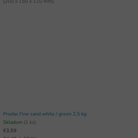
(200 x 150 x 110 mm).
Prodac Fine sand white / green 2,5 kg
Skladom
(1 ks)
€3,59