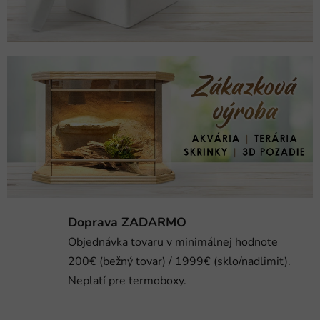
r
á
r
i
a
a
z
á
h
Doprava ZADARMO
Objednávka tovaru v minimálnej hodnote
r
200€ (bežný tovar) / 1999€ (sklo/nadlimit).
a
Neplatí pre termoboxy.
d