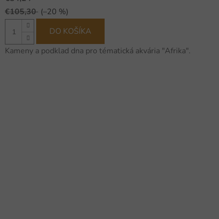
€105,30
(–20 %)
DO KOŠÍKA
Kameny a podklad dna pro tématická akvária "Afrika".