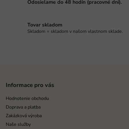
Odosielame do 48 hodín (pracovné dni).
i
s
u
Tovar skladom
Skladom = skladom v našom vlastnom sklade.
Z
á
p
Informace pro vás
ä
t
Hodnotenie obchodu
i
Doprava a platba
e
Zakázková výroba
Naše služby