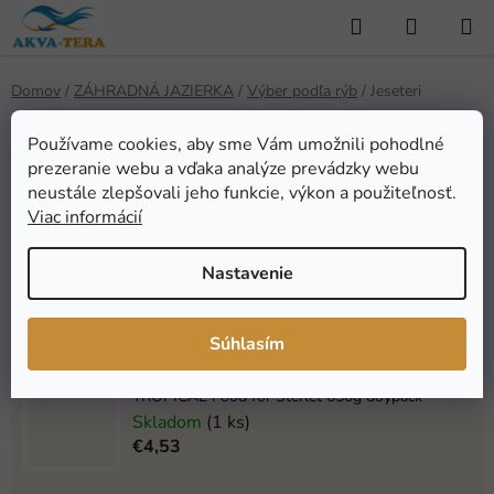
Prejsť
Hľadať
NÁKUP
na
KOŠÍK
obsah
Domov
/
ZÁHRADNÁ JAZIERKA
/
Výber podľa rýb
/
Jeseteri
Jeseteri
Používame cookies, aby sme Vám umožnili pohodlné
prezeranie webu a vďaka analýze prevádzky webu
neustále zlepšovali jeho funkcie, výkon a použiteľnosť.
Najpredávanejšie
Viac informácií
Nastavenie
TETRA Pond Sterlet Sticks (1l)
Skladom
(1 ks)
€10,80
Súhlasím
TROPICAL Food for Sterlet 650g doypack
Skladom
(1 ks)
€4,53