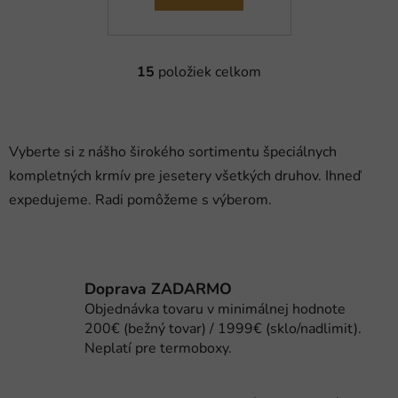
15
položiek celkom
O
v
l
á
Vyberte si z nášho širokého sortimentu špeciálnych
d
kompletných krmív pre jesetery všetkých druhov. Ihneď
a
c
expedujeme. Radi pomôžeme s výberom.
i
e
p
r
Doprava ZADARMO
v
Objednávka tovaru v minimálnej hodnote
k
200€ (bežný tovar) / 1999€ (sklo/nadlimit).
y
Neplatí pre termoboxy.
v
ý
p