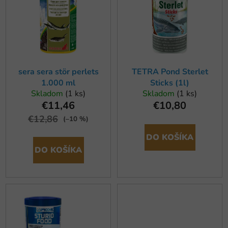
r
i
o
s
d
p
u
r
k
o
t
sera sera stör perlets
TETRA Pond Sterlet
d
1.000 ml
Sticks (1l)
o
u
Skladom
(1 ks)
Skladom
(1 ks)
v
k
€11,46
€10,80
t
€12,86
(–10 %)
o
DO KOŠÍKA
v
DO KOŠÍKA