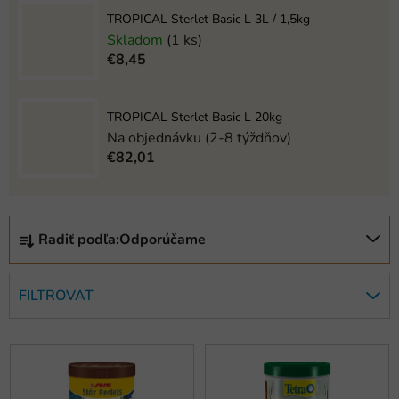
TROPICAL Sterlet Basic L 3L / 1,5kg
Skladom
(1 ks)
€8,45
TROPICAL Sterlet Basic L 20kg
Na objednávku (2-8 týždňov)
€82,01
R
Radiť podľa:
Odporúčame
a
d
e
FILTROVAT
n
i
V
e
ý
p
p