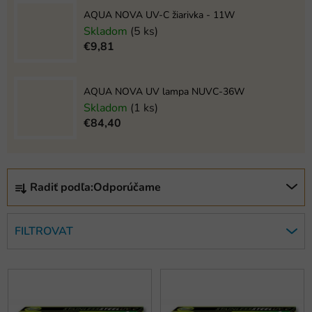
AQUA NOVA UV-C žiarivka - 11W
Skladom
(5 ks)
€9,81
AQUA NOVA UV lampa NUVC-36W
Skladom
(1 ks)
€84,40
R
Radiť podľa:
Odporúčame
a
d
e
FILTROVAT
n
i
V
e
ý
p
p