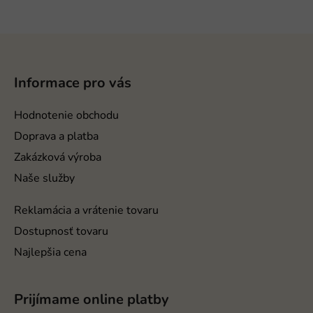
Z
á
p
Informace pro vás
ä
t
Hodnotenie obchodu
i
Doprava a platba
e
Zakázková výroba
Naše služby
Reklamácia a vrátenie tovaru
Dostupnosť tovaru
Najlepšia cena
Prijímame online platby