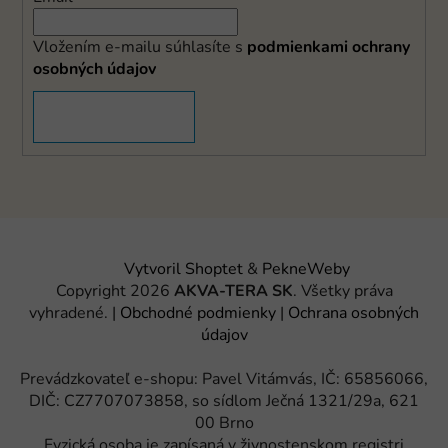
Vložením e-mailu súhlasíte s
podmienkami ochrany
osobných údajov
PRIHLÁSIŤ SA
Vytvoril Shoptet
&
PekneWeby
Copyright 2026
AKVA-TERA SK
. Všetky práva
vyhradené.
|
Obchodné podmienky
|
Ochrana osobných
údajov
Prevádzkovateľ e-shopu: Pavel Vitámvás, IČ: 65856066,
DIČ: CZ7707073858, so sídlom Ječná 1321/29a, 621
00 Brno
Fyzická osoba je zapísaná v živnostenskom registri