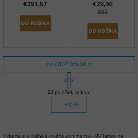
€291,57
€29,96
€30
DO KOŠÍKA
DO KOŠÍKA
NAČÍTAŤ ĎALŠIE 4
S
1
t
2
r
O
á
52
položiek celkom
v
n
l
k
HORE
á
o
d
v
a
a
c
n
i
i
Vyberte si z nášho širokého sortimentu - UV lampy na