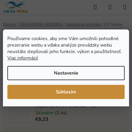
Prejsť
Hľadať
NÁKUP
na
KOŠÍK
obsah
Domov
/
ZÁHRADNÁ JAZIERKA
/
Jazierková technika
/
UV lampy
UV lampy
Používame cookies, aby sme Vám umožnili pohodlné
prezeranie webu a vďaka analýze prevádzky webu
neustále zlepšovali jeho funkcie, výkon a použiteľnosť.
Najpredávanejšie
Viac informácií
Nastavenie
AQUA NOVA UV-C žiarivka - 55W
Skladom
(1 ks)
€24,64
Súhlasím
AQUA NOVA UV-C žiarivka - 9W
Skladom
(1 ks)
€9,23