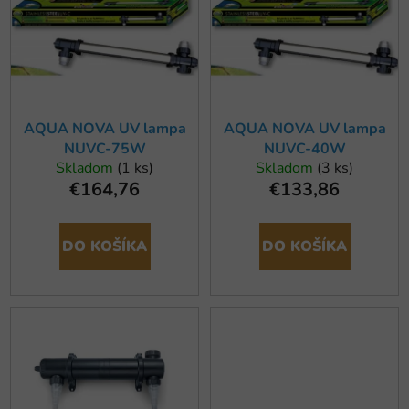
r
i
o
s
d
p
u
r
k
o
t
AQUA NOVA UV lampa
AQUA NOVA UV lampa
d
NUVC-75W
NUVC-40W
o
u
Skladom
(1 ks)
Skladom
(3 ks)
v
k
€164,76
€133,86
t
o
DO KOŠÍKA
DO KOŠÍKA
v