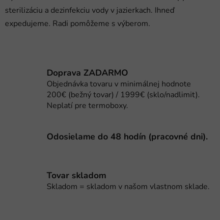
e
e
sterilizáciu a dezinfekciu vody v jazierkach. Ihneď
p
expedujeme. Radi pomôžeme s výberom.
r
v
k
y
v
Doprava ZADARMO
ý
Objednávka tovaru v minimálnej hodnote
p
200€ (bežný tovar) / 1999€ (sklo/nadlimit).
i
Neplatí pre termoboxy.
s
u
Odosielame do 48 hodín (pracovné dni).
Tovar skladom
Skladom = skladom v našom vlastnom sklade.