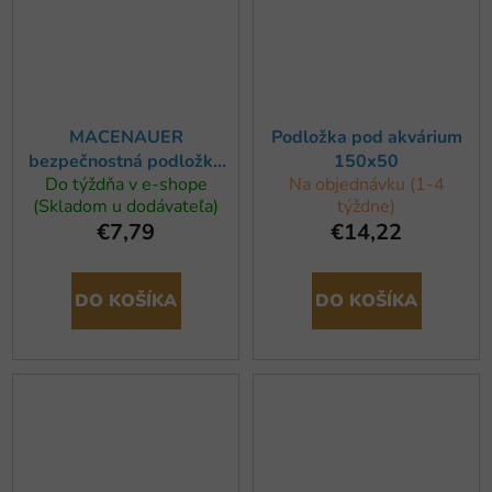
MACENAUER
Podložka pod akvárium
bezpečnostná podložka
150x50
Do týždňa v e-shope
Na objednávku (1-4
pre akvárium a terárium
(Skladom u dodávateľa)
týždne)
100x40x06 cm
€7,79
€14,22
DO KOŠÍKA
DO KOŠÍKA