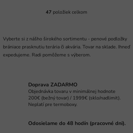
47
položiek celkom
O
v
l
á
Vyberte si z nášho širokého sortimentu - penové podložky
d
brániace prasknutiu terária či akvária. Tovar na sklade. Ihneď
a
c
expedujeme. Radi pomôžeme s výberom.
i
e
p
r
Doprava ZADARMO
v
Objednávka tovaru v minimálnej hodnote
k
200€ (bežný tovar) / 1999€ (sklo/nadlimit).
y
Neplatí pre termoboxy.
v
ý
p
Odosielame do 48 hodín (pracovné dni).
i
s