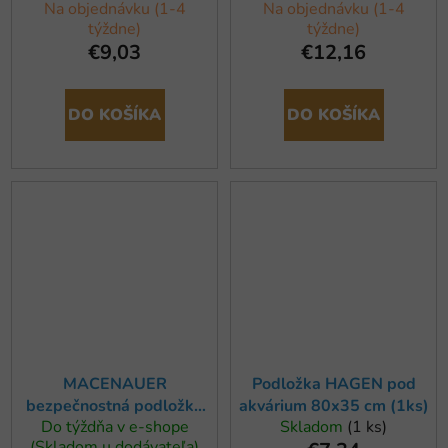
Na objednávku (1-4
Na objednávku (1-4
150x50cm
týždne)
týždne)
€9,03
€12,16
DO KOŠÍKA
DO KOŠÍKA
MACENAUER
Podložka HAGEN pod
bezpečnostná podložka
akvárium 80x35 cm (1ks)
Do týždňa v e-shope
Skladom
(1 ks)
pre akvárium a terárium
(Skladom u dodávateľa)