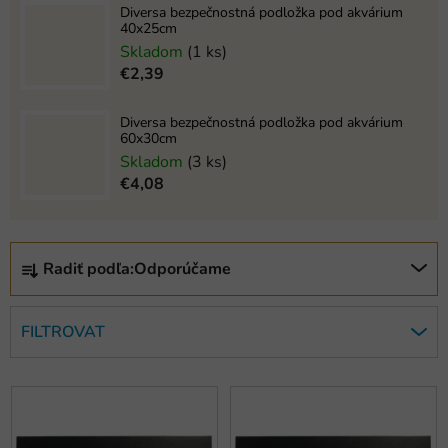
Diversa bezpečnostná podložka pod akvárium
40x25cm
Skladom
(1 ks)
€2,39
Diversa bezpečnostná podložka pod akvárium
60x30cm
Skladom
(3 ks)
€4,08
R
Radiť podľa:
Odporúčame
a
d
e
FILTROVAT
n
i
V
e
ý
p
p