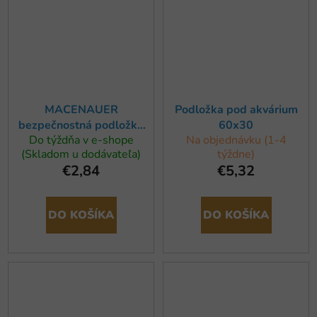
MACENAUER
Podložka pod akvárium
bezpečnostná podložka
60x30
Do týždňa v e-shope
Na objednávku (1-4
pre akvárium a terárium
(Skladom u dodávateľa)
týždne)
50x25x05 cm
€2,84
€5,32
DO KOŠÍKA
DO KOŠÍKA