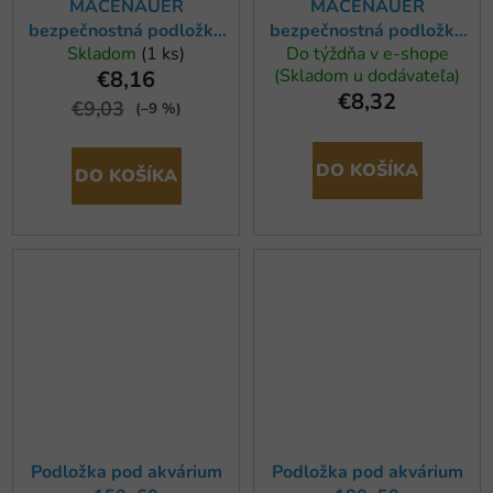
MACENAUER
MACENAUER
bezpečnostná podložka
bezpečnostná podložka
Skladom
(1 ks)
Do týždňa v e-shope
pre akvárium a terárium
pre akvárium a terárium
(Skladom u dodávateľa)
€8,16
120x40x06 cm
80x40x06 cm
€8,32
€9,03
(–9 %)
DO KOŠÍKA
DO KOŠÍKA
Podložka pod akvárium
Podložka pod akvárium