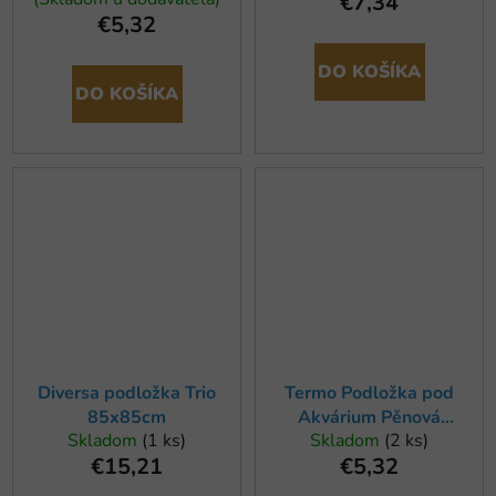
€7,34
60x30x06 cm
€5,32
DO KOŠÍKA
DO KOŠÍKA
Diversa podložka Trio
Termo Podložka pod
85x85cm
Akvárium Pěnová
Skladom
(1 ks)
Skladom
(2 ks)
100x50cm
€15,21
€5,32