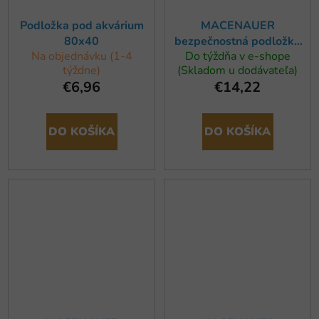
Podložka pod akvárium
MACENAUER
80x40
bezpečnostná podložka
Na objednávku (1-4
Do týždňa v e-shope
pre akvárium a terárium
týždne)
(Skladom u dodávateľa)
150x50x06 cm
€6,96
€14,22
DO KOŠÍKA
DO KOŠÍKA