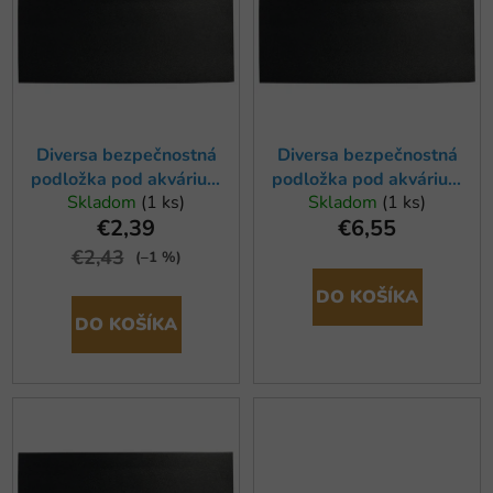
r
i
o
s
d
p
u
r
k
o
t
Diversa bezpečnostná
Diversa bezpečnostná
d
podložka pod akvárium
podložka pod akvárium
o
u
Skladom
(1 ks)
Skladom
(1 ks)
40x25cm
100x40cm
v
k
€2,39
€6,55
t
€2,43
(–1 %)
o
DO KOŠÍKA
v
DO KOŠÍKA