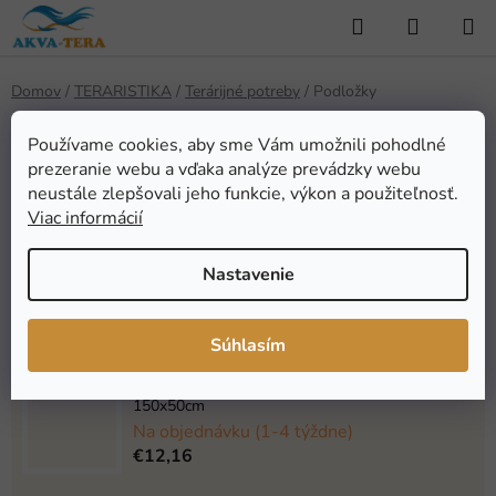
Prejsť
Hľadať
NÁKUP
na
KOŠÍK
obsah
Domov
/
TERARISTIKA
/
Terárijné potreby
/
Podložky
Podložky
Používame cookies, aby sme Vám umožnili pohodlné
prezeranie webu a vďaka analýze prevádzky webu
neustále zlepšovali jeho funkcie, výkon a použiteľnosť.
Najpredávanejšie
Viac informácií
Diversa bezpečnostná podložka pod akvárium
Nastavenie
80x35cm
Skladom
(3 ks)
€5,32
Súhlasím
Diversa bezpečnostná podložka pod akvárium
150x50cm
Na objednávku (1-4 týždne)
€12,16