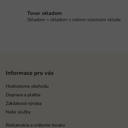
u
Tovar skladom
Skladom = skladom v našom vlastnom sklade.
Z
á
p
Informace pro vás
ä
t
Hodnotenie obchodu
i
Doprava a platba
e
Zakázková výroba
Naše služby
Reklamácia a vrátenie tovaru